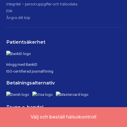
Integritet – personuppgifter och hälsodata
Etik
Ångra ditt köp
Patientsäkerhet
Inlogg med BankID
ISO-certifierad journalföring
Betalningsalternativ
Trygg e-handel
Välj och beställ hälsokontroll
Drop-in, minuter efter beställning