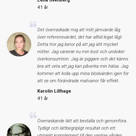
41 år
Det överraskade mig att mitt järnvärde låg
över referensvärdet, det har alltid legat lågt.
Detta tror jag beror på att jag ätit mycket
nötter. Jag varierar nu min kost och undviker
överkonsumtion. Jag är piggare och det känns
bra att veta att jag kan påverka min hälsa. Jag
kommer att kolla upp mina blodvärden igen för
att se om förändrade matvanor får effekt.
Karolin Lillhage
41 år
Överraskande lätt att beställa och genomföra.
Tydligt och lättbegripligt resultat och ett
utmärkt komplement till den vanliga vården.