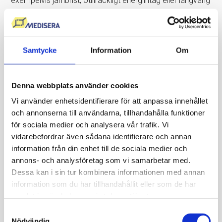
exempelvis järnbrist, otillräckligt energiintag eller långvarig
överbelastning.
Låga järndepåer kan påverka syretransport, uthållighet
och fysisk prestationsförmåga även innan blodbrist
Samtycke
Information
Om
utvecklas.
Denna webbplats använder cookies
Läs mer om
träning och ämnesomsättning
.
Vi använder enhetsidentifierare för att anpassa innehållet
och annonserna till användarna, tillhandahålla funktioner
Lever, njurar och energibrist
för sociala medier och analysera vår trafik. Vi
vidarebefordrar även sådana identifierare och annan
Levern
och
njurarna
är viktiga för kroppens
information från din enhet till de sociala medier och
ämnesomsättning, avgiftning och vätskebalans.
annons- och analysföretag som vi samarbetar med.
Sjukdomar i lever eller njurar kan därför i vissa fall bidra till
Dessa kan i sin tur kombinera informationen med annan
långvarig trötthet och nedsatt ork.
information som du har tillhandahållit eller som de har
samlat in när du har använt deras tjänster.
Njursjukdom
kan även påverka blodbildningen och bidra
Samtyckesval
till blodbrist. Vid utredning används analyser som
Nödvändig