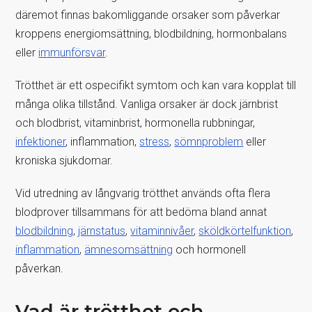
däremot finnas bakomliggande orsaker som påverkar
kroppens energiomsättning, blodbildning, hormonbalans
eller
immunförsvar
.
Trötthet är ett ospecifikt symtom och kan vara kopplat till
många olika tillstånd. Vanliga orsaker är dock järnbrist
och blodbrist, vitaminbrist, hormonella rubbningar,
infektioner
, inflammation,
stress
,
sömnproblem
eller
kroniska sjukdomar.
Vid utredning av långvarig trötthet används ofta flera
blodprover tillsammans för att bedöma bland annat
blodbildning
,
järnstatus
,
vitaminnivåer
,
sköldkörtelfunktion
,
inflammation
,
ämnesomsättning
och hormonell
påverkan.
Vad är trötthet och