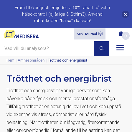
Fram till 6 augusti erbjuder vi
10%
rabatt på valfri
hälsokontroll (ej årliga & Sthlm3). Använd
rabattkoden
"hälsa"
i kassan!
Min Journal
0
Hem
|
Ämnesområden
|
Trötthet och energibrist
Trötthet och energibrist
Trötthet och energibrist är vanliga besvär som kan
påverka både fysisk och mental prestationsförmåga.
Tillfällig trötthet är en naturlig del av livet och kan uppstå
vid exempelvis stress, sömnbrist eller hård fysisk
belastning. När tröttheten blir långvarig, återkommande
eller oproportionerlig i förhållande till belastning kan det