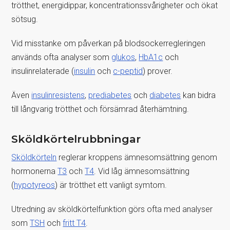
trötthet, energidippar, koncentrationssvårigheter och ökat
sötsug.
Vid misstanke om påverkan på blodsockerregleringen
används ofta analyser som
glukos
,
HbA1c
och
insulinrelaterade (
insulin
och
c-peptid
) prover.
Även
insulinresistens
,
prediabetes
och
diabetes
kan bidra
till långvarig trötthet och försämrad återhämtning.
Sköldkörtelrubbningar
Sköldkörteln
reglerar kroppens ämnesomsättning genom
hormonerna
T3
och
T4
. Vid låg ämnesomsättning
(
hypotyreos
) är trötthet ett vanligt symtom.
Utredning av sköldkörtelfunktion görs ofta med analyser
som
TSH
och
fritt T4
.