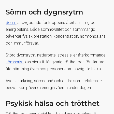
Sömn och dygnsrytm
Sömn
är avgörande för kroppens återhämtning och
energibalans. Både sömnkvalitet och sömnmängd
påverkar fysisk prestation, koncentration, hormonbalans
och immunförsvar.
Störd dygnsrytm, nattarbete, stress eller återkommande
sömnbrist
kan bidra till långvarig trötthet och försämrad
återhämtning även hos personer som i övrigt är friska.
Även snarkning, sömnapné och andra sömnrelaterade
besvär kan påverka energinivåerna under dagen.
Psykisk hälsa och trötthet
Trötthet och energibrist kan ibland vara kopplade till