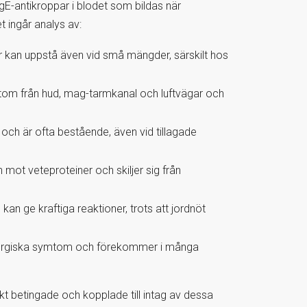
gE-antikroppar i blodet som bildas när
t ingår analys av:
r kan uppstå även vid små mängder, särskilt hos
tom från hud, mag-tarmkanal och luftvägar och
 och är ofta bestående, även vid tillagade
 mot veteproteiner och skiljer sig från
an ge kraftiga reaktioner, trots att jordnöt
llergiska symtom och förekommer i många
t betingade och kopplade till intag av dessa