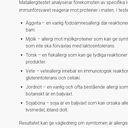
Matallergitestet analyserar förekomsten av specifika I
immunförsvaret reagerar mot proteiner i maten. I teste
Äggvita – en vanlig födoämnesallergi där reaktione
barn.
Mjölk – allergi mot mjölkproteiner som kan ge sym
som inte ska förväxlas med laktosintolerans.
Torsk – en fiskallergi som kan ge tydliga reaktioner
produkter.
Vete – veteallergi innebär en immunologisk reaktion
glutenintolerans och celiaki.
Jordnöt – en vanlig och ofta bestående allergi som k
botaniskt är en baljväxt.
Sojaböna – soja är en baljväxt som kan orsaka a
livsmedel, ibland dolt.
Resultatet kan ge vägledning om symtomen är allergisk