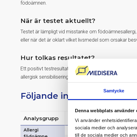
födoämnen.
När är testet aktuellt?
Testet är lämpligt vid misstanke om födoämnesallergi
eller när det är oklart vilket livsmedel som orsakar bes
Hur tolkas resultatet?
Ett positivt testresultat visar förekomst av IgE-antikrop
allergisk sensibilisering. Resultatet ska alltid tolkas
Samtycke
Följande ingår
Denna webbplats använder 
Analysgrupp
Analys
Vi använder enhetsidentifierar
sociala medier och analysera 
Allergi
Allergi äggvita
till de sociala medier och a
födoämne