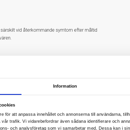
, särskilt vid återkommande symtom efter måltid
vären.
par mot ett eller flera födoämnen, vilket talar för
 tillsammans med symtom och klinisk bedömning.
Information
cookies
e för att anpassa innehållet och annonserna till användarna, tillh
vår trafik. Vi vidarebefordrar även sådana identifierare och anna
nnons- och analysföretag som vi samarbetar med. Dessa kan i sin