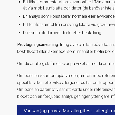
Ett läkarkommenterat provsvar online i ”Min Journ
åt via mobil, surfplatta och dator (du behöver inte 
En analys som konstaterar normala eller avvikand
Ett telefonsamtal från ansvarig läkare vid gravt av
Du kan ta blodprovet direkt efter beställning.
Provtagningsanvisning:
Intag av biotin kan påverka anal
kosttillskott eller läkemedel som innehåller biotin bör 
Om du är allergisk får du svar på vilket ämne du är alle
Om panelen visar förhöjda värden jämfört med referens
specifikt vilken eller vilka allergener du har antikroppa
Om panelen däremot visar ett värde under referensvärde
blodet och en fördjupad analys ger ingen ytterligare inf
Var kan jag provta Matallergitest - allergi