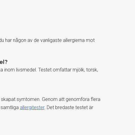
du har någon av de vanligaste allergierna mot
el?
na inom livsmedel. Testet omfattar mjölk, torsk,
om skapat symtomen. Genom att genomföra flera
e samtliga
allergitester
. Det bredaste testet är