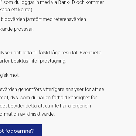
al” som du loggar in med via Bank-ID och kommer
skapa ett konto).
e blodvärden jämfört med referensvärden.
vikande provsvar.
ysen och leda till falskt låga resultat. Eventuella
därför beaktas inför provtagning.
rgisk mot.
värden genomförs ytterligare analyser för att se
r mot, dvs. som du har en förhöjd känslighet för.
t betyder detta att du inte har allergener i
ormation av kliniskt värde.
 mot födoämne?