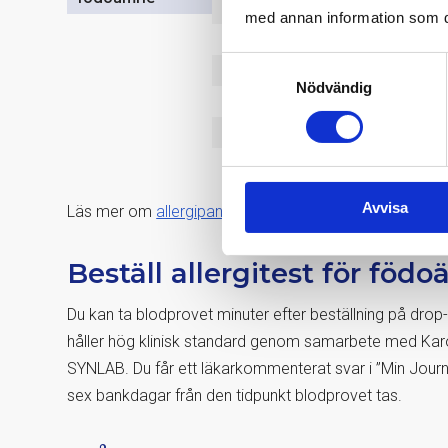
Allergi komjölk
med annan information som du 
Allergi torsk
Samtyckesval
Allergi vete
Nödvändig
Allergi jordnöt
Allergi sojaböna
Avvisa
Läs mer om
allergipanelen för födoämne
.
Beställ allergitest för föd
Du kan ta blodprovet minuter efter beställning på drop-
håller hög klinisk standard genom samarbete med Karol
SYNLAB. Du får ett läkarkommenterat svar i ”Min Journa
sex bankdagar från den tidpunkt blodprovet tas.