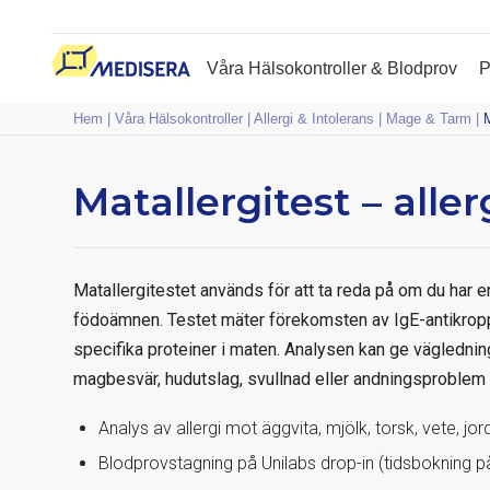
Våra Hälsokontroller & Blodprov
P
Hem
|
Våra Hälsokontroller
|
Allergi & Intolerans
|
Mage & Tarm
|
M
Matallergitest – all
Matallergitestet används för att ta reda på om du har en 
födoämnen. Testet mäter förekomsten av IgE-antikrop
specifika proteiner i maten. Analysen kan ge vägledni
magbesvär, hudutslag, svullnad eller andningsproblem ef
Analys av allergi mot äggvita, mjölk, torsk, vete, j
Blodprovstagning på Unilabs drop-in (tidsbokning på 