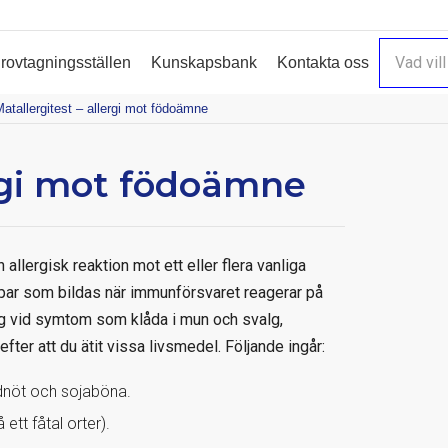
rovtagningsställen
Kunskapsbank
Kontakta oss
atallergitest – allergi mot födoämne
ergi mot födoämne
allergisk reaktion mot ett eller flera vanliga
par som bildas när immunförsvaret reagerar på
ng vid symtom som klåda i mun och svalg,
ter att du ätit vissa livsmedel. Följande ingår:
ordnöt och sojaböna.
ett fåtal orter).