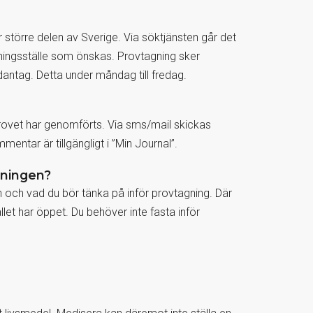
större delen av Sverige. Via söktjänsten går det
agningsställe som önskas. Provtagning sker
dantag. Detta under måndag till fredag.
dprovet har genomförts. Via sms/mail skickas
entar är tillgängligt i ”Min Journal”.
gningen?
n och vad du bör tänka på inför provtagning. Där
let har öppet. Du behöver inte fasta inför