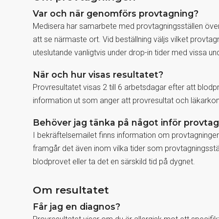
Var och när genomförs provtagning?
Medisera har samarbete med provtagningsställen över 
att se närmaste ort. Vid beställning väljs vilket provt
uteslutande vanligtvis under drop-in tider med vissa un
När och hur visas resultatet?
Provresultatet visas 2 till 6 arbetsdagar efter att blo
information ut som anger att provresultat och läkarkomm
Behöver jag tänka på något inför provta
I bekräftelsemailet finns information om provtagninge
framgår det även inom vilka tider som provtagningsstäl
blodprovet eller ta det en särskild tid på dygnet.
Om resultatet
Får jag en diagnos?