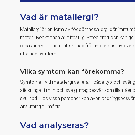
Vad är matallergi?
Matallergi är en form av födoämnesallergi där immunfö
maten. Reaktionen är oftast IgE-medierad och kan ge 
orsakar reaktionen. Till skillnad från intolerans invol
uttalade symtom.
Vilka symtom kan förekomma?
Symtomen vid matallergi varierar i både typ och svåri
stickningar i mun och svalg, magbesvär som illamående
svullnad. Hos vissa personer kan även andningsbesvä
anslutning till måltid.
Vad analyseras?