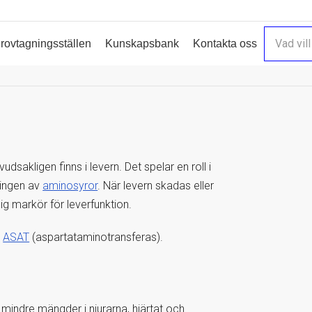
rovtagningsställen
Kunskapsbank
Kontakta oss
dsakligen finns i levern. Det spelar en roll i
ningen av
aminosyror
. När levern skadas eller
slig markör för leverfunktion.
v
ASAT
(aspartataminotransferas).
mindre mängder i njurarna, hjärtat och