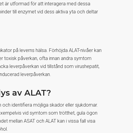
met är utformad för att interagera med dessa
nder till enzymet vid dess aktiva yta och deltar
dikator på leverns hälsa. Förhöjda ALAT-nivåer kan
ler toxisk påverkan, ofta innan andra symtom
äcka leverpåverkan vid tillstånd som virushepatit,
sinducerad leverpåverkan.
alys av ALAT?
n och identifiera möjliga skador eller sjukdomar.
exempelvis vid symtom som trötthet, gula ögon
andet mellan ASAT och ALAT kan i vissa fall visa
hol.