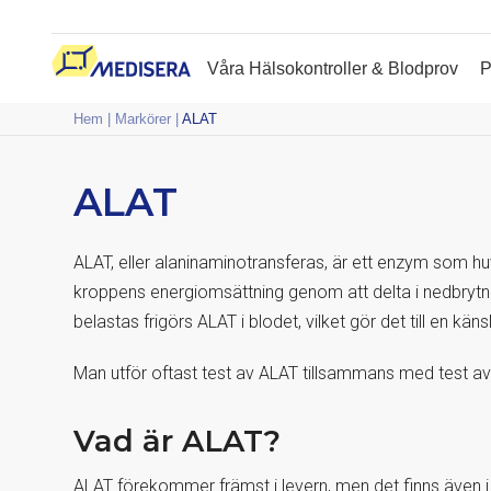
Våra Hälsokontroller & Blodprov
P
Hem
|
Markörer
|
ALAT
ALAT
ALAT, eller alaninaminotransferas, är ett enzym som huvu
kroppens energiomsättning genom att delta i nedbryt
belastas frigörs ALAT i blodet, vilket gör det till en kän
Man utför oftast test av ALAT tillsammans med test a
Vad är ALAT?
ALAT förekommer främst i levern, men det finns även i 