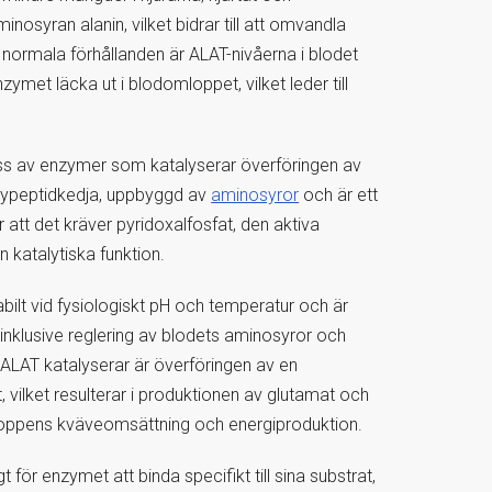
osyran alanin, vilket bidrar till att omvandla
 normala förhållanden är ALAT-nivåerna i blodet
ymet läcka ut i blodomloppet, vilket leder till
lass av enzymer som katalyserar överföringen av
lypeptidkedja, uppbyggd av
aminosyror
och är ett
 att det kräver pyridoxalfosfat, den aktiva
n katalytiska funktion.
abilt vid fysiologiskt pH och temperatur och är
, inklusive reglering av blodets aminosyror och
ALAT katalyserar är överföringen av en
, vilket resulterar i produktionen av glutamat och
kroppens kväveomsättning och energiproduktion.
 för enzymet att binda specifikt till sina substrat,