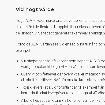
Vid högt värde
Höga ALAT-nivåer indikerar att leverceller har skadats 
i blodet är i de flesta fall kopplat till hur skadad lev
cellskador. Virushepatit genererar exempelvis väldigt
Förhöjda ALAT-värden ses vid en rad olika tillstånd oc
exempel:
Virushepatiter där infektioner som hepatit A, B, C 
vanliga orsaker till höga ALAT-nivåer, eftersom lev
Övervikt och fettlever där övervikt eller metabolt syn
alkoholisk fettlever, NAFLD) orsaka kronisk leverp
Toxisk leverskada vid förgiftningar, till exempel f
kan leda till akut leverpåverkan och höga ALAT-vär
Alkoholhepatit där kronisk alkoholkonsumtion kan ors