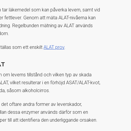
som tar läkemedel som kan påverka levern, samt vid
ler fettlever. Genom att mäta ALAT-nivåerna kan
tredning. Regelbunden mätning av ALAT används
kdom.
ällas som ett enskilt
ALAT prov
.
AT
 om leverns tillstånd och vilken typ av skada
, vilket resulterar i en förhöjd ASAT/ALAT-kvot,
ada, såsom alkoholcirros.
det oftare andra former av leverskador,
 mellan dessa enzymer används därför som en
er till att identifiera den underliggande orsaken.