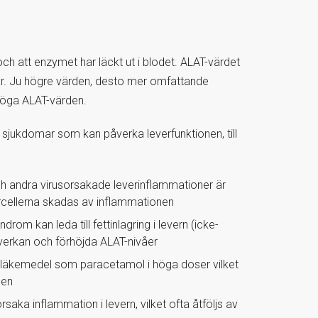
och att enzymet har läckt ut i blodet. ALAT-värdet
ern är. Ju högre värden, desto mer omfattande
 höga ALAT-värden.
h sjukdomar som kan påverka leverfunktionen, till
och andra virusorsakade leverinflammationer är
ercellerna skadas av inflammationen
drom kan leda till fettinlagring i levern (icke-
åverkan och förhöjda ALAT-nivåer
rån läkemedel som paracetamol i höga doser vilket
den
aka inflammation i levern, vilket ofta åtföljs av