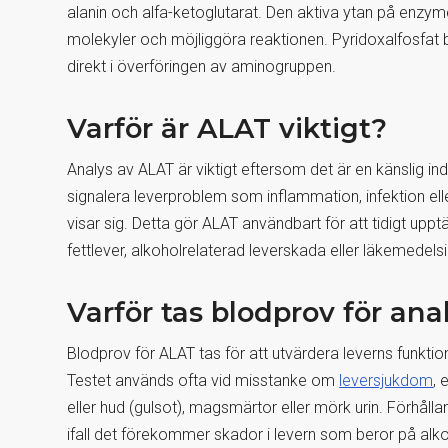
alanin och alfa-ketoglutarat. Den aktiva ytan på enzy
molekyler och möjliggöra reaktionen. Pyridoxalfosfat bi
direkt i överföringen av aminogruppen.
Varför är ALAT viktigt?
Analys av ALAT är viktigt eftersom det är en känslig in
signalera leverproblem som inflammation, infektion el
visar sig. Detta gör ALAT användbart för att tidigt uppt
fettlever, alkoholrelaterad leverskada eller läkemedel
Varför tas blodprov för an
Blodprov för ALAT tas för att utvärdera leverns funktio
Testet används ofta vid misstanke om
leversjukdom
, 
eller hud (gulsot), magsmärtor eller mörk urin. Förhåll
ifall det förekommer skador i levern som beror på alko