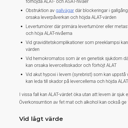
förhöjda ALAT- och ASAT-nivåer
Obstruktion av
gallvägar
där blockeringar i gallgång
orsaka leverpåverkan och höjda ALAT-värden
Levertumörer där primära levertumörer eller metas
och höja ALAT-nivåerna
Vid graviditetskomplikationer som preeklampsi kan l
värden
Vid hemokromatos som är en genetisk sjukdom där
kan orsaka levercellsskador och förhöjt ALAT
Vid akut hypoxi i levern (syrebrist) som kan uppstå v
kan leda till skador på levercellerna och höjda ALAT
I vissa fall kan ALAT-värdet öka utan att levern är sjuk 
Överkonsumtion av fet mat och alkohol kan också ge
Vid lågt värde