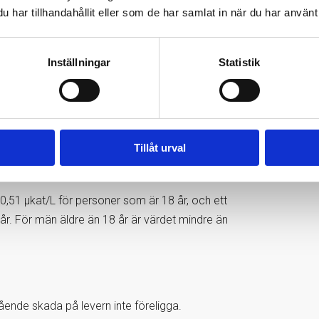
har tillhandahållit eller som de har samlat in när du har använt 
T?
, kön och laboratoriets referensintervall.
Inställningar
Statistik
re än 0,76 µkat/L, och för män 18 år eller äldre
h är ett värde på mellan 0,15 och 0,75 µkat/L för
Tillåt urval
 18 år eller äldre.
 0,51 µkat/L för personer som är 18 år, och ett
 år. För män äldre än 18 år är värdet mindre än
ående skada på levern inte föreligga.