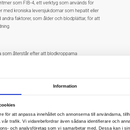
ritmer som FIB-4, ett verktyg som används för
er med kroniska leversjukdomar som hepatit eller
andra faktorer, som ålder och blodplättar, för att
dning.
 som återstår efter att blodkropparna
 är kvar. Plasma används ofta i analyser där
tt bild av blodets sammansättning.
Information
 blir kvar efter att blodet fått koagulera och
anligt vid biokemiska analyser där dessa faktorer
cookies
r att mäta nivåerna av ALAT i blodet och är en
e för att anpassa innehållet och annonserna till användarna, tillh
 serum är i stort sett identiska med de i plasma,
vår trafik. Vi vidarebefordrar även sådana identifierare och anna
riets rutiner och provhantering.
nnons- och analysföretag som vi samarbetar med. Dessa kan i sin