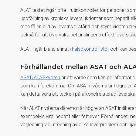
ALAT-testet ingår ofta i rutinkontroller för personer 
uppföljning av kroniska leversjukdomar som hepatit el
man få en bild av leverns tillstånd och styra vidare u
också för att övervaka behandlingens effekt leversju
ALAT ingår bland annat i
hälsokontroll stor
och kan best
Förhållandet mellan ASAT och AL
ASAT/ALAT-kvoten
är ett värde som kan ge information
som kan förekomma. Om ASAT-nivåerna är högre än ALAT
kan detta vara ett tecken på alkoholrelaterad leversk
När ALAT-nivåerna däremot är högre än ASAT indikerar 
exempelvis viral hepatit eller fettlever. Förhållandet
vägledning vid utredning av olika leverproblem och hjälp