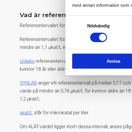
med annan information som du 
Vad är referensintervallet för ALA
Samtyckesval
Referensintervallet för ALAT varierar beroende på ålder
Nödvändig
Referensintervallet för kvinnor 18 år eller äldre är mind
mindre än 1,1 µkat/L enligt
Karolinska
.
Unilabs
referensintervall skiljer sig något från detta oc
Avvisa
kvinnor 18 år eller äldre, och 0,15 till 1,1 µkat/L för män
SYNLAB
anger ett referensintervall på mellan 0,17 och
värde på mindre än 0,76 µkat/L för kvinnor äldre än 18
1,2 µkat/L
µkat/L
står för mikrokatal per liter.
Om ALAT-värdet ligger inom dessa intervall, anses påg