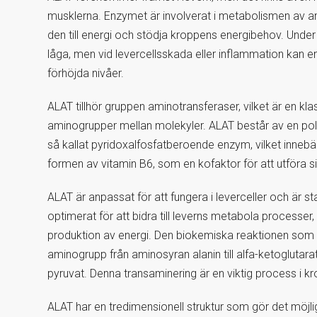
musklerna. Enzymet är involverat i metabolismen av amin
den till energi och stödja kroppens energibehov. Under
låga, men vid levercellsskada eller inflammation kan enz
förhöjda nivåer.
ALAT tillhör gruppen aminotransferaser, vilket är en k
aminogrupper mellan molekyler. ALAT består av en po
så kallat pyridoxalfosfatberoende enzym, vilket innebär
formen av vitamin B6, som en kofaktor för att utföra si
ALAT är anpassat för att fungera i leverceller och är st
optimerat för att bidra till leverns metabola processer
produktion av energi. Den biokemiska reaktionen som 
aminogrupp från aminosyran alanin till alfa-ketoglutarat
pyruvat. Denna transaminering är en viktig process i 
ALAT har en tredimensionell struktur som gör det möjligt