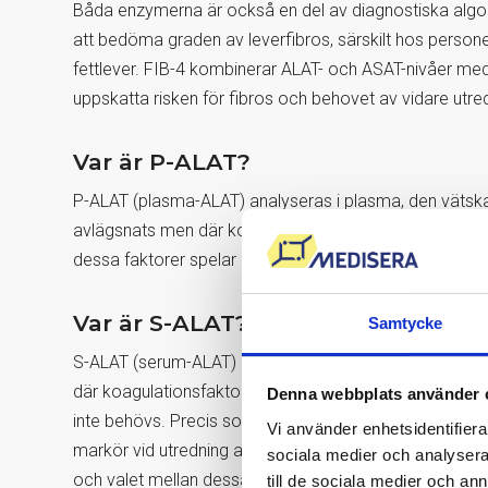
Båda enzymerna är också en del av diagnostiska algo
att bedöma graden av leverfibros, särskilt hos person
fettlever. FIB-4 kombinerar ALAT- och ASAT-nivåer med 
uppskatta risken för fibros och behovet av vidare utre
Var är P-ALAT?
P-ALAT (plasma-ALAT) analyseras i plasma, den vätska
avlägsnats men där koagulationsfaktorerna fortfarande
dessa faktorer spelar en roll för att ge en mer komple
Var är S-ALAT?
Samtycke
S-ALAT (serum-ALAT) analyseras i serum, den vätska som
där koagulationsfaktorerna har avlägsnats. Serum är v
Denna webbplats använder 
inte behövs. Precis som med P-ALAT används S-ALAT fö
Vi använder enhetsidentifierar
markör vid utredning av leverskador. Nivåerna av ALAT i
sociala medier och analysera 
och valet mellan dessa metoder beror ofta på laborato
till de sociala medier och a