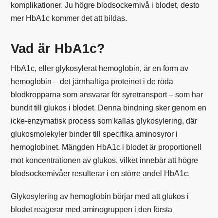
komplikationer. Ju högre blodsockernivå i blodet, desto
mer HbA1c kommer det att bildas.
Vad är HbA1c?
HbA1c, eller glykosylerat hemoglobin, är en form av
hemoglobin
– det järnhaltiga proteinet i de
röda
blodkropparna
som ansvarar för syretransport – som har
bundit till
glukos
i blodet. Denna bindning sker genom en
icke-enzymatisk process som kallas glykosylering, där
glukosmolekyler binder till specifika aminosyror i
hemoglobinet. Mängden HbA1c i blodet är proportionell
mot koncentrationen av glukos, vilket innebär att högre
blodsockernivåer resulterar i en större andel HbA1c.
Glykosylering av hemoglobin börjar med att glukos i
blodet reagerar med aminogruppen i den första