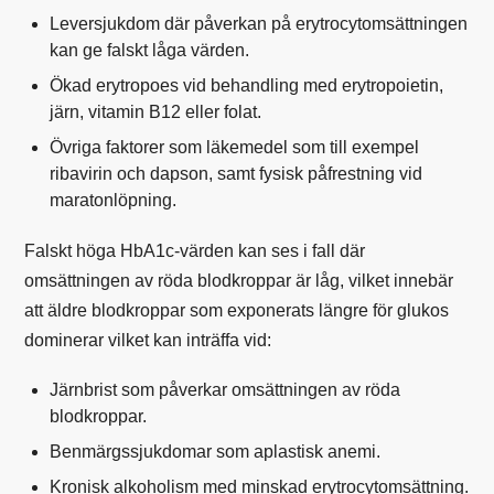
Leversjukdom
där påverkan på erytrocytomsättningen
kan ge falskt låga värden.
Ökad erytropoes vid behandling med erytropoietin,
järn
,
vitamin B12
eller
folat
.
Övriga faktorer som läkemedel som till exempel
ribavirin och dapson, samt fysisk påfrestning vid
maratonlöpning.
Falskt höga HbA1c-värden kan ses i fall där
omsättningen av röda blodkroppar är låg, vilket innebär
att äldre blodkroppar som exponerats längre för glukos
dominerar vilket kan inträffa vid:
Järnbrist
som påverkar omsättningen av röda
blodkroppar.
Benmärgssjukdomar som aplastisk anemi.
Kronisk alkoholism med minskad erytrocytomsättning.