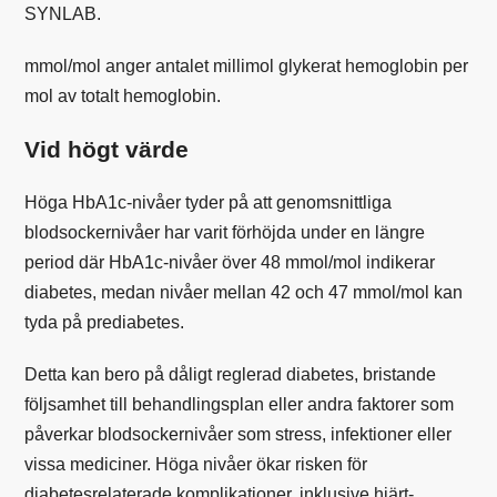
SYNLAB
.
mmol/mol
anger antalet millimol glykerat hemoglobin per
mol av totalt hemoglobin.
Vid högt värde
Höga HbA1c-nivåer tyder på att genomsnittliga
blodsockernivåer har varit förhöjda under en längre
period där HbA1c-nivåer över 48 mmol/mol indikerar
diabetes, medan nivåer mellan 42 och 47 mmol/mol kan
tyda på prediabetes.
Detta kan bero på dåligt reglerad diabetes, bristande
följsamhet till behandlingsplan eller andra faktorer som
påverkar blodsockernivåer som stress, infektioner eller
vissa mediciner. Höga nivåer ökar risken för
diabetesrelaterade komplikationer, inklusive hjärt-