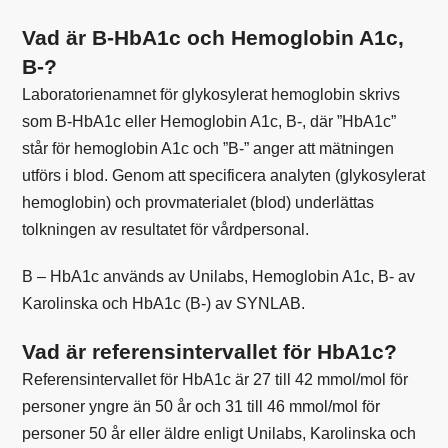
Vad är B-HbA1c och Hemoglobin A1c,
B-?
Laboratorienamnet för glykosylerat hemoglobin skrivs
som B-HbA1c eller Hemoglobin A1c, B-, där ”HbA1c”
står för hemoglobin A1c och ”B-” anger att mätningen
utförs i blod. Genom att specificera analyten (glykosylerat
hemoglobin) och provmaterialet (blod) underlättas
tolkningen av resultatet för vårdpersonal.
B – HbA1c används av Unilabs, Hemoglobin A1c, B- av
Karolinska och HbA1c (B-) av SYNLAB.
Vad är referensintervallet för HbA1c?
Referensintervallet för HbA1c är 27 till 42 mmol/mol för
personer yngre än 50 år och 31 till 46 mmol/mol för
personer 50 år eller äldre enligt
Unilabs
,
Karolinska
och