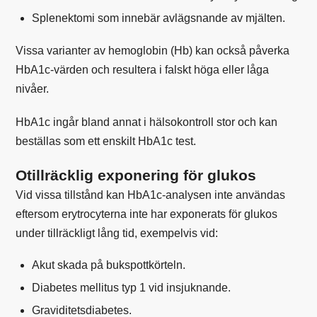
Splenektomi som innebär avlägsnande av mjälten.
Vissa varianter av hemoglobin (Hb) kan också påverka
HbA1c-värden och resultera i falskt höga eller låga
nivåer.
HbA1c ingår bland annat i
hälsokontroll stor
och kan
beställas som ett enskilt
HbA1c test
.
Otillräcklig exponering för glukos
Vid vissa tillstånd kan HbA1c-analysen inte användas
eftersom erytrocyterna inte har exponerats för glukos
under tillräckligt lång tid, exempelvis vid:
Akut skada på bukspottkörteln.
Diabetes mellitus typ 1 vid insjuknande.
Graviditetsdiabetes.