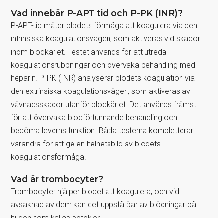
Vad innebär P-APT tid och P-PK (INR)?
P-APT-tid mäter blodets förmåga att koagulera via den
intrinsiska koagulationsvägen, som aktiveras vid skador
inom blodkärlet. Testet används för att utreda
koagulationsrubbningar och övervaka behandling med
heparin. P-PK (INR) analyserar blodets koagulation via
den extrinsiska koagulationsvägen, som aktiveras av
vävnadsskador utanför blodkärlet. Det används främst
för att övervaka blodförtunnande behandling och
bedöma leverns funktion. Båda testerna kompletterar
varandra för att ge en helhetsbild av blodets
koagulationsförmåga.
Vad är trombocyter?
Trombocyter hjälper blodet att koagulera, och vid
avsaknad av dem kan det uppstå öar av blödningar på
huden som kallas petekier.