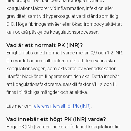
blodproppar. Det kan bero på förhöjda nivåer av
koagulationsfaktorer vid inflammation, infektion eller
graviditet, samt vid hyperkoagulativa tillstånd som tidig
DIC. Höga fibrinogennivåer eller ökad trombocytaktivitet
kan också påskynda koagulationsprocessen.
Vad är ett normalt PK (INR)?
Enligt Unilabs är ett normalt värde mellan 0,9 och 1,2 INR.
Om värdet är normalt indikerar det att den extrinsiska
koagulationsvägen, som aktiveras av vävnadsskador
utanför blodkärlet, fungerar som den ska. Detta innebär
att koagulationsfaktorerna, särskilt faktor VII, X och II,
finns i tillräckliga mängder och är aktiva.
Läs mer om
referensintervall för PK (INR)
.
Vad innebär ett högt PK (INR) värde?
Höga PK(INR)-värden indikerar förlängd koagulationstid