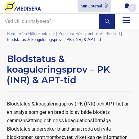
Min Journal
0
Hem
|
Våra Hälsokontroller
|
Populära Hälsokontroller
|
Blodbild
|
Blodstatus & koaguleringsprov – PK (INR) & APT-tid
Blodstatus &
koaguleringsprov – PK
(INR) & APT-tid
Blodstatus & koaguleringsprov (PK (INR) och APT-tid) är
en analys som ger en bred bild av både blodets
sammansättning och dess koagulationsförmåga.
Blodstatus undersöker bland annat röda och vita
blodkroppar samt trombocyter, vilket kan ge information