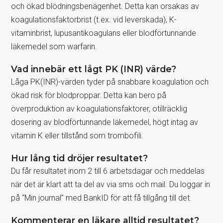
och ökad blödningsbenägenhet. Detta kan orsakas av
koagulationsfaktorbrist (t.ex. vid leverskada), K-
vitaminbrist, lupusantikoagulans eller blodförtunnande
läkemedel som warfarin.
Vad innebär ett lågt PK (INR) värde?
Låga PK(INR)-värden tyder på snabbare koagulation och
ökad risk för blodproppar. Detta kan bero på
överproduktion av koagulationsfaktorer, otillräcklig
dosering av blodförtunnande läkemedel, högt intag av
vitamin K eller tillstånd som trombofili.
Hur lång tid dröjer resultatet?
Du får resultatet inom 2 till 6 arbetsdagar och meddelas
när det är klart att ta del av via sms och mail. Du loggar in
på “Min journal” med BankID för att få tillgång till det.
Kommenterar en läkare alltid resultatet?