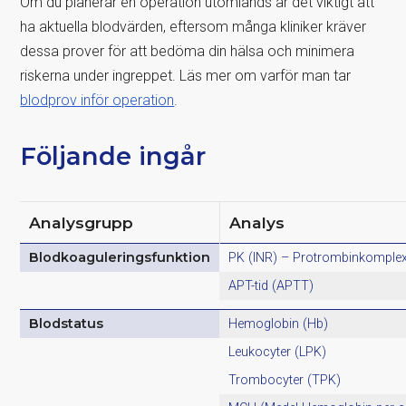
Om du planerar en operation utomlands är det viktigt att
ha aktuella blodvärden, eftersom många kliniker kräver
dessa prover för att bedöma din hälsa och minimera
riskerna under ingreppet. Läs mer om varför man tar
blodprov inför operation
.
Följande ingår
Analysgrupp
Analys
Blodkoaguleringsfunktion
PK (INR) – Protrombinkomple
APT-tid (APTT)
Blodstatus
Hemoglobin (Hb)
Leukocyter (LPK)
Trombocyter (TPK)