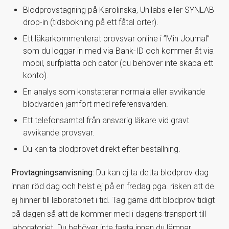
Blodprovstagning på Karolinska, Unilabs eller SYNLAB
drop-in (tidsbokning på ett fåtal orter).
Ett läkarkommenterat provsvar online i ”Min Journal”
som du loggar in med via Bank-ID och kommer åt via
mobil, surfplatta och dator (du behöver inte skapa ett
konto).
En analys som konstaterar normala eller avvikande
blodvärden jämfört med referensvärden.
Ett telefonsamtal från ansvarig läkare vid gravt
avvikande provsvar.
Du kan ta blodprovet direkt efter beställning.
Provtagningsanvisning:
Du kan ej ta detta blodprov dag
innan röd dag och helst ej på en fredag pga. risken att de
ej hinner till laboratoriet i tid. Tag gärna ditt blodprov tidigt
på dagen så att de kommer med i dagens transport till
laboratoriet. Du behöver inte fasta innan du lämnar