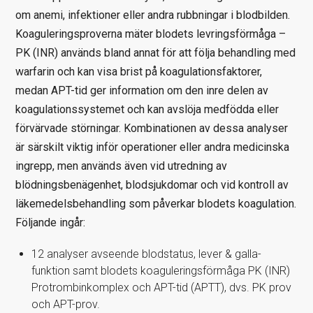
om anemi, infektioner eller andra rubbningar i blodbilden.
Koaguleringsproverna mäter blodets levringsförmåga –
PK (INR) används bland annat för att följa behandling med
warfarin och kan visa brist på koagulationsfaktorer,
medan APT-tid ger information om den inre delen av
koagulationssystemet och kan avslöja medfödda eller
förvärvade störningar. Kombinationen av dessa analyser
är särskilt viktig inför operationer eller andra medicinska
ingrepp, men används även vid utredning av
blödningsbenägenhet, blodsjukdomar och vid kontroll av
läkemedelsbehandling som påverkar blodets koagulation.
Följande ingår:
12 analyser avseende blodstatus, lever & galla-
funktion samt blodets koaguleringsförmåga PK (INR)
Protrombinkomplex och APT-tid (APTT), dvs. PK prov
och APT-prov.