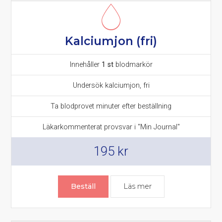
Kalciumjon (fri)
Innehåller
1 st
blodmarkör
Undersök kalciumjon, fri
Ta blodprovet minuter efter beställning
Läkarkommenterat provsvar i "Min Journal"
195
kr
Beställ
Läs mer
om Kalciumjon fri – 