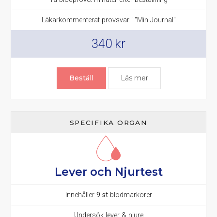
Läkarkommenterat provsvar i "Min Journal"
340
kr
Beställ
Läs mer
om Leverprov – leve
SPECIFIKA ORGAN
Lever och Njurtest
Innehåller
9 st
blodmarkörer
Undersök lever & njure