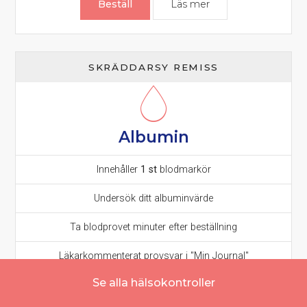
Beställ
Läs mer
om Natrium prov – e
SKRÄDDARSY REMISS
Albumin
Innehåller
1 st
blodmarkör
Undersök ditt albuminvärde
Ta blodprovet minuter efter beställning
Läkarkommenterat provsvar i "Min Journal"
Se alla hälsokontroller
175
kr