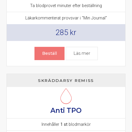
Ta blodprovet minuter efter beställning
Läkarkommenterat provsvar i "Min Journal"
285
kr
Beställ
Läs mer
om T4 (fritt) prov – 
SKRÄDDARSY REMISS
Anti TPO
Innehåller
1 st
blodmarkör