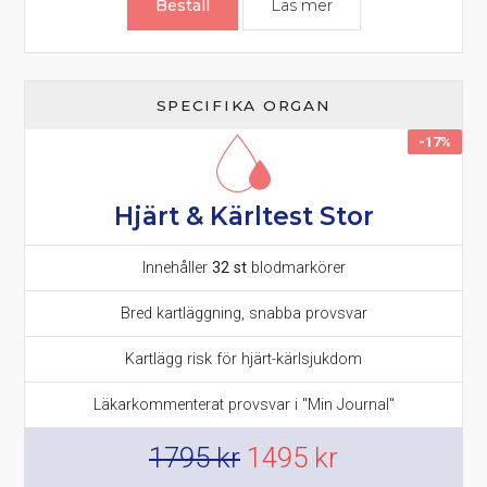
Beställ
Läs mer
om Hjärt & Kärltest
SPECIFIKA ORGAN
-17%
Hjärt & Kärltest Stor
Innehåller
32 st
blodmarkörer
Bred kartläggning, snabba provsvar
Kartlägg risk för hjärt-kärlsjukdom
Läkarkommenterat provsvar i "Min Journal"
Det
Det
1795
kr
1495
kr