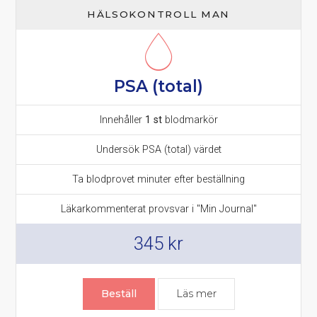
HÄLSOKONTROLL MAN
PSA (total)
Innehåller
1 st
blodmarkör
Undersök PSA (total) värdet
Ta blodprovet minuter efter beställning
Läkarkommenterat provsvar i "Min Journal"
345
kr
Beställ
Läs mer
om PSA prov