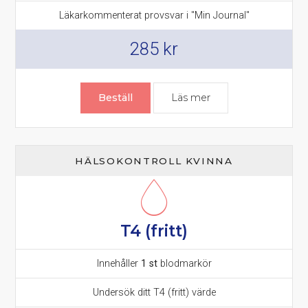
Läkarkommenterat provsvar i "Min Journal"
285
kr
Beställ
Läs mer
om T3 (fritt) prov – 
HÄLSOKONTROLL KVINNA
T4 (fritt)
Innehåller
1 st
blodmarkör
Undersök ditt T4 (fritt) värde