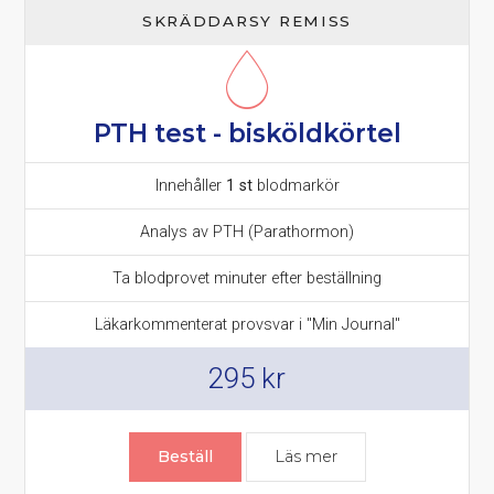
SKRÄDDARSY REMISS
PTH test - bisköldkörtel
Innehåller
1 st
blodmarkör
Analys av PTH (Parathormon)
Ta blodprovet minuter efter beställning
Läkarkommenterat provsvar i "Min Journal"
295
kr
Beställ
Läs mer
om PTH prov – Par