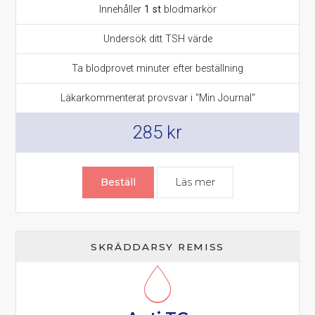
Innehåller
1 st
blodmarkör
Undersök ditt TSH värde
Ta blodprovet minuter efter beställning
Läkarkommenterat provsvar i "Min Journal"
285
kr
Beställ
Läs mer
om TSH prov – tyro
SKRÄDDARSY REMISS