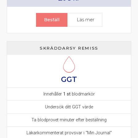
Beställ
Läs mer
om Konjugerat bilir
SKRÄDDARSY REMISS
GGT
Innehåller
1 st
blodmarkör
Undersök ditt GGT värde
Ta blodprovet minuter efter beställning
Läkarkommenterat provsvar i "Min Journal"