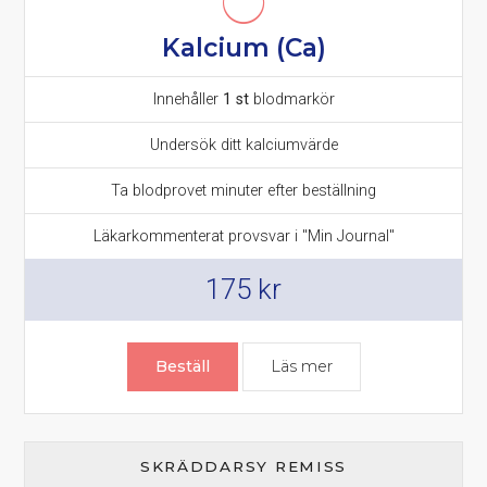
Kalcium (Ca)
Innehåller
1 st
blodmarkör
Undersök ditt kalciumvärde
Ta blodprovet minuter efter beställning
Läkarkommenterat provsvar i "Min Journal"
175
kr
Beställ
Läs mer
om Kalcium prov
SKRÄDDARSY REMISS