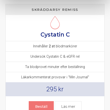
SKRÄDDARSY REMISS
Cystatin C
Innehåller
2 st
blodmarkörer
Undersök Cystatin C & eGFR rel
Ta blodprovet minuter efter beställning
Läkarkommenterat provsvar i "Min Journal"
295
kr
Beställ
Läs mer
om Cystatin C prov (