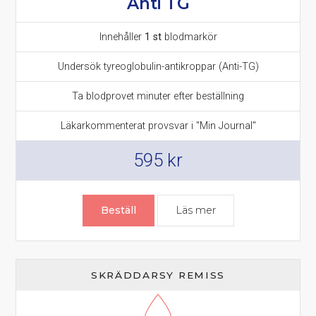
Anti TG
Innehåller
1 st
blodmarkör
Undersök tyreoglobulin-antikroppar (Anti-TG)
Ta blodprovet minuter efter beställning
Läkarkommenterat provsvar i "Min Journal"
595
kr
Beställ
Läs mer
om Anti TG prov – t
SKRÄDDARSY REMISS