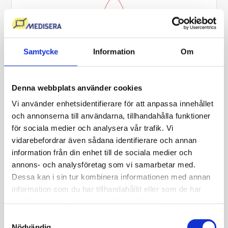
ALP
Samtycke
Information
Om
Innehåller
1 st
blodmarkör
Undersök ditt ALP värde
Denna webbplats använder cookies
Ta blodprovet minuter efter beställning
Vi använder enhetsidentifierare för att anpassa innehållet
och annonserna till användarna, tillhandahålla funktioner
Läkarkommenterat provsvar i "Min Journal"
för sociala medier och analysera vår trafik. Vi
vidarebefordrar även sådana identifierare och annan
175
kr
information från din enhet till de sociala medier och
annons- och analysföretag som vi samarbetar med.
Dessa kan i sin tur kombinera informationen med annan
Beställ
Läs mer
om ALP prov (alkalis
information som du har tillhandahållit eller som de har
samlat in när du har använt deras tjänster.
Samtyckesval
Nödvändig
SKRÄDDARSY REMISS