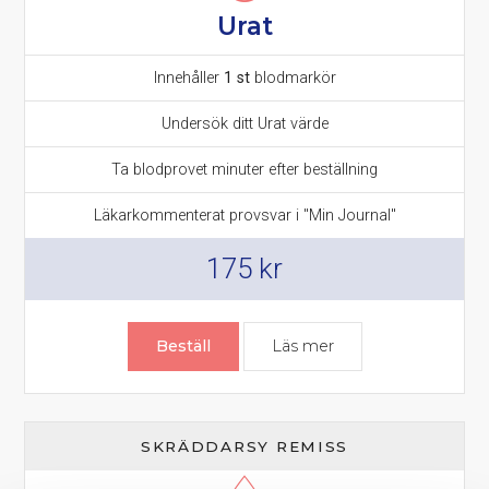
Urat
Innehåller
1 st
blodmarkör
Undersök ditt Urat värde
Ta blodprovet minuter efter beställning
Läkarkommenterat provsvar i "Min Journal"
175
kr
Beställ
Läs mer
om Urat prov – urin
SKRÄDDARSY REMISS