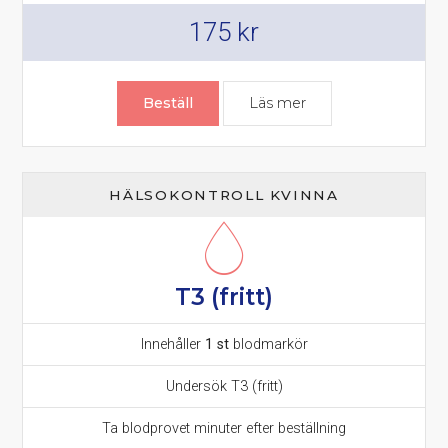
175
kr
Beställ
Läs mer
om GT prov – Gamm
HÄLSOKONTROLL KVINNA
T3 (fritt)
Innehåller
1 st
blodmarkör
Undersök T3 (fritt)
Ta blodprovet minuter efter beställning