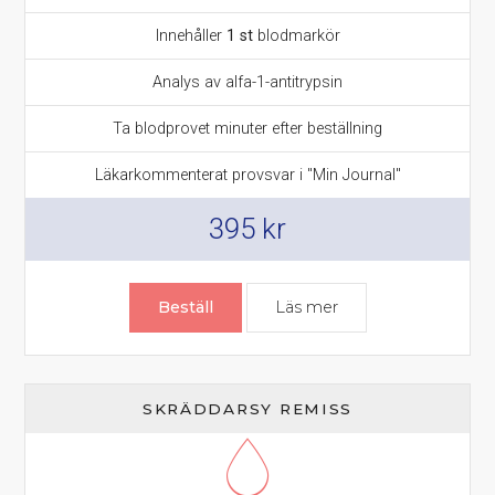
Innehåller
1 st
blodmarkör
Analys av alfa-1-antitrypsin
Ta blodprovet minuter efter beställning
Läkarkommenterat provsvar i "Min Journal"
395
kr
Beställ
Läs mer
om Antitrypsin test
SKRÄDDARSY REMISS