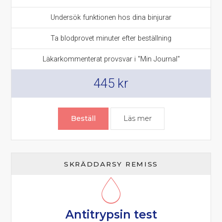
Undersök funktionen hos dina binjurar
Ta blodprovet minuter efter beställning
Läkarkommenterat provsvar i "Min Journal"
445
kr
Beställ
Läs mer
om DHEAS prov – Bi
SKRÄDDARSY REMISS
Antitrypsin test