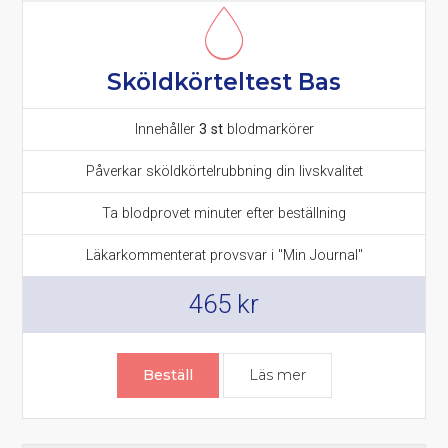
Sköldkörteltest Bas
Innehåller
3 st
blodmarkörer
Påverkar sköldkörtelrubbning din livskvalitet
Ta blodprovet minuter efter beställning
Läkarkommenterat provsvar i "Min Journal"
465
kr
Beställ
Läs mer
om Sköldkörteltest