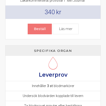
Läkarkommenterat provsvar i "Min Journal"
340
kr
Beställ
Läs mer
om Njurprov – njurf
SPECIFIKA ORGAN
Leverprov
Innehåller
3 st
blodmarkörer
Undersök blodvärden kopplade till levern
Ta blodprovet minuter efter beställning