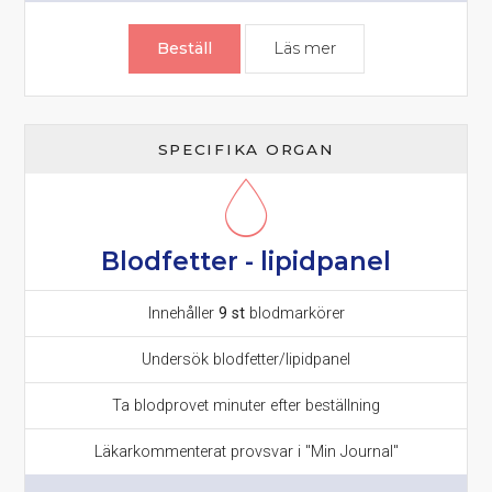
ursprungliga
nuvarande
priset
priset
Beställ
Läs mer
om Hjärt & Kärltest 
var:
är:
1795 kr.
1495 kr.
SPECIFIKA ORGAN
Blodfetter - lipidpanel
Innehåller
9 st
blodmarkörer
Undersök blodfetter/lipidpanel
Ta blodprovet minuter efter beställning
Läkarkommenterat provsvar i "Min Journal"