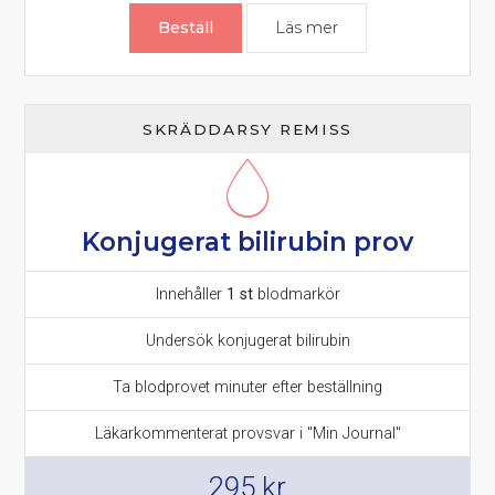
Beställ
Läs mer
om Bilirubin prov
SKRÄDDARSY REMISS
Konjugerat bilirubin prov
Innehåller
1 st
blodmarkör
Undersök konjugerat bilirubin
Ta blodprovet minuter efter beställning
Läkarkommenterat provsvar i "Min Journal"
295
kr