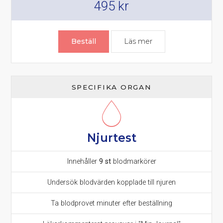
495
kr
Beställ
Läs mer
om Blodfetter – lip
SPECIFIKA ORGAN
Njurtest
Innehåller
9 st
blodmarkörer
Undersök blodvärden kopplade till njuren
Ta blodprovet minuter efter beställning