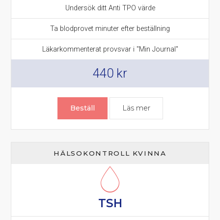
Undersök ditt Anti TPO värde
Ta blodprovet minuter efter beställning
Läkarkommenterat provsvar i "Min Journal"
440
kr
Beställ
Läs mer
om Anti TPO prov –
HÄLSOKONTROLL KVINNA
TSH