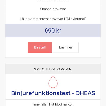
Snabba provsvar
Läkarkommenterat provsvar i "Min Journal"
690
kr
Beställ
Läs mer
om Lever & Njurtes
SPECIFIKA ORGAN
Binjurefunktionstest - DHEAS
Innehåller
1 st
blodmarkör