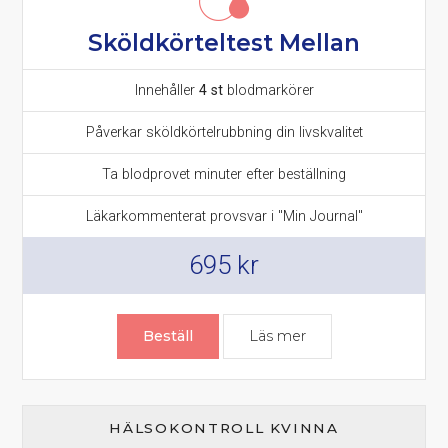
Sköldkörteltest Mellan
Innehåller
4 st
blodmarkörer
Påverkar sköldkörtelrubbning din livskvalitet
Ta blodprovet minuter efter beställning
Läkarkommenterat provsvar i "Min Journal"
695
kr
Beställ
Läs mer
om Sköldkörteltest
HÄLSOKONTROLL KVINNA