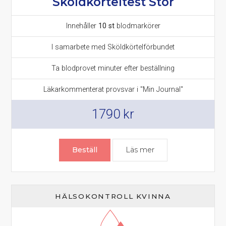
Sköldkörteltest Stor
Innehåller
10 st
blodmarkörer
I samarbete med Sköldkörtelförbundet
Ta blodprovet minuter efter beställning
Läkarkommenterat provsvar i "Min Journal"
1790
kr
Beställ
Läs mer
om Sköldkörteltest 
HÄLSOKONTROLL KVINNA