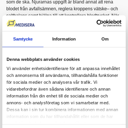
som de ska. Njurarnas uppgift är bland annat att rena
blodet från avfallsämnen, reglera kroppens vätske– och
saltbalans samt hjälpa till att kontrollera blodtrycket. När
njurfunktionen försämras kan kroppen få svårare att göra
sig av med slaggprodukter och överskottsvätska.
Njursvikt kan...
Samtycke
Information
Om
Läs vidare
Denna webbplats använder cookies
Vi använder enhetsidentifierare för att anpassa innehållet
och annonserna till användarna, tillhandahålla funktioner
Vad innebär värmestress,
för sociala medier och analysera vår trafik. Vi
vidarebefordrar även sådana identifierare och annan
solsting och värmeslag?
information från din enhet till de sociala medier och
annons- och analysföretag som vi samarbetar med.
Solsting och värmeslag är två tillstånd som kan uppstå
Dessa kan i sin tur kombinera informationen med annan
när kroppen utsätts för hög värme under en längre tid. De
information som du har tillhandahållit eller som de har
är inte samma sak, men båda kan vara en följd av att
samlat in när du har använt deras tjänster.