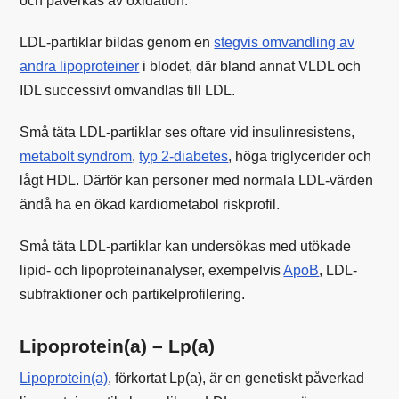
och påverkas av oxidation.
LDL-partiklar bildas genom en
stegvis omvandling av
andra lipoproteiner
i blodet, där bland annat VLDL och
IDL successivt omvandlas till LDL.
Små täta LDL-partiklar ses oftare vid insulinresistens,
metabolt syndrom
,
typ 2-diabetes
, höga triglycerider och
lågt HDL. Därför kan personer med normala LDL-värden
ändå ha en ökad kardiometabol riskprofil.
Små täta LDL-partiklar kan undersökas med utökade
lipid- och lipoproteinanalyser, exempelvis
ApoB
, LDL-
subfraktioner och partikelprofilering.
Lipoprotein(a) – Lp(a)
Lipoprotein(a)
, förkortat Lp(a), är en genetiskt påverkad