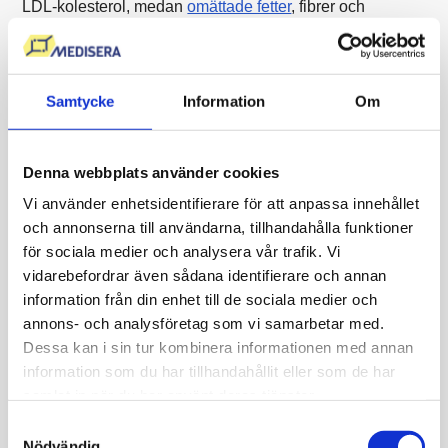
LDL-kolesterol, medan
omättade fetter
, fibrer och
växtbaserade livsmedel ofta är kopplade till en mer
gynnsam blodfettsprofil.
Samtycke
Information
Om
Även socker, alkohol och överskott av energi kan
påverka triglycerider och metabol hälsa. Hur mycket
blodfetterna påverkas varierar mellan olika personer och
Denna webbplats använder cookies
påverkas också av ärftlighet och övrig livsstil.
Vi använder enhetsidentifierare för att anpassa innehållet
och annonserna till användarna, tillhandahålla funktioner
Träning och blodfetter
för sociala medier och analysera vår trafik. Vi
vidarebefordrar även sådana identifierare och annan
Regelbunden fysisk aktivitet kan påverka blodfetterna
information från din enhet till de sociala medier och
positivt.
Träning
är ofta kopplad till lägre triglycerider,
annons- och analysföretag som vi samarbetar med.
förbättrad insulinkänslighet och ibland högre HDL-
Dessa kan i sin tur kombinera informationen med annan
kolesterol.
information som du har tillhandahållit eller som de har
samlat in när du har använt deras tjänster.
Effekten varierar beroende på träningsform, intensitet,
Samtyckesval
kroppssammansättning och övriga livsstilsfaktorer.
Nödvändig