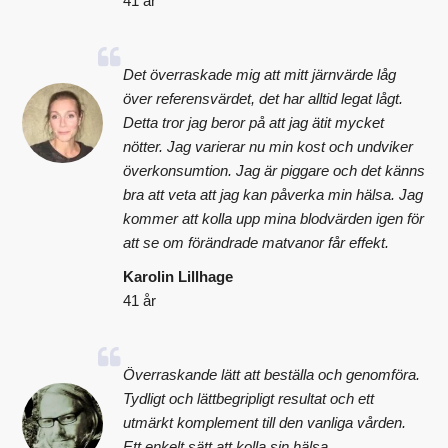
41 år
Det överraskade mig att mitt järnvärde låg
över referensvärdet, det har alltid legat lågt.
Detta tror jag beror på att jag ätit mycket
nötter. Jag varierar nu min kost och undviker
överkonsumtion. Jag är piggare och det känns
bra att veta att jag kan påverka min hälsa. Jag
kommer att kolla upp mina blodvärden igen för
att se om förändrade matvanor får effekt.
Karolin Lillhage
41 år
Överraskande lätt att beställa och genomföra.
Tydligt och lättbegripligt resultat och ett
utmärkt komplement till den vanliga vården.
Ett enkelt sätt att kolla sin hälsa.