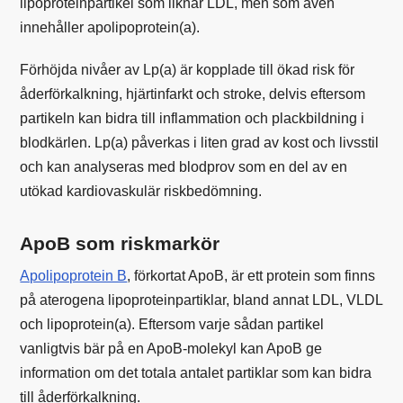
lipoproteinpartikel som liknar LDL, men som även
innehåller apolipoprotein(a).
Förhöjda nivåer av Lp(a) är kopplade till ökad risk för
åderförkalkning, hjärtinfarkt och stroke, delvis eftersom
partikeln kan bidra till inflammation och plackbildning i
blodkärlen. Lp(a) påverkas i liten grad av kost och livsstil
och kan analyseras med blodprov som en del av en
utökad kardiovaskulär riskbedömning.
ApoB som riskmarkör
Apolipoprotein B
, förkortat ApoB, är ett protein som finns
på aterogena lipoproteinpartiklar, bland annat LDL, VLDL
och lipoprotein(a). Eftersom varje sådan partikel
vanligtvis bär på en ApoB-molekyl kan ApoB ge
information om det totala antalet partiklar som kan bidra
till åderförkalkning.