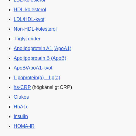
HDL-kolesterol
LDL/HDL-kvot
Non-HDL-kolesterol
Triglycerider
Apolipoprotein A1 (ApoA1)
Apolipoprotein B (ApoB)
ApoB/ApoA1-kvot
Lipoprotein(a) – Lp(a)
hs-CRP
(högkänsligt CRP)
Glukos
HbA1c
Insulin
HOMA-IR