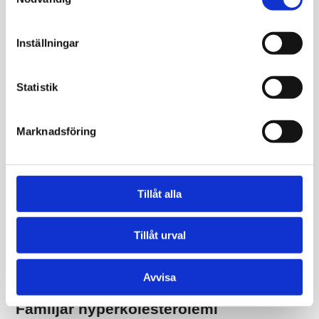
Fysisk aktivitet är också viktig för hjärt-kärlhälsa,
blodsockerreglering och metabol funktion.
Inställningar
Alkohol och blodfetter
Statistik
Alkohol
kan påverka blodfetterna på flera sätt.
Regelbunden hög alkoholkonsumtion kan bidra till
Marknadsföring
förhöjda triglycerider och påverka leverns fettomsättning.
Ärftlighet och blodfetter
Tillåt alla
Ärftlighet spelar stor roll för blodfetterna. Vissa personer
har genetiska variationer som gör att kroppen producerar
Tillåt urval
mer kolesterol eller har svårare att transportera bort LDL
från blodet.
Avvisa
Familjär hyperkolesterolemi