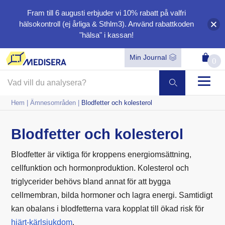
Fram till 6 augusti erbjuder vi
10%
rabatt på valfri
hälsokontroll (ej årliga & Sthlm3). Använd rabattkoden
"hälsa"
i kassan!
Min Journal
0
Hem
|
Ämnesområden
|
Blodfetter och kolesterol
Blodfetter och kolesterol
Blodfetter är viktiga för kroppens energiomsättning,
cellfunktion och hormonproduktion. Kolesterol och
triglycerider behövs bland annat för att bygga
cellmembran, bilda hormoner och lagra energi. Samtidigt
kan obalans i blodfetterna vara kopplat till ökad risk för
hjärt-kärlsjukdom
.