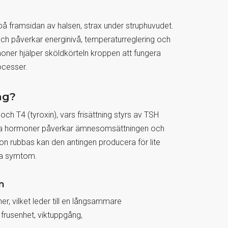
r på framsidan av halsen, strax under struphuvudet.
och påverkar energinivå, temperaturreglering och
ner hjälper sköldkörteln kroppen att fungera
ocesser.
ng?
ch T4 (tyroxin), vars frisättning styrs av TSH
ssa hormoner påverkar ämnesomsättningen och
ion rubbas kan den antingen producera för lite
ika symtom.
n
r, vilket leder till en långsammare
frusenhet, viktuppgång,