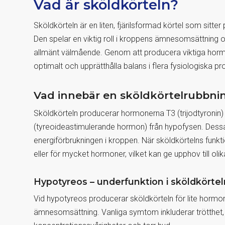
Vad är sköldkörteln?
Sköldkörteln är en liten, fjärilsformad körtel som sitte
Den spelar en viktig roll i kroppens ämnesomsättning 
allmänt välmående. Genom att producera viktiga hormo
optimalt och upprätthålla balans i flera fysiologiska pr
Vad innebär en sköldkörtelrubbni
Sköldkörteln producerar hormonerna T3 (trijodtyronin) o
(tyreoideastimulerande hormon) från hypofysen. De
energiförbrukningen i kroppen. När sköldkörtelns funkt
eller för mycket hormoner, vilket kan ge upphov till ol
Hypotyreos – underfunktion i sköldkörtel
Vid hypotyreos producerar sköldkörteln för lite hormone
ämnesomsättning. Vanliga symtom inkluderar trötthet, 