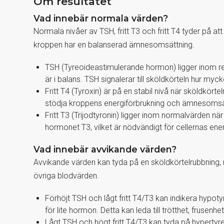
Om resultatet
Vad innebär normala värden?
Normala nivåer av TSH, fritt T3 och fritt T4 tyder på a
kroppen har en balanserad ämnesomsättning.
TSH (Tyreoideastimulerande hormon) ligger inom re
är i balans. TSH signalerar till sköldkörteln hur m
Fritt T4 (Tyroxin) är på en stabil nivå när sköldkörte
stödja kroppens energiförbrukning och ämnesomsä
Fritt T3 (Trijodtyronin) ligger inom normalvärden när
hormonet T3, vilket är nödvändigt för cellernas ene
Vad innebär avvikande värden?
Avvikande värden kan tyda på en sköldkörtelrubbning, m
övriga blodvärden.
Förhöjt TSH och lågt fritt T4/T3 kan indikera hypot
för lite hormon. Detta kan leda till trötthet, frus
Lågt TSH och högt fritt T4/T3 kan tyda på hypertyre