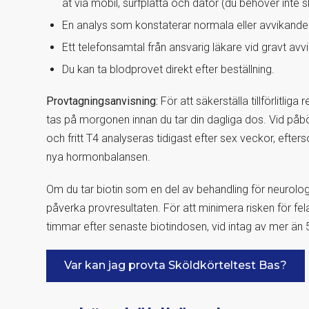
åt via mobil, surfplatta och dator (du behöver inte 
En analys som konstaterar normala eller avvikand
Ett telefonsamtal från ansvarig läkare vid gravt av
Du kan ta blodprovet direkt efter beställning.
Provtagningsanvisning:
För att säkerställa tillförlitlig
tas på morgonen innan du tar din dagliga dos. Vid påbö
och fritt T4 analyseras tidigast efter sex veckor, efters
nya hormonbalansen.
Om du tar biotin som en del av behandling för neurologi
påverka provresultaten. För att minimera risken för fe
timmar efter senaste biotindosen, vid intag av mer än
Var kan jag provta Sköldkörteltest Bas?