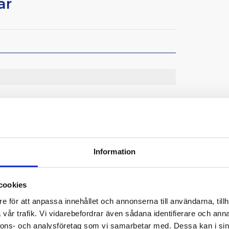
år
Information
Provtagningen håller hög klinisk standard genom
nilabs och SYNLAB. Du får ett läkarkommenterat
nom två till sex bankdagar från den tidpunkt
cookies
e för att anpassa innehållet och annonserna till användarna, tillh
vår trafik. Vi vidarebefordrar även sådana identifierare och anna
nnons- och analysföretag som vi samarbetar med. Dessa kan i sin