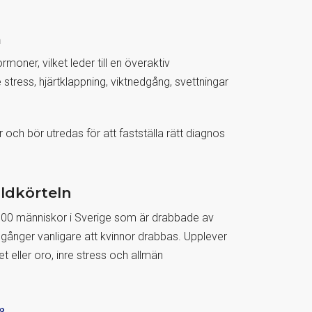
n
oner, vilket leder till en överaktiv
ress, hjärtklappning, viktnedgång, svettningar
ch bör utredas för att fastställa rätt diagnos
ldkörteln
 000 människor i Sverige som är drabbade av
 gånger vanligare att kvinnor drabbas. Upplever
eller oro, inre stress och allmän