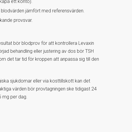
skapa ett konto).
e blodvärden jämfört med referensvärden.
vikande provsvar.
a resultat bör blodprov för att kontrollera Levaxin
rjad behandling eller justering av dos bör TSH
om det tar tid för kroppen att anpassa sig till den
ska sjukdomar eller via kosttillskott kan det
laktiga värden bör provtagningen ske tidigast 24
 5 mg per dag.