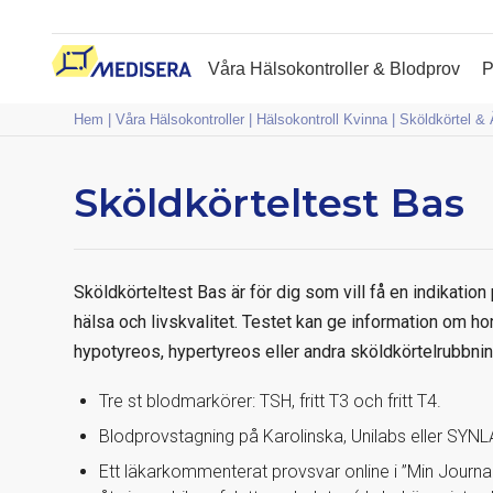
Fram till 6 augusti erbjuder 
Våra Hälsokontroller & Blodprov
P
Hem
|
Våra Hälsokontroller
|
Hälsokontroll Kvinna
|
Sköldkörtel &
Sköldkörteltest Bas
Sköldkörteltest Bas är för dig som vill få en indikatio
hälsa och livskvalitet. Testet kan ge information om h
hypotyreos, hypertyreos eller andra sköldkörtelrubbninga
Tre st blodmarkörer: TSH, fritt T3 och fritt T4.
Blodprovstagning på Karolinska, Unilabs eller SYNLAB
Ett läkarkommenterat provsvar online i ”Min Journ