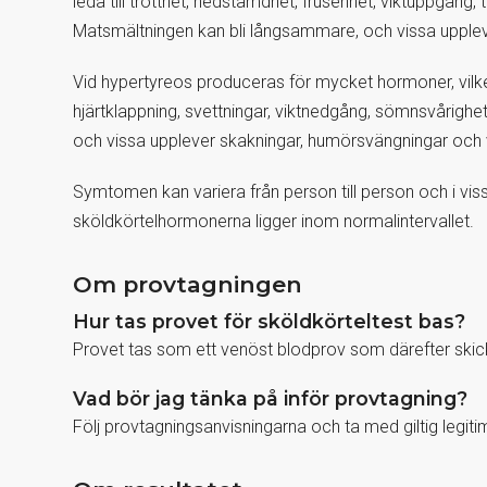
leda till trötthet, nedstämdhet, frusenhet, viktuppgång,
Matsmältningen kan bli långsammare, och vissa upplever
Vid hypertyreos produceras för mycket hormoner, vil
hjärtklappning, svettningar, viktnedgång, sömnsvårighe
och vissa upplever skakningar, humörsvängningar oc
Symtomen kan variera från person till person och i viss
sköldkörtelhormonerna ligger inom normalintervallet.
Om provtagningen
Hur tas provet för sköldkörteltest bas?
Provet tas som ett venöst blodprov som därefter skicka
Vad bör jag tänka på inför provtagning?
Följ provtagningsanvisningarna och ta med giltig legitim