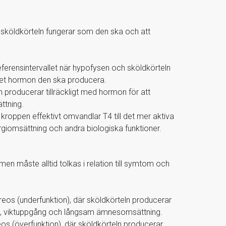
tt sköldkörteln fungerar som den ska och att
ferensintervallet när hypofysen och sköldkörteln
ycket hormon den ska producera.
ln producerar tillräckligt med hormon för att
ttning.
 kroppen effektivt omvandlar T4 till det mer aktiva
rgiomsättning och andra biologiska funktioner.
en måste alltid tolkas i relation till symtom och
yreos (underfunktion), där sköldkörteln producerar
enhet, viktuppgång och långsam ämnesomsättning.
os (överfunktion), där sköldkörteln producerar