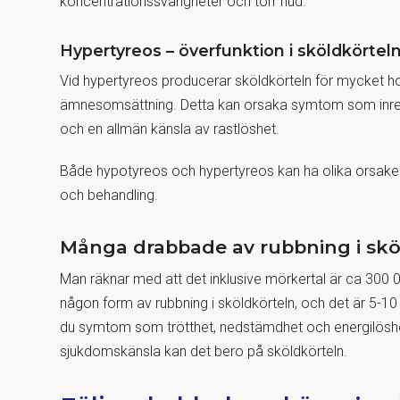
koncentrationssvårigheter och torr hud.
Hypertyreos – överfunktion i sköldkörtel
Vid hypertyreos producerar sköldkörteln för mycket horm
ämnesomsättning. Detta kan orsaka symtom som inre st
och en allmän känsla av rastlöshet.
Både hypotyreos och hypertyreos kan ha olika orsaker o
och behandling.
Många drabbade av rubbning i skö
Man räknar med att det inklusive mörkertal är ca 300
någon form av rubbning i sköldkörteln, och det är 5-10
du symtom som trötthet, nedstämdhet och energilöshet 
sjukdomskänsla kan det bero på sköldkörteln.