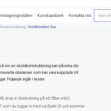
vi
10%
rabatt på valfri hälsokontroll (ej årliga & Sthlm3). Använd ra
rovtagningsställen
Kunskapsbank
Kontakta oss
 Ämnesomsättning
|
Sköldkörteltest Bas
n på om en sköldkörtelrubbning kan påverka din
ormonella obalanser som kan vara kopplade till
r. Följande ingår i testet:
 drop-in (tidsbokning på ett fåtal orter).
al” som du loggar in med via Bank-ID och kommer