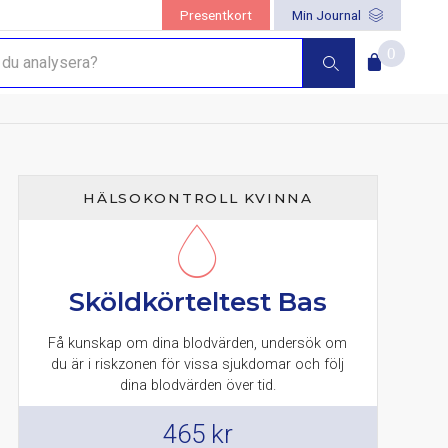
Presentkort
Min Journal
battkoden
"hälsa"
i kassan!
0
HÄLSOKONTROLL KVINNA
Sköldkörteltest Bas
Få kunskap om dina blodvärden, undersök om
du är i riskzonen för vissa sjukdomar och följ
dina blodvärden över tid.
465
kr