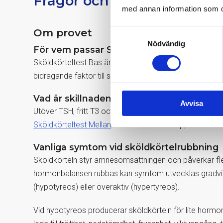
Frågor och svar
med annan information som du 
Om provet
Samtyckesval
Nödvändig
För vem passar Sköldkörteltest Bas?
Sköldkörteltest Bas är ett alternativ för dig som vill 
bidragande faktor till sämre mående.
Vad är skillnaden mellan Sköldkörteltest
Avvisa
Utöver TSH, fritt T3 och fritt T4, som ingår i Sköldkört
Sköldkörteltest Mellan
. Anti TPO är antikroppar som ka
Vanliga symtom vid sköldkörtelrubbning
Sköldkörteln styr ämnesomsättningen och påverkar fler
hormonbalansen rubbas kan symtom utvecklas gradvis
(hypotyreos) eller överaktiv (hypertyreos).
Vid hypotyreos producerar sköldkörteln för lite hormo