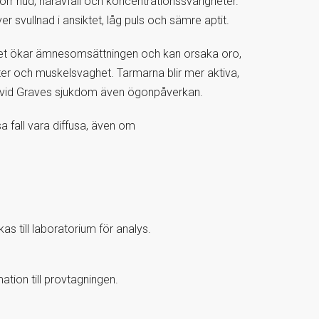
 torr hud, håravfall och koncentrationssvårigheter.
 svullnad i ansiktet, låg puls och sämre aptit.
ket ökar ämnesomsättningen och kan orsaka oro,
ter och muskelsvaghet. Tarmarna blir mer aktiva,
h vid Graves sjukdom även ögonpåverkan.
a fall vara diffusa, även om
s till laboratorium för analys.
ation till provtagningen.