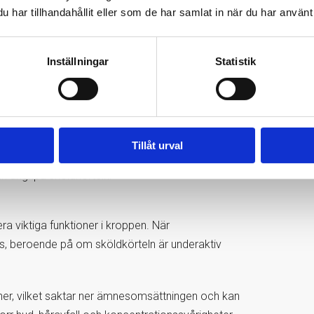
har tillhandahållit eller som de har samlat in när du har använt 
Inställningar
Statistik
undersöka om sköldkörtelns funktion kan vara en
 Bas och Sköldkörteltest Mellan?
Tillåt urval
eltest Bas, analyseras även Anti TPO i
n angripa sköldkörteln.
a viktiga funktioner i kroppen. När
, beroende på om sköldkörteln är underaktiv
ner, vilket saktar ner ämnesomsättningen och kan