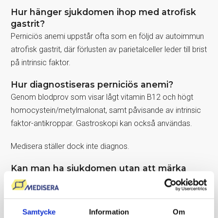
Hur hänger sjukdomen ihop med atrofisk
gastrit?
Perniciös anemi uppstår ofta som en följd av autoimmun
atrofisk gastrit, där förlusten av parietalceller leder till brist
på intrinsic faktor.
Hur diagnostiseras perniciös anemi?
Genom blodprov som visar lågt vitamin B12 och högt
homocystein/metylmalonat, samt påvisande av intrinsic
faktor-antikroppar. Gastroskopi kan också användas.
Medisera ställer dock inte diagnos.
Kan man ha sjukdomen utan att märka
det?
Ja, symtomen kan vara diffusa och utvecklas gradvis.
Samtycke
Information
Om
Hur behandlas perniciös anemi?