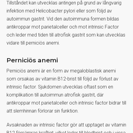
Tillståndet kan utvecklas antingen på grund av långvarig
infektion med Helicobacter pylori eller som följd av
autoimmun gastrit. Vid den autoimmuna formen bildas
antikroppar mot parietalceller och mot intrinsic Factor
och leder med tiden till atrofisk gastrit som kan utvecklas
vidare till perniciös anemi.
Perniciös anemi
Perniciös anemi är en form av megaloblastisk anemi
som orsakas av vitamin B12-brist till följd av förlust av
intrinsic factor. Sjukdomen utvecklas oftast som en
komplikation till autoimmun atrofisk gastrit, där
antikroppar mot parietalceller och intrinsic factor bidrar till
att slemhinnan förlorar sin funktion.
Avsaknaden av intrinsic factor gör att upptaget av vitamin
B12 försämras kraftigt, vilket leder till blodbrist och i vissa