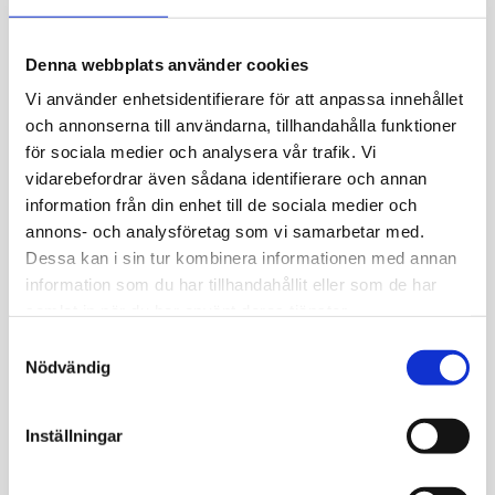
Med livslånga vitamin B12-injektioner, eftersom tarmen
inte längre kan ta upp vitaminet. Behandlingen är mycket
Denna webbplats använder cookies
effektiv.
Vi använder enhetsidentifierare för att anpassa innehållet
och annonserna till användarna, tillhandahålla funktioner
Vad händer om den inte behandlas?
för sociala medier och analysera vår trafik. Vi
Utan behandling kan perniciös anemi leda till svår
vidarebefordrar även sådana identifierare och annan
blodbrist, irreversibla nervskador och i värsta fall
information från din enhet till de sociala medier och
livshotande komplikationer.
annons- och analysföretag som vi samarbetar med.
Dessa kan i sin tur kombinera informationen med annan
Är sjukdomen ärftlig?
information som du har tillhandahållit eller som de har
Inte direkt, men det finns en ärftlig benägenhet att
samlat in när du har använt deras tjänster.
utveckla autoimmuna sjukdomar som kan öka risken.
Samtyckesval
Nödvändig
Om provtagningen
Hur tas provet?
Inställningar
Provet tas som ett vanligt blodprov i armvecket som
därefter skickas till laboratorium för analys.