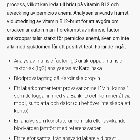
process, vilket kan leda till brist på vitamin B12 och
utveckling av perniciös anemi. Analysen används främst
vid utredning av vitamin B12-brist för att avgöra om
orsaken är autoimmun. Förekomst av intrinsic factor-
antikroppar talar starkt för perniciös anemi, även om inte
alla med sjukdomen får ett positivt test. Följande ingår:
Analys av Intrinsic factor IgG antikroppar. Intrinsic
faktor-ak (IgG) analyseras av Karolinska.
Blodprovstagning på Karolinska drop-in.
Ett läkarkommenterat provsvar online i ”Min Journal”
som du loggar in med via Bank-ID och kommer åt via
mobil, surfplatta och dator (du behöver inte skapa ett
konto).
En analys som konstaterar normala eller avvikande
blodvärden jämfört med referensvärden.
Ett telefonsamtal från ansvarig läkare vid gravt