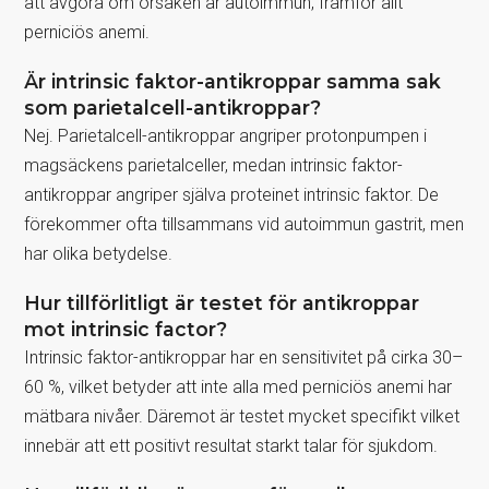
att avgöra om orsaken är autoimmun, framför allt
perniciös anemi.
Är intrinsic faktor-antikroppar samma sak
som parietalcell-antikroppar?
Nej. Parietalcell-antikroppar angriper protonpumpen i
magsäckens parietalceller, medan intrinsic faktor-
antikroppar angriper själva proteinet intrinsic faktor. De
förekommer ofta tillsammans vid autoimmun gastrit, men
har olika betydelse.
Hur tillförlitligt är testet för antikroppar
mot intrinsic factor?
Intrinsic faktor-antikroppar har en sensitivitet på cirka 30–
60 %, vilket betyder att inte alla med perniciös anemi har
mätbara nivåer. Däremot är testet mycket specifikt vilket
innebär att ett positivt resultat starkt talar för sjukdom.