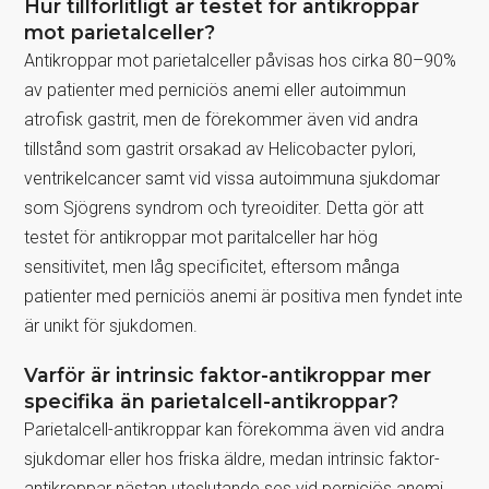
Hur tillförlitligt är testet för antikroppar
mot parietalceller?
Antikroppar mot parietalceller påvisas hos cirka 80–90%
av patienter med perniciös anemi eller autoimmun
atrofisk gastrit, men de förekommer även vid andra
tillstånd som gastrit orsakad av Helicobacter pylori,
ventrikelcancer samt vid vissa autoimmuna sjukdomar
som Sjögrens syndrom och tyreoiditer. Detta gör att
testet för antikroppar mot paritalceller har hög
sensitivitet, men låg specificitet, eftersom många
patienter med perniciös anemi är positiva men fyndet inte
är unikt för sjukdomen.
Varför är intrinsic faktor-antikroppar mer
specifika än parietalcell-antikroppar?
Parietalcell-antikroppar kan förekomma även vid andra
sjukdomar eller hos friska äldre, medan intrinsic faktor-
antikroppar nästan uteslutande ses vid perniciös anemi.