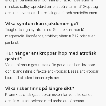
angriper parietalceller och intrinsic factor. Det leder till
minskad saltsyraproduktion, brist på vitamin B12-upptag
och kan utvecklas till atrofisk gastrit och perniciös anemi.
Vilka symtom kan sjukdomen ge?
Tidigt ofta inga symtom alls. Senare kan man få
magbesvär, illamående, trötthet, vitamin B12-brist eller
järnbrist.
Hur hänger antikroppar ihop med atrofisk
gastrit?
Vid autoimmun gastrit ses ofta parietalcell-antikroppar
och ibland intrinsic faktor-antikroppar. Dessa antikroppar
bidrar till att slemhinnan bryts ner.
Vilka risker finns på längre sikt?
Kronisk atrofisk gastrit ökar risken för ventrikelcancer
och är ofta associerad med andra autoimmuna