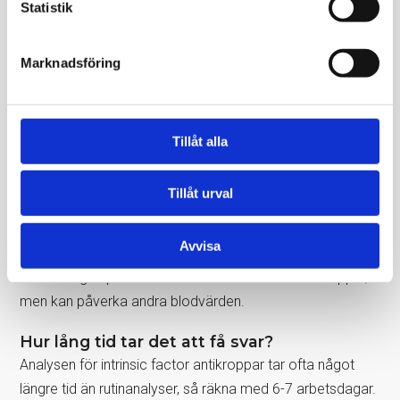
Statistik
Behöver jag vara fastande?
Inte för själva antikroppstestet, enbart om provet
Marknadsföring
kombineras med andra analyser som kräver fasta.
Gör det ont att ta provet?
Tillåt alla
Provtagningen känns som ett vanligt stick i armen. Vissa
får ett litet blåmärke, men det försvinner snabbt.
Tillåt urval
Kan provet tas även om jag redan får B12-
behandling?
Avvisa
Ja, eftersom analysen visar om antikroppar finns.
Behandlingen påverkar inte förekomsten av antikroppar,
men kan påverka andra blodvärden.
Hur lång tid tar det att få svar?
Analysen för intrinsic factor antikroppar tar ofta något
längre tid än rutinanalyser, så räkna med 6-7 arbetsdagar.