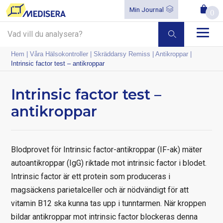
Min Journal
0
Hem
|
Våra Hälsokontroller
|
Skräddarsy Remiss
|
Antikroppar
|
Intrinsic factor test – antikroppar
Intrinsic factor test –
antikroppar
Blodprovet för Intrinsic factor-antikroppar (IF-ak) mäter
autoantikroppar (IgG) riktade mot intrinsic factor i blodet.
Intrinsic factor är ett protein som produceras i
magsäckens parietalceller och är nödvändigt för att
vitamin B12 ska kunna tas upp i tunntarmen. När kroppen
bildar antikroppar mot intrinsic factor blockeras denna