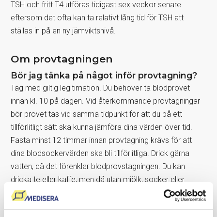
TSH och fritt T4 utföras tidigast sex veckor senare
eftersom det ofta kan ta relativt lång tid för TSH att
ställas in på en ny jämviktsnivå.
Om provtagningen
Bör jag tänka på något inför provtagning?
Tag med giltig legitimation. Du behöver ta blodprovet
innan kl. 10 på dagen. Vid återkommande provtagningar
bör provet tas vid samma tidpunkt för att du på ett
tillförlitligt sätt ska kunna jämföra dina värden över tid.
Fasta minst 12 timmar innan provtagning krävs för att
dina blodsockervärden ska bli tillförlitliga. Drick gärna
vatten, då det förenklar blodprovstagningen. Du kan
dricka te eller kaffe, men då utan mjölk, socker eller
sötningsmedel. Undvik fet mat och alkohol dagen före
provtagningen. Sitt ner i lugn och ro i minst en kvart på