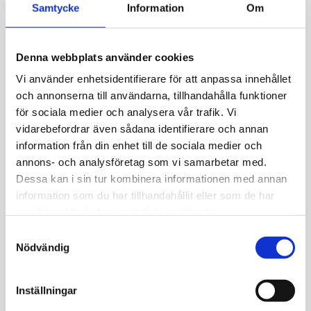
provtagningsenheten innan du tar ditt prov så att eventuell
Samtycke
Information
Om
stress inte påverkar ditt analysresultat.
Graviditet, östrogenbehandling/p-piller, stress och vissa
Denna webbplats använder cookies
läkemedel samt kosttillskott kan påverka resultatet.
Vi använder enhetsidentifierare för att anpassa innehållet
Kortisol har en dygnsvariation med höga nivåer på
och annonserna till användarna, tillhandahålla funktioner
morgonen och lägst kring midnatt. Järntablett bör ej tas
för sociala medier och analysera vår trafik. Vi
samma dag som provtagning.
vidarebefordrar även sådana identifierare och annan
information från din enhet till de sociala medier och
annons- och analysföretag som vi samarbetar med.
Om resultatet
Dessa kan i sin tur kombinera informationen med annan
Vad får jag för rekommendationer av
information som du har tillhandahållit eller som de har
Mediseras läkare?
samlat in när du har använt deras tjänster.
Du kommer att få rekommendation från läkaren hur du
Samtyckesval
bör agera om denne bedömer att avvikande prover
Nödvändig
behöver följas upp i närtid eller om du bör kontakta en
läkare för vidare utredning hos till exempel din vårdcentral
Inställningar
eller företagsläkare. Medisera kan inte erbjuda personlig