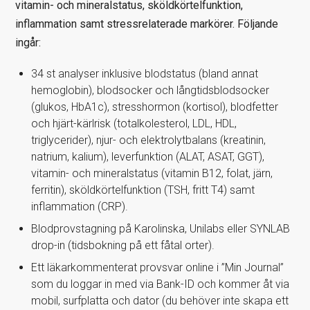
vitamin- och mineralstatus, sköldkörtelfunktion,
inflammation samt stressrelaterade markörer. Följande
ingår:
34 st analyser inklusive blodstatus (bland annat
hemoglobin), blodsocker och långtidsblodsocker
(glukos, HbA1c), stresshormon (kortisol), blodfetter
och hjärt-kärlrisk (totalkolesterol, LDL, HDL,
triglycerider), njur- och elektrolytbalans (kreatinin,
natrium, kalium), leverfunktion (ALAT, ASAT, GGT),
vitamin- och mineralstatus (vitamin B12, folat, järn,
ferritin), sköldkörtelfunktion (TSH, fritt T4) samt
inflammation (CRP).
Blodprovstagning på Karolinska, Unilabs eller SYNLAB
drop-in (tidsbokning på ett fåtal orter).
Ett läkarkommenterat provsvar online i ”Min Journal”
som du loggar in med via Bank-ID och kommer åt via
mobil, surfplatta och dator (du behöver inte skapa ett