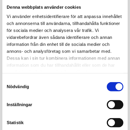
Denna webbplats använder cookies
Vad ingår i provtagningen i
Vi använder enhetsidentifierare för att anpassa innehållet
Simrishamn?
och annonserna till användarna, tillhandahålla funktioner
Laboratorieanalysen ingår alltid, liksom tillgång till det
för sociala medier och analysera vår trafik. Vi
läkarkommenterade provsvaret online i ”Min Journal”
vidarebefordrar även sådana identifierare och annan
information från din enhet till de sociala medier och
samt en analys som konstaterar normala eller avvikande
annons- och analysföretag som vi samarbetar med.
blodvärden jämfört med referensvärden. Ett
Dessa kan i sin tur kombinera informationen med annan
telefonsamtal från ansvarig läkare vid gravt avvikande
information som du har tillhandahållit eller som de har
provsvar ingår också.
samlat in när du har använt deras tjänster.
Samtyckesval
Måste jag vara folkbokförd i
Nödvändig
Simrishamn för provtagning?
Nej, du behöver inte vara skriven i Simrishamn för att
Inställningar
använda våra tjänster. En av fördelarna med Medisera är
att du inte behöver lista dig hos någon av våra kliniker.
Statistik