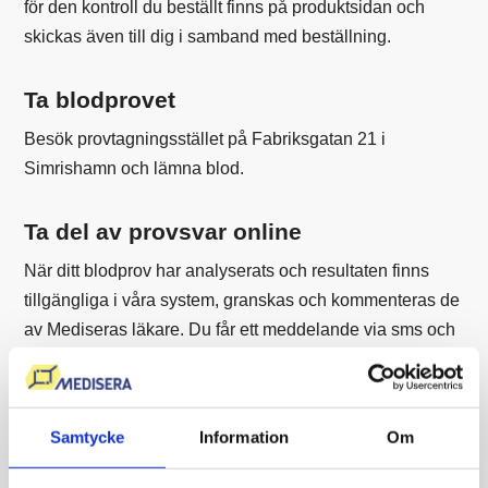
för den kontroll du beställt finns på produktsidan och
skickas även till dig i samband med beställning.
Ta blodprovet
Besök provtagningsstället på Fabriksgatan 21 i
Simrishamn och lämna blod.
Ta del av provsvar online
När ditt blodprov har analyserats och resultaten finns
tillgängliga i våra system, granskas och kommenteras de
av Mediseras läkare. Du får ett meddelande via sms och
e-post när dina resultat är klara, och du kan logga in på
"Min journal" med ditt BankID för att se resultaten.
Samtycke
Information
Om
Vanliga frågor