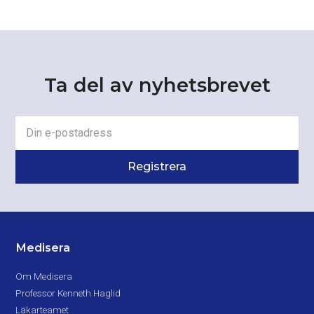
Ta del av nyhetsbrevet
Medisera
Om Medisera
Professor Kenneth Haglid
Läkarteamet