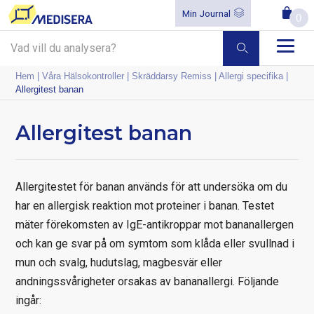
Min Journal
0
Hem
|
Våra Hälsokontroller
|
Skräddarsy Remiss
|
Allergi specifika
|
Allergitest banan
Allergitest banan
Allergitestet för banan används för att undersöka om du
har en allergisk reaktion mot proteiner i banan. Testet
mäter förekomsten av IgE-antikroppar mot bananallergen
och kan ge svar på om symtom som klåda eller svullnad i
mun och svalg, hudutslag, magbesvär eller
andningssvårigheter orsakas av bananallergi. Följande
ingår: