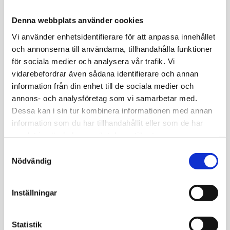
395
kr
Denna webbplats använder cookies
Vi använder enhetsidentifierare för att anpassa innehållet
Beställ Allergitest banan
och annonserna till användarna, tillhandahålla funktioner
för sociala medier och analysera vår trafik. Vi
vidarebefordrar även sådana identifierare och annan
information från din enhet till de sociala medier och
Beställ hälsokontroll eller
annons- och analysföretag som vi samarbetar med.
skräddarsy remissen
Dessa kan i sin tur kombinera informationen med annan
Ta blodprovet direkt, på ett provtagningsställe nära dig.
information som du har tillhandahållit eller som de har
samlat in när du har använt deras tjänster.
Provtagning drop-in
Samtyckesval
Tidsbokning på ett fåtal orter.
Nödvändig
Logga in i ”Min Journal”
Inställningar
Ta del av ditt provresultat och läkarkommentar med
Bank-ID.
Statistik