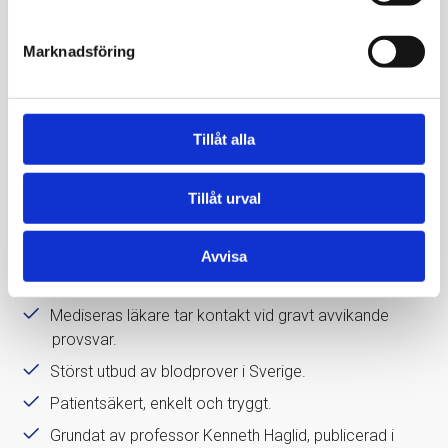
Beställ färdigt paket eller skräddarsy din egna
Marknadsföring
remiss utan att behöva skapa ett konto/ladda ner en
app.
Du kan ta blodprovet direkt efter beställning, på ett
Tillåt alla
provtagningsställe nära dig.
Blodprovstagning med hög klinisk standard i
Tillåt urval
samarbete med bl.a. Karolinska
Universitetslaboratoriet.
Avvisa
Kommentar från Mediseras läkare ingår alltid,
provsvar inom 1-5 dagar.
Mediseras läkare tar kontakt vid gravt avvikande
provsvar.
Störst utbud av blodprover i Sverige.
Patientsäkert, enkelt och tryggt.
Grundat av professor Kenneth Haglid, publicerad i