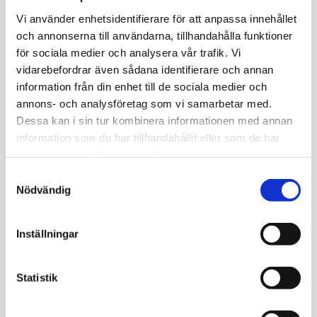
vilket gör att blodsockret stiger eftersom cellerna inte
Vi använder enhetsidentifierare för att anpassa innehållet
kan ta upp och använda glukos.
och annonserna till användarna, tillhandahålla funktioner
för sociala medier och analysera vår trafik. Vi
Även vid avancerad typ 2-diabetes kan insulinnivåerna
vidarebefordrar även sådana identifierare och annan
vara låga, men av en annan anledning. Efter en lång
information från din enhet till de sociala medier och
period av insulinresistens och överproduktion av insulin
annons- och analysföretag som vi samarbetar med.
kan betacellerna bli utmattade och förlora sin förmåga
Dessa kan i sin tur kombinera informationen med annan
att producera insulin i tillräckliga mängder.
information som du har tillhandahållit eller som de har
samlat in när du har använt deras tjänster.
Låga insulinnivåer kan också bero på sjukdomar i
Samtyckesval
bukspottkörteln som pankreatit (inflammation i
Nödvändig
bukspottkörteln), pankreascancer eller andra tillstånd
som skadar betacellerna. Vid dessa sjukdomar kan
Inställningar
förmågan att producera insulin gradvis försämras, vilket
leder till brist på hormonet och förhöjda
Statistik
blodsockernivåer.
Förutom bukspottkörtelrelaterade sjukdomar kan