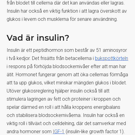
från blodet till cellerna där det kan användas eller lagras.
Insulin har också en viktig funktion i att lagra överskott av
glukos i levern och musklerna för senare användning.
Vad är insulin?
Insulin är ett peptidhormon som består av 51 aminosyror
i två kedjor. Det frisätts från betacellerna i
bukspottkörteln
i respons på förhöjda blodsockernivåer efter att man har
ätit. Hormonet fungerar genom att öka cellernas förmåga
att ta upp glukos, vilket minskar mängden glukos i blodet.
Utöver glukosreglering hjälper insulin också till att
stimulera lagringen av fett och proteiner i kroppen och
spelar därmed en roll i att hålla kroppens energibalans
och stabilisera blodsockernivåerna. Insulin har också en
viktig roll i tillväxt och celldelning, där det samverkar med
andra hormoner som
IGF-1
(insulin-like growth factor 1).