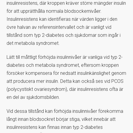
insulinresistens, där kroppen kräver större mängder insulin
för att upprätthålla normala blodsockernivåer.
Insulinresistens kan identifieras när värden ligger i den
övre halvan av referensintervallet och är vanligt vid
tillstånd som typ 2-diabetes och sjukdomar som ingår i
det metabola syndromet.
Lätt till måttligt förhöjda insulinnivåer är vanliga vid typ 2-
diabetes och metabola syndromet, eftersom kroppen
försöker kompensera för nedsatt insulinkänslighet genom
att producera mer insulin. Detta kan också ses vid PCOS
(polycystiskt ovariesyndrom), där insulinresistens ofta är
en del av sjukdomsbilden.
Vid dessa tillstånd kan förhöjda insulinnivåer förekomma
långt innan blodsockret börjar stiga, vilket innebär att
insulinresistens kan finnas innan typ 2-diabetes