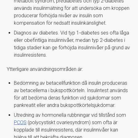
metabolt syndrom, prediabetes och typ 2-diabetes
används insulinmätning för att undersöka om kroppen
producerar förhöjda nivåer av insulin som
kompensation för nedsatt insulinkänslighet.
Diagnos av diabetes. Vid typ 1-diabetes ses ofta låga
eller obefintliga insulinnivåer, medan typ 2-diabetes i
tidiga stadier kan ge förhöjda insulinnivåer på grund av
insulinresistens.
Ytterligare användningsområden är:
Bedömning av betacellfunktion då insulin produceras
av betacellerna i bukspottkörteln. Insulintest används
för att bedöma deras funktion vid sjukdomar som
pankreatit eller andra bukspottkörtelsjukdomar.
Utredning av hormonella rubbningar vid tillstånd som
PCOS
(polycystiskt ovariesyndrom) som ofta är
kopplade till insulinresistens, där insulinnivåer kan
hjälpa till att bekräfta diagnosen.