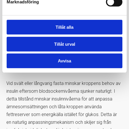
Marknadsföring
hormonella obalanser påverka insulinproduktionen. Vid
binjurebarksinsufficiens (Addisons sjukdom) producerar
kroppen för lite
kortisol
, ett hormon som normalt hjälper
Tillåt alla
till att reglera blodsockret. När kortisolnivåerna är låga
minskar också insulinproduktionen, vilket kan påverka
Tillåt urval
glukosmetabolismen och leda till lågt blodsocker.
Hypofysskador kan också påverka insulinproduktionen
Avvisa
indirekt genom att störa hormonella signaler som
påverkar bukspottkörteln.
Vid svält eller långvarig fasta minskar kroppens behov av
insulin eftersom blodsockernivåerna sjunker naturligt. I
detta tillstånd minskar insulinnivåerna för att anpassa
ämnesomsättningen och låta kroppen använda
fettreserver som energikälla istället för glukos. Detta är
en naturlig anpassningsmekanism och skiljer sig från