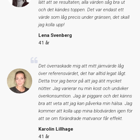
lätt att se resultaten, alla värden såg bra ut
och det kändes toppen. Det var endast ett
värde som låg precis under gränsen, det skall
jag kolla upp!
Lena Svenberg
41 år
Det överraskade mig att mitt järnvärde låg
över referensvärdet, det har alltid legat lågt.
Detta tror jag beror på att jag ätit mycket
nötter. Jag varierar nu min kost och undviker
överkonsumtion. Jag är piggare och det känns
bra att veta att jag kan påverka min hälsa. Jag
kommer att kolla upp mina blodvärden igen för
att se om förändrade matvanor får effekt.
Karolin Lillhage
41 år