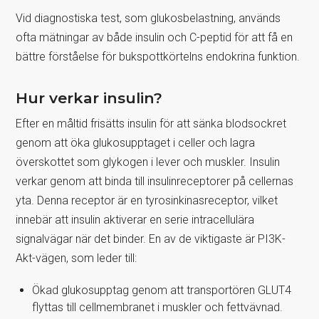
Vid diagnostiska test, som glukosbelastning, används
ofta mätningar av både insulin och C-peptid för att få en
bättre förståelse för bukspottkörtelns endokrina funktion.
Hur verkar insulin?
Efter en måltid frisätts insulin för att sänka blodsockret
genom att öka glukosupptaget i celler och lagra
överskottet som glykogen i lever och muskler. Insulin
verkar genom att binda till insulinreceptorer på cellernas
yta. Denna receptor är en tyrosinkinasreceptor, vilket
innebär att insulin aktiverar en serie intracellulära
signalvägar när det binder. En av de viktigaste är PI3K-
Akt-vägen, som leder till:
Ökad glukosupptag genom att transportören GLUT4
flyttas till cellmembranet i muskler och fettvävnad.