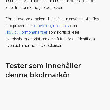
insulinbrist vid diabetes, där bristen är permanent och
leder till kroniskt högt blodsocker.
För att avgöra orsaken till lågt insulin används ofta flera
blodprover som
c-peptid
,
glukosprov
och
HbA1c
.
Hormonanalyser
som kortisol- eller
hypofyshormonbrist kan också tas för att identifiera
eventuella hormonella obalanser.
Tester som innehåller
denna blodmarkör