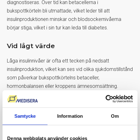
diagnostiseras. Över tid kan betacellerna i
bukspottkörteln bli utmattade, vilket leder till att
insulinproduktionen minskar och blodsockernivåerna
börjar stiga, vilket i sin tur kan leda till diabetes.
Vid lågt värde
Låga insulinnivåer är ofta ett tecken på nedsatt
insulinproduktion, vilket kan ses vid olika sjukdomstillstånd
som påverkar bukspottkörtelns betaceller,
hormonbalansen eller kroppens ämnesomsättning.
En av de vanligaste orsakerna till lågt insulin är typ 1-
diabetes, en autoimmun sjukdom där kroppens
Samtycke
Information
Om
immunförsvar angriper och förstör de
insulinproducerande betacellerna i bukspottkörteln. Detta
leder till kraftigt minskade eller helt uteblivna insulinnivåer,
Denna webbplats använder cookies