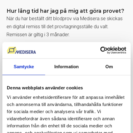
Hur lång tid har jag på mig att göra provet?
När du har beställt ditt blodprov via Medisera.se skickas
en digital remiss till det provtagningsställe du valt.
Remissen är giltig i 3 månader.
Om resultatet
Vad visar resultatet?
Samtycke
Information
Om
Om du får positivt svar för Toxoplasma IgG-antikroppar i
blodet får du svaret att antikroppar är påvisade. Du får
ingen siffra på hur hög eller låg nivån av antikroppar
Denna webbplats använder cookies
är. Om du inte har IgG antikroppar mot toxoplasmos får
Vi använder enhetsidentifierare för att anpassa innehållet
du svaret negativt.
och annonserna till användarna, tillhandahålla funktioner
för sociala medier och analysera vår trafik. Vi
Ett positivt IgG-värde mot toxoplasma indikerar en
vidarebefordrar även sådana identifierare och annan
tidigare infektion och utvecklad immunitet, vilket innebär
information från din enhet till de sociala medier och
att en frisk person inte löper risk för ny smitta. För gravida
annons- och analysföretag som vi samarbetar med.