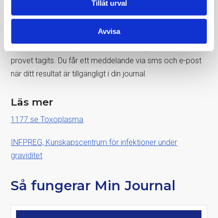
läkarkommentar.
Tillåt urval
Hur lång tid tar det att få svar på
Avvisa
blodprovet?
Normalt får du svar inom 2–6 arbetsdagar efter att
provet tagits. Du får ett meddelande via sms och e-post
när ditt resultat är tillgängligt i din journal.
Läs mer
1177.se Toxoplasma
INFPREG, Kunskapscentrum för infektioner under
graviditet
Så fungerar Min Journal