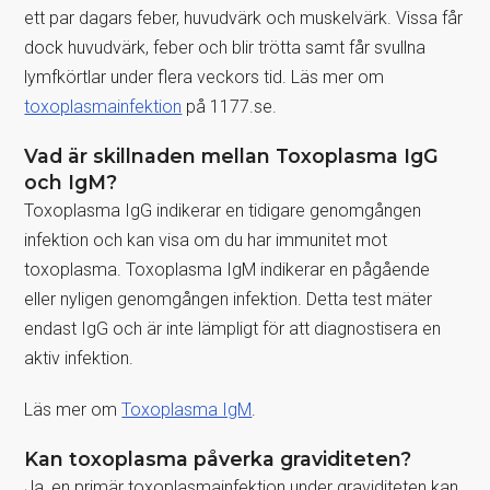
ett par dagars feber, huvudvärk och muskelvärk. Vissa får
dock huvudvärk, feber och blir trötta samt får svullna
lymfkörtlar under flera veckors tid. Läs mer om
toxoplasmainfektion
på 1177.se.
Vad är skillnaden mellan Toxoplasma IgG
och IgM?
Toxoplasma IgG indikerar en tidigare genomgången
infektion och kan visa om du har immunitet mot
toxoplasma. Toxoplasma IgM indikerar en pågående
eller nyligen genomgången infektion. Detta test mäter
endast IgG och är inte lämpligt för att diagnostisera en
aktiv infektion.
Läs mer om
Toxoplasma IgM
.
Kan toxoplasma påverka graviditeten?
Ja, en primär toxoplasmainfektion under graviditeten kan