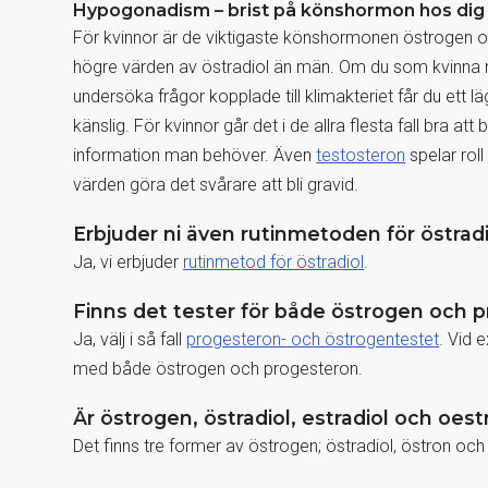
Hypogonadism – brist på könshormon hos dig
För kvinnor är de viktigaste könshormonen östrogen och 
högre värden av östradiol än män. Om du som kvinna mis
undersöka frågor kopplade till klimakteriet får du ett 
känslig. För kvinnor går det i de allra flesta fall bra att
information man behöver. Även
testosteron
spelar roll
värden göra det svårare att bli gravid.
Erbjuder ni även rutinmetoden för östrad
Ja, vi erbjuder
rutinmetod för östradiol
.
Finns det tester för både östrogen och 
Ja, välj i så fall
progesteron- och östrogentestet
. Vid 
med både östrogen och progesteron.
Är östrogen, östradiol, estradiol och oes
Det finns tre former av östrogen; östradiol, östron och 