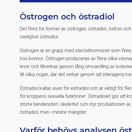
Östrogen och östradiol
Det finns tre former av östrogen; östradiol, östron o
vanligtvis östradiol.
Östrogen är en grupp med steroidhormoner som finns
hos kvinnor. Östrogen produceras av flera olika vävnade
lever och tillverkas genom lång omvandling av kolester
till olika organ, där det verkar genom att interagera m
Östradiol kallas även för estradiol och är viktigt för fl
för kroppens sexuella funktioner. Östradiolet gör att kr
större bendensitet i skelettet och styr produktionen av
östradiol, men i mindre mängder.
Varför behövs analysen öst