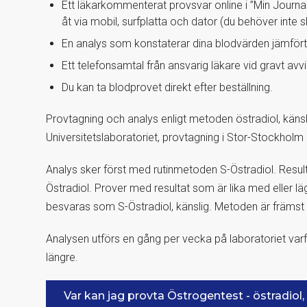
Ett läkarkommenterat provsvar online i ”Min Journ
åt via mobil, surfplatta och dator (du behöver inte 
En analys som konstaterar dina blodvärden jämför
Ett telefonsamtal från ansvarig läkare vid gravt av
Du kan ta blodprovet direkt efter beställning.
Provtagning och analys enligt metoden östradiol, käns
Universitetslaboratoriet, provtagning i Stor-Stockho
Analys sker först med rutinmetoden S-Östradiol. Resu
Östradiol. Prover med resultat som är lika med eller 
besvaras som S-Östradiol, känslig. Metoden är främst 
Analysen utförs en gång per vecka på laboratoriet varf
längre.
Var kan jag provta Östrogentest - östradiol,