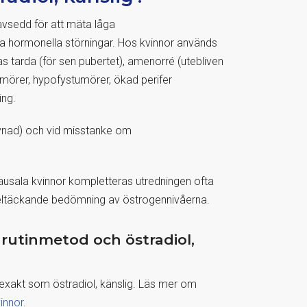
 avsedd för att mäta låga
da hormonella störningar. Hos kvinnor används
as tarda (för sen pubertet), amenorré (utebliven
örer, hypofystumörer, ökad perifer
ing.
vnad) och vid misstanke om
usala kvinnor kompletteras utredningen ofta
heltäckande bedömning av östrogennivåerna.
, rutinmetod och östradiol,
a exakt som östradiol, känslig. Läs mer om
innor
.