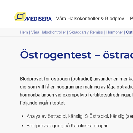
Våra Hälsokontroller & Blodprov
P
Hem
|
Våra Hälsokontroller
|
Skräddarsy Remiss
|
Hormoner
|
Östr
Östrogentest – östrad
Blodprovet för östrogen (östradiol) använder en mer k
dig som vill få en noggrannare mätning av låga östradio
hormonbalansen vid exempelvis fertilitetsutredningar,
Följande ingår i testet:
Analys av östradiol, känslig. S-Östradiol, känslig (
Blodprovstagning på Karolinska drop-in.