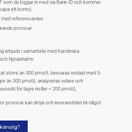
al” som du loggar in med via Bank-ID och kommer
skapa ett konto).
t med referensvärden.
vikande provsvar.
lig erbjuds i samarbete med Karolinska
lm och Nynäshamn.
ltat större än 300 pmol/L besvaras endast med S-
lägre än 300 pmol/L analyseras vidare och
avsedd för lägre nivåer < 200 pmol/L.
ör provsvar kan dröja och leveranstiden bli något
 känslig?