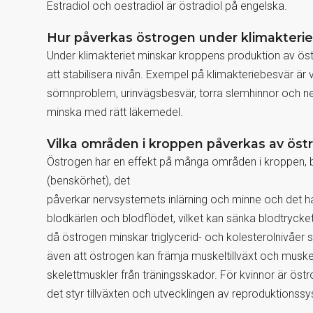
Estradiol och oestradiol är östradiol på engelska.
Hur påverkas östrogen under klimakterie
Under klimakteriet minskar kroppens produktion av östr
att stabilisera nivån. Exempel på klimakteriebesvär ä
sömnproblem, urinvägsbesvär, torra slemhinnor och 
minska med rätt läkemedel.
Vilka områden i kroppen påverkas av öst
Östrogen har en effekt på många områden i kroppen, 
(benskörhet), det
påverkar nervsystemets inlärning och minne och det 
blodkärlen och blodflödet, vilket kan sänka blodtryck
då östrogen minskar triglycerid- och kolesterolnivåer sa
även att östrogen kan främja muskeltillväxt och musk
skelettmuskler från träningsskador. För kvinnor är östr
det styr tillväxten och utvecklingen av reproduktionss