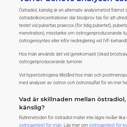
Östradiol, känslig är en alternativ analysmetod främst
östradiolkoncentrationer där blodprov tas för att utre
testet vid pubertas praecox (för tidig pubertet), pubert
menstration), misstanke om östrogenproducerande tum
östrogensyntes eller inför nedreglering vid IVF-behandl
Hos män används det vid gynekomasti (ökad bröstvä
östrogenproducerande tumörer.
Vid hyperöstrogena tillstånd hos män och postmenopa
med analyser av östron och östronsulfat för en mer 
Vad är skillnaden mellan östradiol
känslig?
Rutinmetoden för östradiol mäter inte lägre nivåer lik
östrogentest för män
. Läs mer om
östrogentest för kv