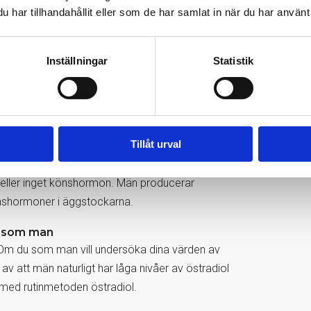
har tillhandahållit eller som de har samlat in när du har använt 
känslig?
kvinnor, utan spelar en roll i hela kroppen hos
dersöka lägre nivåer av östradiol i blodet.
Inställningar
Statistik
tinmetoden S-Östradiol kan vara postmenopaus hos
nde läkemedel eller utredning av hypogonadism
för män, eftersom män naturligt har lägre nivåer
Tillåt urval
 eller inget könshormon. Män producerar
önshormoner i äggstockarna.
g som man
Om du som man vill undersöka dina värden av
 av att män naturligt har låga nivåer av östradiol
t med rutinmetoden östradiol.