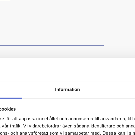
l, känslig
op-in. Provtagningen håller hög klinisk standard
Information
riet.
cookies
e för att anpassa innehållet och annonserna till användarna, tillh
vår trafik. Vi vidarebefordrar även sådana identifierare och anna
nnons- och analysföretag som vi samarbetar med. Dessa kan i sin