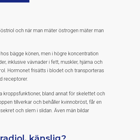
ch östriol och när man mäter östrogen mäter man
 hos bägge könen, men i högre koncentration
r, inklusive vävnader i fett, muskler, hjärna och
ol. Hormonet frisätts i blodet och transporteras
ed receptorer.
era kroppsfunktioner, bland annat för skelettet och
oppen tillverkar och behåller kvinnobröst, får en
 sekret och slem i slidan. Även män bildar
radiol, känslig?