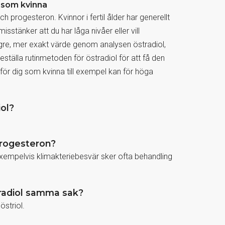
 som kvinna
progesteron. Kvinnor i fertil ålder har generellt
stänker att du har låga nivåer eller vill
lägre, mer exakt värde genom analysen östradiol,
 beställa rutinmetoden för östradiol för att få den
 för dig som kvinna till exempel kan för höga
iol?
progesteron?
exempelvis klimakteriebesvär sker ofta behandling
tradiol samma sak?
östriol.