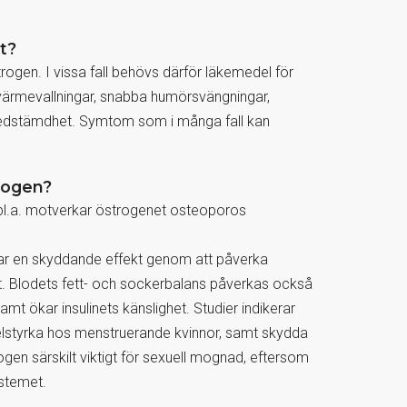
t?
ogen. I vissa fall behövs därför läkemedel för
r värmevallningar, snabba humörsvängningar,
nedstämdhet. Symtom som i många fall kan
rogen?
bl.a. motverkar östrogenet osteoporos
har en skyddande effekt genom att påverka
et. Blodets fett- och sockerbalans påverkas också
mt ökar insulinets känslighet. Studier indikerar
elstyrka hos menstruerande kvinnor, samt skydda
ogen särskilt viktigt för sexuell mognad, eftersom
ystemet.