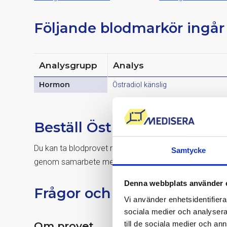
Följande blodmarkör ingår
Analysgrupp
Analys
Hormon
Östradiol känslig
Beställ Östrogen – östradio
Du kan ta blodprovet redan minuter efter beställning dr
Samtycke
genom samarbete med Karolinska Universitetslaborato
Denna webbplats använder 
Frågor och svar
Vi använder enhetsidentifierar
sociala medier och analysera 
till de sociala medier och a
Om provet