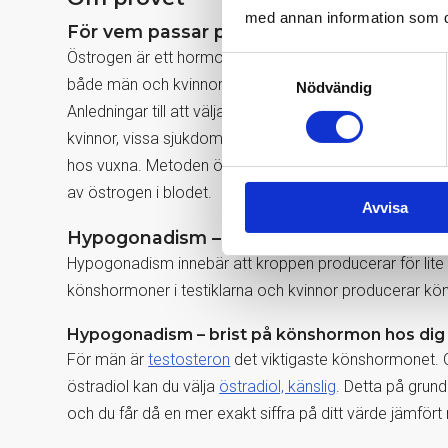
med annan information som du 
För vem passar provtagning av östradiol, 
Östrogen är ett hormon som inte enbart förknippas med 
Samtyckesval
både män och kvinnor. Testet passar för dig som vill un
Nödvändig
Anledningar till att välja denna metod istället för ru
kvinnor, vissa sjukdomar, vid intag av östradiolsänka
hos vuxna. Metoden östradiol, känslig rekommenderas 
av östrogen i blodet.
Avvisa
Hypogonadism – brist på könshormon
Hypogonadism innebär att kroppen producerar för lite
könshormoner i testiklarna och kvinnor producerar k
Hypogonadism – brist på könshormon hos di
För män är
testosteron
det viktigaste könshormonet. 
östradiol kan du välja
östradiol, känslig
. Detta på grund
och du får då en mer exakt siffra på ditt värde jämför