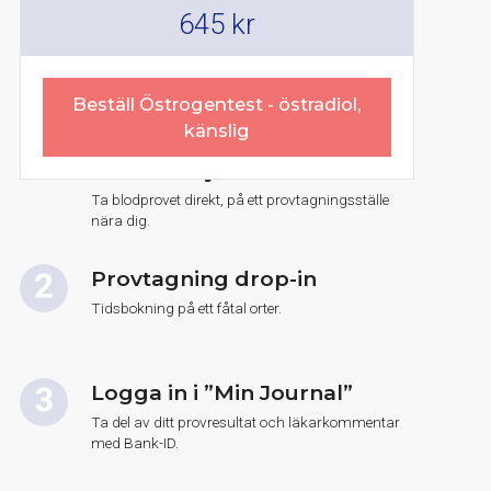
645
kr
Beställ Östrogentest - östradiol,
känslig
Beställ hälsokontroll eller
skräddarsy remissen
Ta blodprovet direkt, på ett provtagningsställe
nära dig.
Provtagning drop-in
Tidsbokning på ett fåtal orter.
Logga in i ”Min Journal”
Ta del av ditt provresultat och läkarkommentar
med Bank-ID.