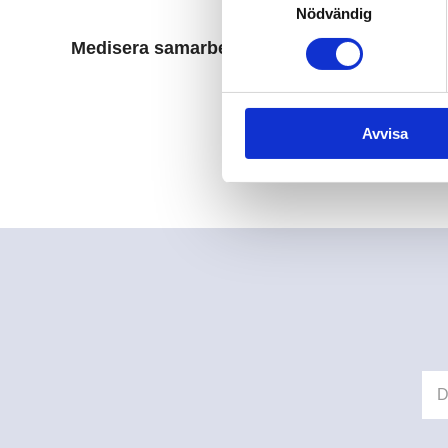
Nödvändig
Medisera är r
Medisera samarbetar bl.a. med Karolinska U
Avvisa