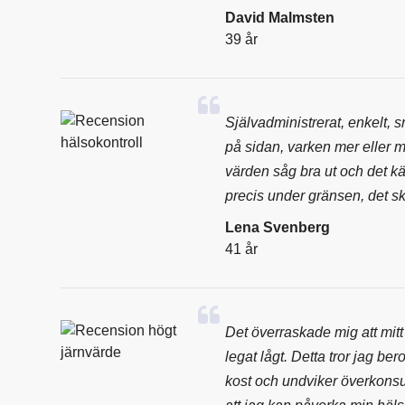
David Malmsten
39 år
Självadministrerat, enkelt, s
på sidan, varken mer eller min
värden såg bra ut och det k
precis under gränsen, det ska
Lena Svenberg
41 år
Det överraskade mig att mitt 
legat lågt. Detta tror jag ber
kost och undviker överkonsu