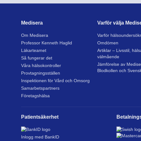
Medisera
Varför välja Medis
Om Medisera
Varför hälsoundersök
Professor Kenneth Haglid
Omdömen
Läkarteamet
Artiklar – Livsstil, häl
välmående
Så fungerar det
Jämförelse av Mediser
Våra hälsokontroller
Blodkollen och Svens
Provtagningsställen
Inspektionen för Vård och Omsorg
Samarbetspartners
Företagshälsa
Patientsäkerhet
Betalnings
Inlogg med BankID