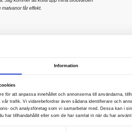
sa. Jag kommer att kolla upp mina blodvärden
 matvanor får effekt.
a och genomföra. Tydligt och lättbegripligt
lement till den vanliga vården. Ett enkelt sätt att
Information
cookies
e för att anpassa innehållet och annonserna till användarna, tillh
vår trafik. Vi vidarebefordrar även sådana identifierare och anna
nnons- och analysföretag som vi samarbetar med. Dessa kan i sin
har tillhandahållit eller som de har samlat in när du har använt 