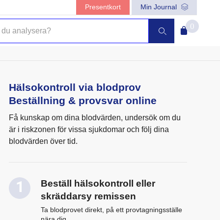
Presentkort
Min Journal
0
Hälsokontroll via blodprov
Beställning & provsvar online
Få kunskap om dina blodvärden, undersök om du
är i riskzonen för vissa sjukdomar och följ dina
blodvärden över tid.
Beställ hälsokontroll eller
skräddarsy remissen
Ta blodprovet direkt, på ett provtagningsställe
nära dig.