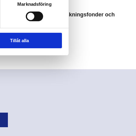
Marknadsföring
h Omsorg, IVO.
tar patientföreningar, forskningsfonder och
Tillåt alla