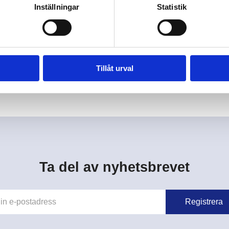
Inställningar
Statistik
egistrerad vårdgivare hos Inspektionen för Vård oc
niversitetslaboratoriet, SYNLAB och Unilabs och stöt
förbund.
Tillåt urval
Ta del av nyhetsbrevet