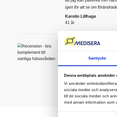
att jag kan påverka min häl
igen för att se om förändrade
Karolin Lillhage
41 år
Överraskande lätt att beställ
resultat och ett utmärkt komp
Samtycke
kolla sin hälsa.
Lennart Norberg
Denna webbplats använder 
50 år
Vi använder enhetsidentifierar
sociala medier och analysera 
till de sociala medier och a
med annan information som du 
Samtyckesval