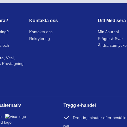
era?
Kontakta oss
Ditt Medisera
ning?
Kontakta oss
Min Journal
Rekrytering
Frågor & Svar
sa och
Ändra samtycke
a, Vital,
k Provtagning
alternativ
Trygg e-handel
Drop-in, minuter efter beställn