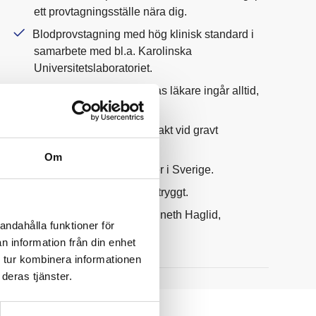
ett provtagningsställe nära dig.
Blodprovstagning med hög klinisk standard i
samarbete med bl.a. Karolinska
Universitetslaboratoriet.
Kommentar från Mediseras läkare ingår alltid,
provsvar inom 1-5 dagar.
Mediseras läkare tar kontakt vid gravt
avvikande provsvar.
Om
Störst utbud av blodprover i Sverige.
Patientsäkert, enkelt och tryggt.
Grundat av professor Kenneth Haglid,
andahålla funktioner för
publicerad i Nature.
n information från din enhet
 tur kombinera informationen
deras tjänster.