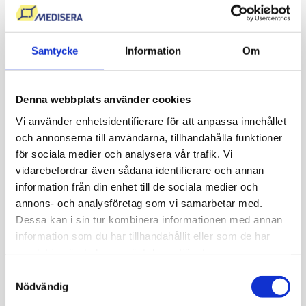
Muskelsvaghet.
Zink
Samtycke
Information
Om
Zink
är viktigt för immunförsvar, sårläkning, hud, hår och
flera hormonella funktioner. Zink är även viktigt för
Denna webbplats använder cookies
fertilitet, hormonproduktion samt normal smak- och
Vi använder enhetsidentifierare för att anpassa innehållet
luktfunktion.
och annonserna till användarna, tillhandahålla funktioner
för sociala medier och analysera vår trafik. Vi
Zinkbrist är ovanligt vid normal kost, men kan förekomma
vidarebefordrar även sådana identifierare och annan
vid ensidig kosthållning, mag-tarmsjukdom eller
information från din enhet till de sociala medier och
annons- och analysföretag som vi samarbetar med.
långvarig sjukdom.
Dessa kan i sin tur kombinera informationen med annan
Låga nivåer kan bland annat ge:
information som du har tillhandahållit eller som de har
samlat in när du har använt deras tjänster.
Nedsatt immunförsvar.
Samtyckesval
Nödvändig
Försämrad sårläkning.