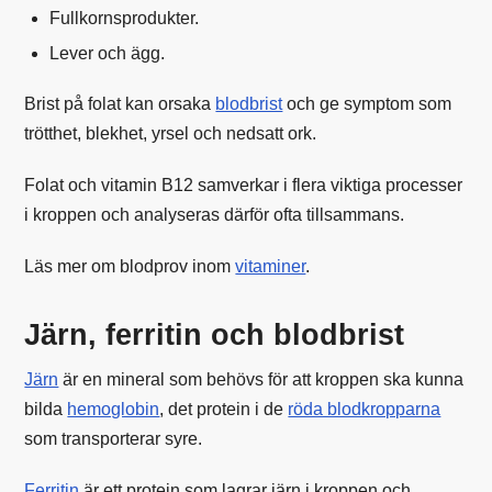
Fullkornsprodukter.
Lever och ägg.
Brist på folat kan orsaka
blodbrist
och ge symptom som
trötthet, blekhet, yrsel och nedsatt ork.
Folat och vitamin B12 samverkar i flera viktiga processer
i kroppen och analyseras därför ofta tillsammans.
Läs mer om blodprov inom
vitaminer
.
Järn, ferritin och blodbrist
Järn
är en mineral som behövs för att kroppen ska kunna
bilda
hemoglobin
, det protein i de
röda blodkropparna
som transporterar syre.
Ferritin
är ett protein som lagrar järn i kroppen och