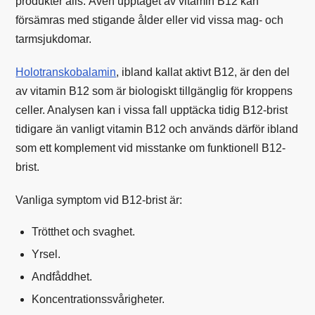
produkter alls. Även upptaget av vitamin B12 kan
försämras med stigande ålder eller vid vissa mag- och
tarmsjukdomar.
Holotranskobalamin
, ibland kallat aktivt B12, är den del
av vitamin B12 som är biologiskt tillgänglig för kroppens
celler. Analysen kan i vissa fall upptäcka tidig B12-brist
tidigare än vanligt vitamin B12 och används därför ibland
som ett komplement vid misstanke om funktionell B12-
brist.
Vanliga symptom vid B12-brist är:
Trötthet och svaghet.
Yrsel.
Andfåddhet.
Koncentrationssvårigheter.