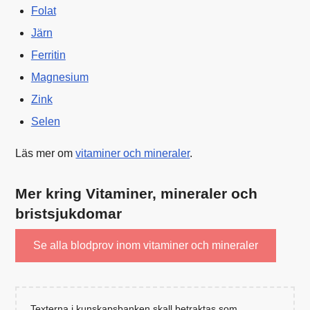
Folat
Järn
Ferritin
Magnesium
Zink
Selen
Läs mer om
vitaminer och mineraler
.
Mer kring Vitaminer, mineraler och
bristsjukdomar
Se alla blodprov inom vitaminer och mineraler
Texterna i kunskapsbanken skall betraktas som