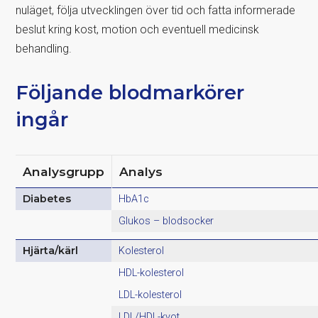
nuläget, följa utvecklingen över tid och fatta informerade
beslut kring kost, motion och eventuell medicinsk
behandling.
Följande blodmarkörer
ingår
Analysgrupp
Analys
Diabetes
HbA1c
Glukos – blodsocker
Hjärta/kärl
Kolesterol
HDL-kolesterol
LDL-kolesterol
LDL/HDL-kvot