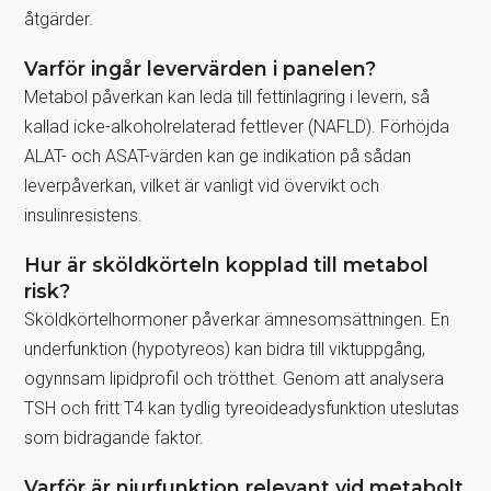
åtgärder.
Varför ingår levervärden i panelen?
Metabol påverkan kan leda till fettinlagring i levern, så
kallad icke-alkoholrelaterad fettlever (NAFLD). Förhöjda
ALAT- och ASAT-värden kan ge indikation på sådan
leverpåverkan, vilket är vanligt vid övervikt och
insulinresistens.
Hur är sköldkörteln kopplad till metabol
risk?
Sköldkörtelhormoner påverkar ämnesomsättningen. En
underfunktion (hypotyreos) kan bidra till viktuppgång,
ogynnsam lipidprofil och trötthet. Genom att analysera
TSH och fritt T4 kan tydlig tyreoideadysfunktion uteslutas
som bidragande faktor.
Varför är njurfunktion relevant vid metabolt