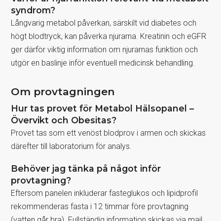
syndrom?
Långvarig metabol påverkan, särskilt vid diabetes och
högt blodtryck, kan påverka njurarna. Kreatinin och eGFR
ger därför viktig information om njurarnas funktion och
utgör en baslinje inför eventuell medicinsk behandling.
Om provtagningen
Hur tas provet för Metabol Hälsopanel –
Övervikt och Obesitas?
Provet tas som ett venöst blodprov i armen och skickas
därefter till laboratorium för analys.
Behöver jag tänka på något inför
provtagning?
Eftersom panelen inkluderar fasteglukos och lipidprofil
rekommenderas fasta i 12 timmar före provtagning
(vatten går bra). Fullständig information skickas via mail