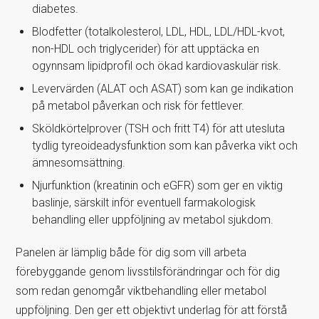
diabetes.
Blodfetter (totalkolesterol, LDL, HDL, LDL/HDL-kvot,
non-HDL och triglycerider) för att upptäcka en
ogynnsam lipidprofil och ökad kardiovaskulär risk.
Levervärden (ALAT och ASAT) som kan ge indikation
på metabol påverkan och risk för fettlever.
Sköldkörtelprover (TSH och fritt T4) för att utesluta
tydlig tyreoideadysfunktion som kan påverka vikt och
ämnesomsättning.
Njurfunktion (kreatinin och eGFR) som ger en viktig
baslinje, särskilt inför eventuell farmakologisk
behandling eller uppföljning av metabol sjukdom.
Panelen är lämplig både för dig som vill arbeta
förebyggande genom livsstilsförändringar och för dig
som redan genomgår viktbehandling eller metabol
uppföljning. Den ger ett objektivt underlag för att förstå