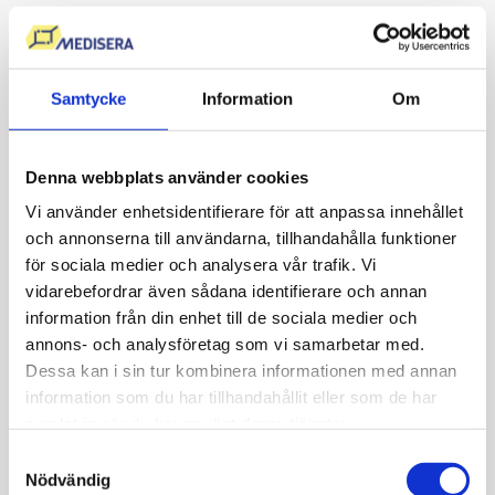
När kan provtagning ske?
Provtagning kan ske kort efter beställning, förutsatt att
valt provtagningsställe erbjuder drop-in eller att det finns
Samtycke
Information
Om
bokningsbara tider i de fall tidsbokning krävs. Remissen
är giltig i tre månader.
Denna webbplats använder cookies
Om resultatet
Vi använder enhetsidentifierare för att anpassa innehållet
och annonserna till användarna, tillhandahålla funktioner
Vad innebär normala värden?
för sociala medier och analysera vår trafik. Vi
Normala nivåer tyder på att kroppens metabola system
vidarebefordrar även sådana identifierare och annan
fungerar inom laboratoriernas referensintervall.
information från din enhet till de sociala medier och
annons- och analysföretag som vi samarbetar med.
Blodsocker (HbA1c och fasteglukos): Normala värden
Dessa kan i sin tur kombinera informationen med annan
indikerar en balanserad blodsockerreglering.
information som du har tillhandahållit eller som de har
Blodfetter: Normala nivåer av totalkolesterol, LDL,
samlat in när du har använt deras tjänster.
HDL, triglycerider, non-HDL samt en gynnsam LDL/HDL-
Samtyckesval
kvot talar för en balanserad lipidprofil och låg
Nödvändig
uppskattad kardiovaskulär risk.