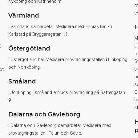
Nyköping och Katrineholm.
m
e
Värmland
H
I Värmland samarbetar Medisera med Encias klinik i
Karlstad på Bryggaregatan 11.
M
U
0
Östergötland
f
I Östergötland har Medisera provtagningsställen i Linköping
S
och Norrköping.
b
bt
o
Småland
s
G
I Jönköping i småland erbjuds provtagning på Batterigatan
h
9.
s
Dalarna och Gävleborg
H
I Dalarna och Gävleborg samarbetar Medisera med
p
provtagningställen i Falun och Gävle.