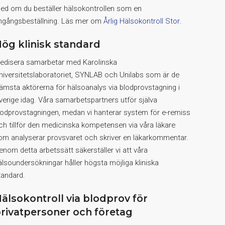
ed om du beställer hälsokontrollen som en
ngångsbeställning. Läs mer om
Årlig Hälsokontroll Stor
.
ög klinisk standard
edisera samarbetar med Karolinska
niversitetslaboratoriet, SYNLAB och Unilabs som är de
rämsta aktörerna för hälsoanalys via blodprovstagning i
verige idag. Våra samarbetspartners utför själva
lodprovstagningen, medan vi hanterar system för e-remiss
ch tillför den medicinska kompetensen via våra läkare
om analyserar provsvaret och skriver en läkarkommentar.
enom detta arbetssätt säkerställer vi att våra
älsoundersökningar håller högsta möjliga kliniska
tandard.
älsokontroll via blodprov för
rivatpersoner och företag