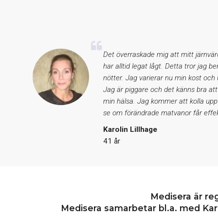
Det överraskade mig att mitt järnvär
har alltid legat lågt. Detta tror jag b
nötter. Jag varierar nu min kost och
Jag är piggare och det känns bra att
min hälsa. Jag kommer att kolla upp
se om förändrade matvanor får effek
Karolin Lillhage
41 år
Medisera är re
Medisera samarbetar bl.a. med Karo