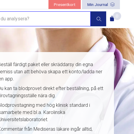
Presentkort
Min Journal
0
Beställ färdigt paket eller skräddarsy din egna
remiss utan att behöva skapa ett konto/ladda ner
en app.
u kan ta blodprovet direkt efter beställning, på ett
provtagningsställe nära dig.
Blodprovstagning med hög klinisk standard i
samarbete med bl.a. Karolinska
Universitetslaboratoriet.
Kommentar från Mediseras läkare ingår alltid,