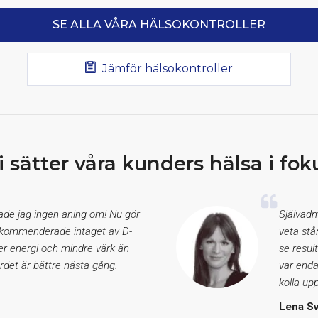
SE ALLA VÅRA HÄLSOKONTROLLER
Jämför hälsokontroller
i sätter våra kunders hälsa i fok
hade jag ingen aning om! Nu gör
Självadm
 rekommenderade intaget av D-
veta stå
er energi och mindre värk än
se resul
rdet är bättre nästa gång.
var enda
kolla upp
Lena S