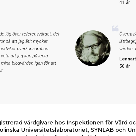
41 år
de låg över referensvärdet, det
Överrask
eror på att jag ätit mycket
lättbegr
 undviker överkonsumtion.
vården. E
 veta att jag kan påverka
Lennar
 mina blodvärden igen för att
50 år
t.
gistrerad vårdgivare hos Inspektionen för Vård o
linska Universitetslaboratoriet, SYNLAB och Uni