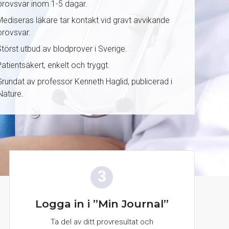
provsvar inom 1-5 dagar.
Mediseras läkare tar kontakt vid gravt avvikande
provsvar.
Störst utbud av blodprover i Sverige.
Patientsäkert, enkelt och tryggt.
Grundat av professor Kenneth Haglid, publicerad i
Nature.
Logga in i ”Min Journal”
Ta del av ditt provresultat och