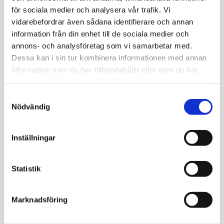
Vad kostar det?
för sociala medier och analysera vår trafik. Vi
vidarebefordrar även sådana identifierare och annan
Priserna varierar beroende på vilka prover du väljer, från
information från din enhet till de sociala medier och
cirka 150 kr till 4 500 kr.
annons- och analysföretag som vi samarbetar med.
Dessa kan i sin tur kombinera informationen med annan
Har mottagningen drop-in?
information som du har tillhandahållit eller som de har
samlat in när du har använt deras tjänster.
Nej, du behöver boka tid.
Samtyckesval
Nödvändig
Finns alla blodprover här?
De allra flesta tester på Medisera.se går att provta i
Inställningar
Lycksele, med undantag för vissa specialanalyser.
Statistik
Kan jag lämna prov på helgen?
Nej, provtagningen är öppen på vardagar under
Marknadsföring
bokningsbara tider.