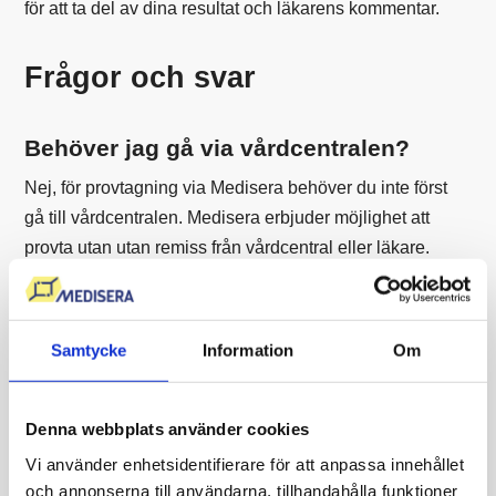
för att ta del av dina resultat och läkarens kommentar.
Frågor och svar
Behöver jag gå via vårdcentralen?
Nej, för provtagning via Medisera behöver du inte först
gå till vårdcentralen. Medisera erbjuder möjlighet att
provta utan utan remiss från vårdcentral eller läkare.
Kan jag provtas i Lycksele även om jag
bor någon annanstans?
Samtycke
Information
Om
Ja. Det enda du behöver är svenskt personnummer,
Bank-ID och legitimation. Välj Lycksele som
Denna webbplats använder cookies
provtagningsort i kassan så att remissen skickas rätt.
Vi använder enhetsidentifierare för att anpassa innehållet
och annonserna till användarna, tillhandahålla funktioner