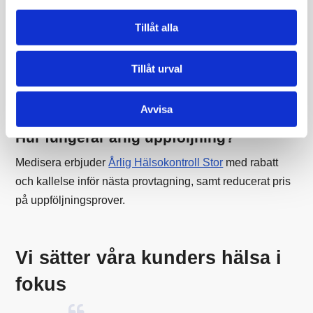
Erbjuder ni företagsprovtagning i
Tillåt alla
Lycksele?
Ja, vi kan hjälpa både företag och anställda med
Tillåt urval
skräddarsydda hälsokontroller. Kontakta oss för mer
information.
Avvisa
Hur fungerar årlig uppföljning?
Medisera erbjuder
Årlig Hälsokontroll Stor
med rabatt
och kallelse inför nästa provtagning, samt reducerat pris
på uppföljningsprover.
Vi sätter våra kunders hälsa i
fokus