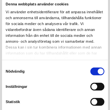
Beställ färdigt paket eller skräddarsy din egna
Denna webbplats använder cookies
remiss utan att behöva skapa ett konto/ladda ner en
Vi använder enhetsidentifierare för att anpassa innehållet
app.
och annonserna till användarna, tillhandahålla funktioner
Du kan ta blodprovet direkt efter beställning, på ett
för sociala medier och analysera vår trafik. Vi
provtagningsställe nära dig.
vidarebefordrar även sådana identifierare och annan
Blodprovstagning med hög klinisk standard i
information från din enhet till de sociala medier och
samarbete med bl.a. Karolinska
annons- och analysföretag som vi samarbetar med.
Universitetslaboratoriet.
Dessa kan i sin tur kombinera informationen med annan
information som du har tillhandahållit eller som de har
Kommentar från Mediseras läkare ingår alltid,
samlat in när du har använt deras tjänster.
provsvar inom 1-5 dagar.
Samtyckesval
Mediseras läkare tar kontakt vid gravt avvikande
Nödvändig
provsvar.
Störst utbud av blodprover i Sverige.
Inställningar
Patientsäkert, enkelt och tryggt.
Grundat av professor Kenneth Haglid, publicerad i
Statistik
Nature.