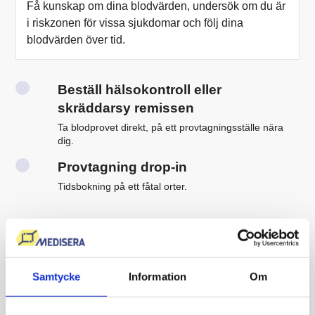
Få kunskap om dina blodvärden, undersök om du är
i riskzonen för vissa sjukdomar och följ dina
blodvärden över tid.
Beställ hälsokontroll eller
skräddarsy remissen
Ta blodprovet direkt, på ett provtagningsställe nära
dig.
Provtagning drop-in
Tidsbokning på ett fåtal orter.
Logga in i ”Min Journal”
Ta del av ditt provresultat och läkarkommentar med
Bank-ID.
Samtycke
Information
Om