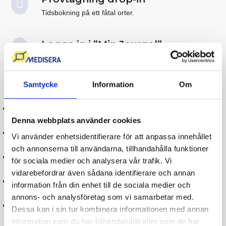
Tidsbokning på ett fåtal orter.
Logga in i ”Min Journal”
Ta del av ditt provresultat och läkarkommentar med
Bank-ID.
Samtycke
Information
Om
Beställ färdigt paket eller skräddarsy din egna
Denna webbplats använder cookies
remiss utan att behöva skapa ett konto/ladda ner en app.
Du kan ta blodprovet direkt efter beställning, på ett
Vi använder enhetsidentifierare för att anpassa innehållet
provtagningsställe nära dig.
och annonserna till användarna, tillhandahålla funktioner
Blodprovstagning med hög klinisk standard i samarbete
för sociala medier och analysera vår trafik. Vi
med bl.a. Karolinska Universitetslaboratoriet.
vidarebefordrar även sådana identifierare och annan
Kommentar från Mediseras läkare ingår alltid, provsvar
information från din enhet till de sociala medier och
inom 1-5 dagar.
annons- och analysföretag som vi samarbetar med.
Mediseras läkare tar kontakt vid gravt avvikande
Dessa kan i sin tur kombinera informationen med annan
provsvar.
information som du har tillhandahållit eller som de har