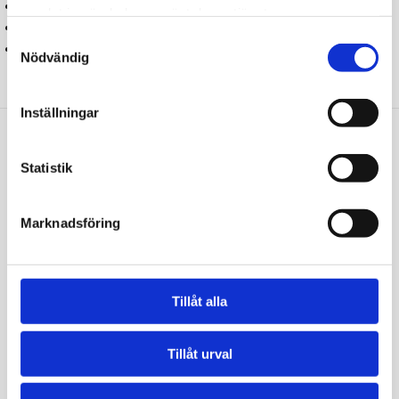
Störst utbud av blodprover i Sverige.
samlat in när du har använt deras tjänster.
Patientsäkert, enkelt och tryggt.
Samtyckesval
Grundat av professor Kenneth Haglid, publicerad i
Nödvändig
Nature.
Inställningar
Vi sätter våra kunders hälsa
Statistik
i fokus
Marknadsföring
Att mitt D-vitaminvärde var så lågt hade jag
ingen aning om! Nu gör jag vad jag kan för att
få i mig det rekommenderade intaget av D-
vitamin och jag känner att jag har mer energi
Tillåt alla
och mindre värk än tidigare. Ser fram emot att
se om värdet är bättre nästa gång.
Tillåt urval
David Malmsten
39 år