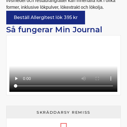
livsmedel och restaurangrätter kan innehålla lök i olika
former, inklusive lökpulver, lökextrakt och lökolja.
Beställ Allergitest lök
395
kr
Så fungerar Min Journal
SKRÄDDARSY REMISS