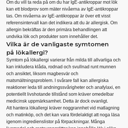
Om du vill ta reda på om du har IgE-antikroppar mot lök
kan ett blodprov som mäter nivåerna av IgE-antikroppar
tas. Om nivåerna av IgE-antikroppar är över ett visst
referensintervall kan det indikera att du är allergisk. Om
allergin bekräftas är den primära behandlingen att
undvika lök och produkter som innehåller det.
Vilka är de vanligaste symtomen
på lökallergi?
Symtom på lökallergi varierar från milda till allvarliga och
kan inkludera klåda, rodnad och svullnad runt munnen
och ansiktet, liksom magbesvär och
matsmältningsproblem. I svårare fall kan allergiska
reaktioner leda till andningssvårigheter och anafylaxi, en
potentiellt livshotande tillstånd som kräver omedelbar
medicinsk uppmärksamhet. Detta är dock ovanligt.
Att hantera lökallergi kräver noggrannhet vid matlagning
och matinköp, och det kan vara fördelaktigt att noga läsa
igenom ingredienslistor på förpackningar. Många