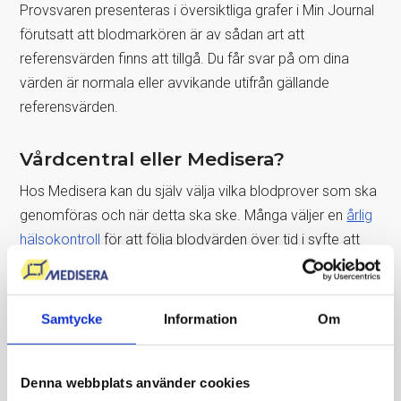
Provsvaren presenteras i översiktliga grafer i Min Journal
förutsatt att blodmarkören är av sådan art att
referensvärden finns att tillgå. Du får svar på om dina
värden är normala eller avvikande utifrån gällande
referensvärden.
Vårdcentral eller Medisera?
Hos Medisera kan du själv välja vilka blodprover som ska
genomföras och när detta ska ske. Många väljer en
årlig
hälsokontroll
för att följa blodvärden över tid i syfte att
tidigt upptäcka avvikande värden. Tjänsten vänder sig till
dig som vill få bättre kontroll på din hälsa. Proverna kan
alltså ses som förebyggande.
Samtycke
Information
Om
Hos en vårdcentral är det en läkare som avgör vilka
prover som ska genomföras utifrån ditt allmänna
Denna webbplats använder cookies