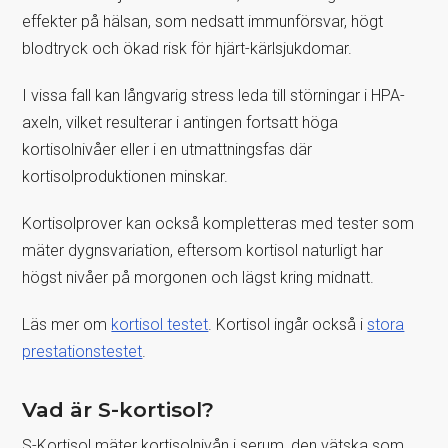
effekter på hälsan, som nedsatt immunförsvar, högt
blodtryck och ökad risk för hjärt-kärlsjukdomar.
I vissa fall kan långvarig stress leda till störningar i HPA-
axeln, vilket resulterar i antingen fortsatt höga
kortisolnivåer eller i en utmattningsfas där
kortisolproduktionen minskar.
Kortisolprover kan också kompletteras med tester som
mäter dygnsvariation, eftersom kortisol naturligt har
högst nivåer på morgonen och lägst kring midnatt.
Läs mer om
kortisol testet
. Kortisol ingår också i
stora
prestationstestet
.
Vad är S-kortisol?
S-Kortisol mäter kortisolnivån i serum, den vätska som