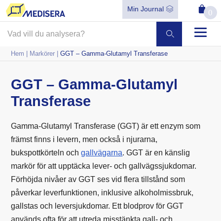
Min Journal
0
Hem
|
Markörer
|
GGT – Gamma-Glutamyl Transferase
GGT – Gamma-Glutamyl
Transferase
Gamma-Glutamyl Transferase (GGT) är ett enzym som
främst finns i levern, men också i njurarna,
bukspottkörteln och
gallvägarna
. GGT är en känslig
markör för att upptäcka lever- och gallvägssjukdomar.
Förhöjda nivåer av GGT ses vid flera tillstånd som
påverkar leverfunktionen, inklusive alkoholmissbruk,
gallstas och leversjukdomar. Ett blodprov för GGT
används ofta för att utreda misstänkta gall- och