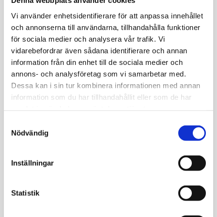
Denna webbplats använder cookies
Vanligtvis bedöms låga nivåer endast i kombination med
Vi använder enhetsidentifierare för att anpassa innehållet
andra levervärden och personens övergripande
och annonserna till användarna, tillhandahålla funktioner
hälsotillstånd, eftersom GGT främst används för att
för sociala medier och analysera vår trafik. Vi
upptäcka förhöjda nivåer som signalerar leverpåverkan
vidarebefordrar även sådana identifierare och annan
eller gallvägsproblem.
information från din enhet till de sociala medier och
annons- och analysföretag som vi samarbetar med.
Dessa kan i sin tur kombinera informationen med annan
information som du har tillhandahållit eller som de har
Tester som innehåller denna
samlat in när du har använt deras tjänster.
blodmarkör
Samtyckesval
Nödvändig
Inställningar
Hälsokontroll Plus
Statistik
Innehåller
54 st
blodmarkörer
Inkluderar uträkning av biologisk ålder