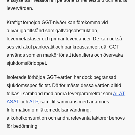
analyseras i relation till personens helhetsbild och andra
levervärden.
Kraftigt förhöjda GGT-nivåer kan förekomma vid
allvarliga tillstånd som gallvägsobstruktion,
levermetastaser och primär levercancer. De kan också
ses vid akut pankreatit och pankreascancer, där GGT
används som en markör för att identifiera och övervaka
sjukdomsförloppet.
Isolerade förhöjda GGT-värden har dock begränsad
sjukdomsspecificitet. Därför måste dessa värden alltid
tolkas i samband med andra leverparametrar som
ALAT
,
ASAT
och
ALP
, samt tillsammans med anamnes.
Information om läkemedelsanvändning,
alkoholkonsumtion och andra relevanta faktorer behövs
för bedömning.