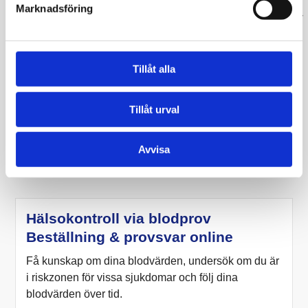
Marknadsföring
Omfattande kartläggning av dina värden
Fö
Läkarkommenterat provsvar i "Min Journal"
Läk
1990
kr
Tillåt alla
Tillåt urval
Beställ
Läs mer
om Hälsokontroll Plus med 
Avvisa
Hälsokontroll via blodprov
Beställning & provsvar online
Få kunskap om dina blodvärden, undersök om du är
i riskzonen för vissa sjukdomar och följ dina
blodvärden över tid.