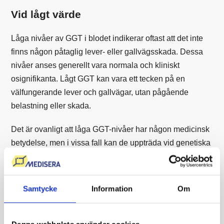
Vid lågt värde
Låga nivåer av GGT i blodet indikerar oftast att det inte
finns någon påtaglig lever- eller gallvägsskada. Dessa
nivåer anses generellt vara normala och kliniskt
osignifikanta. Lågt GGT kan vara ett tecken på en
välfungerande lever och gallvägar, utan pågående
belastning eller skada.
Det är ovanligt att låga GGT-nivåer har någon medicinsk
betydelse, men i vissa fall kan de uppträda vid genetiska
variationer eller som en följd av faktorer som påverkar
enzymproduktionen. Låga värden kan också ses i
samband med minskad leveraktivitet, exempelvis vid
Samtycke
Information
Om
behandling med vissa läkemedel som minskar leverns
enzymaktivitet.