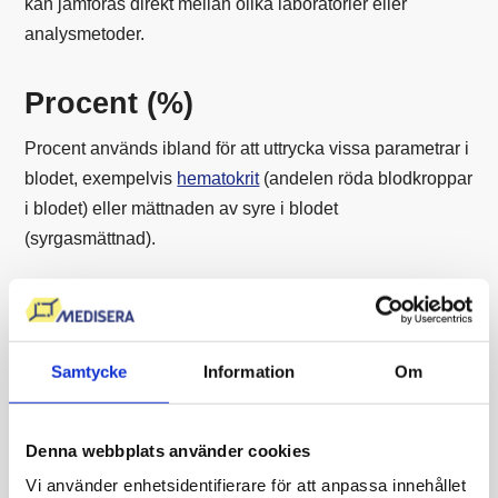
kan jämföras direkt mellan olika laboratorier eller
analysmetoder.
Procent (%)
Procent används ibland för att uttrycka vissa parametrar i
blodet, exempelvis
hematokrit
(andelen röda blodkroppar
i blodet) eller mättnaden av syre i blodet
(syrgasmättnad).
Andra enheter – mEq/L
Milliekvivalenter per liter (mEq/L) används för att mäta
Samtycke
Information
Om
elektrolyter och andra joner i blodet. En milliekvivalent är
en tusendel av en ekvivalent, och enheten tar hänsyn till
jonens laddning i förhållande till dess koncentration.
Denna webbplats använder cookies
Vi använder enhetsidentifierare för att anpassa innehållet