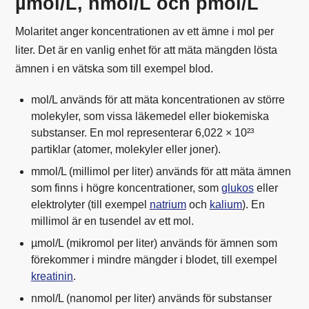
µmol/L, nmol/L och pmol/L
Molaritet anger koncentrationen av ett ämne i mol per
liter. Det är en vanlig enhet för att mäta mängden lösta
ämnen i en vätska som till exempel blod.
mol/L används för att mäta koncentrationen av större
molekyler, som vissa läkemedel eller biokemiska
substanser. En mol representerar 6,022 × 10²³
partiklar (atomer, molekyler eller joner).
mmol/L (millimol per liter) används för att mäta ämnen
som finns i högre koncentrationer, som
glukos
eller
elektrolyter (till exempel
natrium
och
kalium
). En
millimol är en tusendel av ett mol.
µmol/L (mikromol per liter) används för ämnen som
förekommer i mindre mängder i blodet, till exempel
kreatinin
.
nmol/L (nanomol per liter) används för substanser