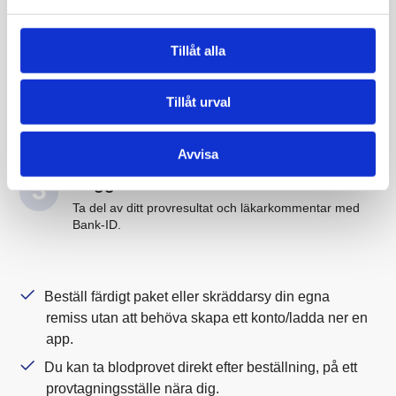
Beställ hälsokontroll eller
skräddarsy remissen
Tillåt alla
Ta blodprovet direkt, på ett provtagningsställe nära
dig.
Tillåt urval
Provtagning drop-in
Tidsbokning på ett fåtal orter.
Avvisa
Logga in i ”Min Journal”
Ta del av ditt provresultat och läkarkommentar med
Bank-ID.
Beställ färdigt paket eller skräddarsy din egna
remiss utan att behöva skapa ett konto/ladda ner en
app.
Du kan ta blodprovet direkt efter beställning, på ett
provtagningsställe nära dig.