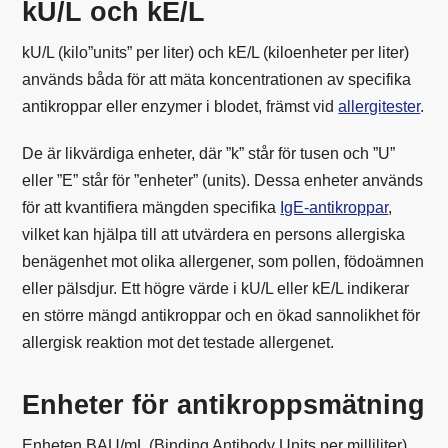
kU/L och kE/L
kU/L (kilo”units” per liter) och kE/L (kiloenheter per liter)
används båda för att mäta koncentrationen av specifika
antikroppar eller enzymer i blodet, främst vid
allergitester
.
De är likvärdiga enheter, där ”k” står för tusen och ”U”
eller ”E” står för ”enheter” (units). Dessa enheter används
för att kvantifiera mängden specifika
IgE-antikroppar
,
vilket kan hjälpa till att utvärdera en persons allergiska
benägenhet mot olika allergener, som pollen, födoämnen
eller pälsdjur. Ett högre värde i kU/L eller kE/L indikerar
en större mängd antikroppar och en ökad sannolikhet för
allergisk reaktion mot det testade allergenet.
Enheter för antikroppsmätning
Enheten BAU/mL (Binding Antibody Units per milliliter)