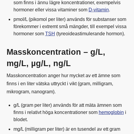
som finns i ännu lägre koncentrationer, exempelvis
hormoner eller vissa vitaminer som
D-vitamin
.
pmol/L (pikomol per liter) används för substanser som
förekommer i extremt små mängder, till exempel vissa
hormoner som
TSH
(tyreoideastimulerande hormon).
Masskoncentration – g/L,
mg/L, µg/L, ng/L
Masskoncentration anger hur mycket av ett ämne som
finns i en liter vätska uttryckt i vikt (gram, milligram,
mikrogram, nanogram).
g/L (gram per liter) används för att mäta ämnen som
finns i relativt höga koncentrationer som
hemoglobin
i
blodet.
mg/L (milligram per liter) är en tusendel av ett gram