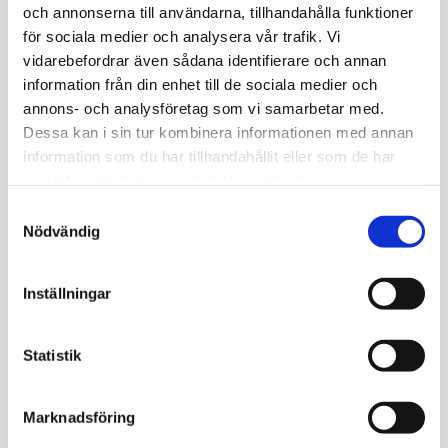
Se alla hälsokontroller
och annonserna till användarna, tillhandahålla funktioner
för sociala medier och analysera vår trafik. Vi
vidarebefordrar även sådana identifierare och annan
information från din enhet till de sociala medier och
Texterna i kunskapsbanken skall betraktas som
annons- och analysföretag som vi samarbetar med.
populärvetenskapliga och skall ej ses som vetenskapligt
Dessa kan i sin tur kombinera informationen med annan
säkerställda avseende råd eller rekommendationer.
information som du har tillhandahållit eller som de har
Medisera kan inte garantera att texterna baseras på den
samlat in när du har använt deras tjänster.
allra senaste forskningen.
Samtyckesval
Nödvändig
Hälsokontroll via blodprov
Inställningar
Beställning & provsvar online
Få kunskap om dina blodvärden, undersök om du är
Statistik
i riskzonen för vissa sjukdomar och följ dina
blodvärden över tid.
Marknadsföring