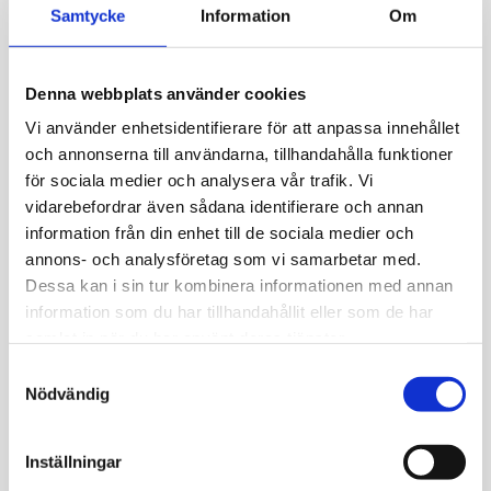
Samtycke
Information
Om
Bank-ID.
Denna webbplats använder cookies
Beställ färdigt paket eller skräddarsy din egna
Vi använder enhetsidentifierare för att anpassa innehållet
remiss utan att behöva skapa ett konto/ladda ner en
och annonserna till användarna, tillhandahålla funktioner
app.
för sociala medier och analysera vår trafik. Vi
Du kan ta blodprovet direkt efter beställning, på ett
vidarebefordrar även sådana identifierare och annan
provtagningsställe nära dig.
information från din enhet till de sociala medier och
Blodprovstagning med hög klinisk standard i
annons- och analysföretag som vi samarbetar med.
samarbete med bl.a. Karolinska
Dessa kan i sin tur kombinera informationen med annan
Universitetslaboratoriet.
information som du har tillhandahållit eller som de har
samlat in när du har använt deras tjänster.
Kommentar från Mediseras läkare ingår alltid,
provsvar inom 1-5 dagar.
Samtyckesval
Nödvändig
Mediseras läkare tar kontakt vid gravt avvikande
provsvar.
Inställningar
Störst utbud av blodprover i Sverige.