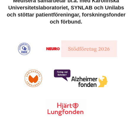
Medisera samarbetar bl.a. med Karolinska
Universitetslaboratoriet, SYNLAB och Unilabs
och stöttar patientföreningar, forskningsfonder
och förbund.