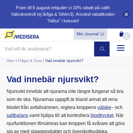
Fram till 6 augusti erbjuder vi
10%
rabatt på valfri
hälsokontroll (ej årliga & Sthlm3). Använd rabattkoden
"hälsa"
i kassan!
Min Journal
0
Hem
|
Frågor & Svar
|
Vad innebär njursvikt?
Vad innebär njursvikt?
Njursvikt innebär att njurarna inte längre fungerar så bra
som de ska. Njurarnas uppgift är bland annat att rena
blodet från avfallsämnen, reglera kroppens
vätske
– och
saltbalans
samt hjälpa till att kontrollera
blodtrycket
. När
njurfunktionen försämras kan kroppen få svårare att göra
sig av med slaggprodukter och överskottsvätska.