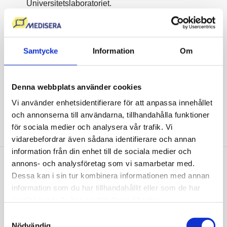
Universitetslaboratoriet.
Kommentar från Mediseras läkare ingår alltid,
provsvar inom 1-5 dagar.
Mediseras läkare tar kontakt vid gravt avvikande
Samtycke
Information
Om
provsvar.
Störst utbud av blodprover i Sverige.
Denna webbplats använder cookies
Patientsäkert, enkelt och tryggt.
Vi använder enhetsidentifierare för att anpassa innehållet
Grundat av professor Kenneth Haglid, publicerad i
och annonserna till användarna, tillhandahålla funktioner
Nature.
för sociala medier och analysera vår trafik. Vi
vidarebefordrar även sådana identifierare och annan
information från din enhet till de sociala medier och
annons- och analysföretag som vi samarbetar med.
Vi sätter våra kunders hälsa i
Dessa kan i sin tur kombinera informationen med annan
fokus
information som du har tillhandahållit eller som de har
samlat in när du har använt deras tjänster.
Samtyckesval
Att mitt D-vitaminvärde var så lågt hade jag
Nödvändig