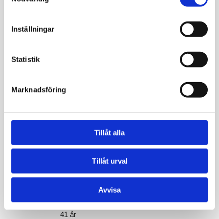
ingen aning om! Nu gör jag vad jag kan för att
få i mig det rekommenderade intaget av D-
vitamin och jag känner att jag har mer energi
Inställningar
och mindre värk än tidigare. Ser fram emot att
se om värdet är bättre nästa gång.
Statistik
David Malmsten
39 år
Marknadsföring
Självadministrerat, enkelt, snyggt och
trovärdigt. Allt man behöver veta står på
Tillåt alla
sidan, varken mer eller mindre. Det var otroligt
lätt att se resultaten, alla värden såg bra ut
Tillåt urval
och det kändes toppen. Det var endast ett
värde som låg precis under gränsen, det skall
jag kolla upp!
Avvisa
Lena Svenberg
41 år