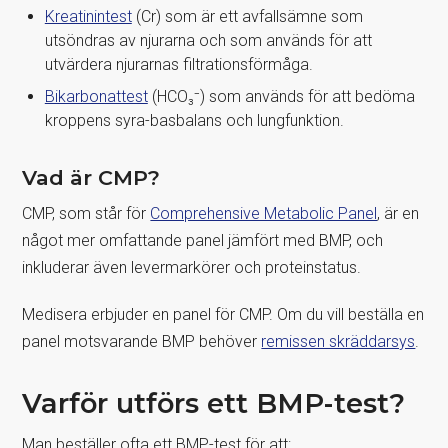
Kreatinintest
(Cr) som är ett avfallsämne som
utsöndras av njurarna och som används för att
utvärdera njurarnas filtrationsförmåga.
Bikarbonattest
(HCO₃⁻) som används för att bedöma
kroppens syra-basbalans och lungfunktion.
Vad är CMP?
CMP, som står för
Comprehensive Metabolic Panel
, är en
något mer omfattande panel jämfört med BMP, och
inkluderar även levermarkörer och proteinstatus.
Medisera erbjuder en panel för CMP. Om du vill beställa en
panel motsvarande BMP behöver
remissen skräddarsys
.
Varför utförs ett BMP-test?
Man beställer ofta ett BMP-test för att: