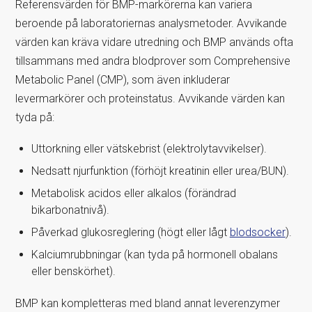
Referensvärden för BMP-markörerna kan variera
beroende på laboratoriernas analysmetoder. Avvikande
värden kan kräva vidare utredning och BMP används ofta
tillsammans med andra blodprover som Comprehensive
Metabolic Panel (CMP), som även inkluderar
levermarkörer och proteinstatus. Avvikande värden kan
tyda på:
Uttorkning eller vätskebrist (elektrolytavvikelser).
Nedsatt njurfunktion (förhöjt kreatinin eller urea/BUN).
Metabolisk acidos eller alkalos (förändrad
bikarbonatnivå).
Påverkad glukosreglering (högt eller lågt
blodsocker
).
Kalciumrubbningar (kan tyda på hormonell obalans
eller benskörhet).
BMP kan kompletteras med bland annat leverenzymer