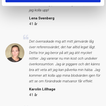
värde som låg precis under gränsen, det skall
jag kolla upp!
Lena Svenberg
41 år
Det överraskade mig att mitt järnvärde låg
över referensvärdet, det har alltid legat lågt.
Detta tror jag beror på att jag ätit mycket
nötter. Jag varierar nu min kost och undviker
överkonsumtion. Jag är piggare och det känns
bra att veta att jag kan påverka min hälsa. Jag
kommer att kolla upp mina blodvärden igen för
att se om förändrade matvanor får effekt.
Karolin Lillhage
41 år