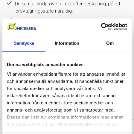
Du kan ta blodprovet direkt efter beställning, på ett
provtagningsställe nära dig.
Blodprovstagning med hög klinisk standard i
samarbete med bl.a. Karolinska
Universitetslaboratoriet.
Samtycke
Information
Om
Kommentar från Mediseras läkare ingår alltid,
provsvar inom 1-5 dagar.
Mediseras läkare tar kontakt vid gravt avvikande
Denna webbplats använder cookies
provsvar.
Vi använder enhetsidentifierare för att anpassa innehållet
Störst utbud av blodprover i Sverige.
och annonserna till användarna, tillhandahålla funktioner
Patientsäkert, enkelt och tryggt.
för sociala medier och analysera vår trafik. Vi
vidarebefordrar även sådana identifierare och annan
Grundat av professor Kenneth Haglid, publicerad i
information från din enhet till de sociala medier och
Nature.
annons- och analysföretag som vi samarbetar med.
Dessa kan i sin tur kombinera informationen med annan
information som du har tillhandahållit eller som de har
samlat in när du har använt deras tjänster.