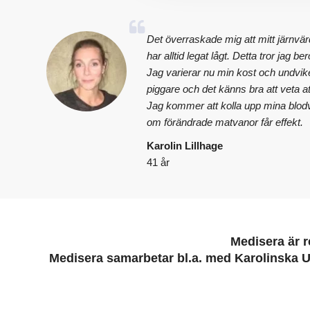
Det överraskade mig att mitt järnvär
har alltid legat lågt. Detta tror jag be
Jag varierar nu min kost och undvik
piggare och det känns bra att veta a
Jag kommer att kolla upp mina blodv
om förändrade matvanor får effekt.
Karolin Lillhage
41 år
Medisera är r
Medisera samarbetar bl.a. med Karolinska U