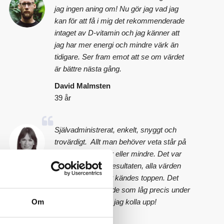
jag ingen aning om! Nu gör jag vad jag
kan för att få i mig det rekommenderade
intaget av D-vitamin och jag känner att
jag har mer energi och mindre värk än
tidigare. Ser fram emot att se om värdet
är bättre nästa gång.
David Malmsten
39 år
Självadministrerat, enkelt, snyggt och
trovärdigt. Allt man behöver veta står på
sidan, varken mer eller mindre. Det var
otroligt lätt att se resultaten, alla värden
såg bra ut och det kändes toppen. Det
var endast ett värde som låg precis under
Om
gränsen, det skall jag kolla upp!
Lena Svenberg