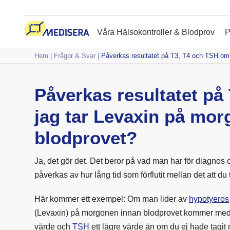
Våra Hälsokontroller & Blodprov
P
Hem
|
Frågor & Svar
|
Påverkas resultatet på T3, T4 och TSH om 
Påverkas resultatet på
jag tar Levaxin på mo
blodprovet?
Ja, det gör det. Det beror på vad man har för diagnos 
påverkas av hur lång tid som förflutit mellan det att d
Här kommer ett exempel: Om man lider av
hypotyeros
(Levaxin) på morgonen innan blodprovet kommer med
värde och
TSH
ett lägre värde än om du ej hade tagit