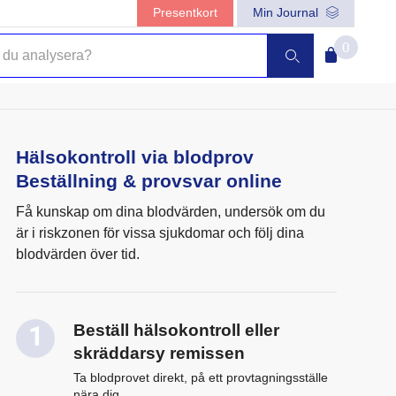
Presentkort
Min Journal
0
Hälsokontroll via blodprov
Beställning & provsvar online
Få kunskap om dina blodvärden, undersök om du
är i riskzonen för vissa sjukdomar och följ dina
blodvärden över tid.
Beställ hälsokontroll eller
skräddarsy remissen
Ta blodprovet direkt, på ett provtagningsställe
nära dig.