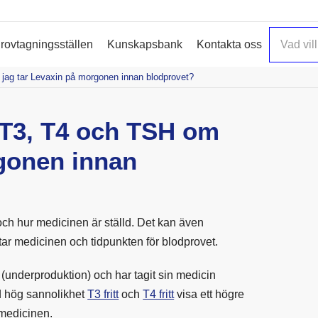
rovtagningsställen
Kunskapsbank
Kontakta oss
jag tar Levaxin på morgonen innan blodprovet?
 T3, T4 och TSH om
rgonen innan
och hur medicinen är ställd. Det kan även
u tar medicinen och tidpunkten för blodprovet.
(underproduktion) och har tagit sin medicin
 hög sannolikhet
T3 fritt
och
T4 fritt
visa ett högre
 medicinen.