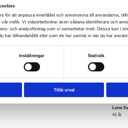
cookies
e för att anpassa innehållet och annonserna till användarna, tillh
vår trafik. Vi vidarebefordrar även sådana identifierare och anna
nnons- och analysföretag som vi samarbetar med. Dessa kan i sin
har tillhandahållit eller som de har samlat in när du har använt 
Vi sätter våra kunders hälsa i foku
Inställningar
Statistik
hade jag ingen aning om! Nu
Självadm
 det rekommenderade intaget av
veta står
r mer energi och mindre värk än
se resul
Tillåt urval
rdet är bättre nästa gång.
var enda
kolla up
Lena S
41 år