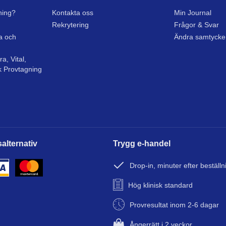
ning?
Kontakta oss
Min Journal
Rekrytering
Frågor & Svar
sa och
Ändra samtycke
a, Vital,
k Provtagning
alternativ
Trygg e-handel
Drop-in, minuter efter beställn
Hög klinisk standard
Provresultat inom 2-6 dagar
Ångerrätt i 2 veckor