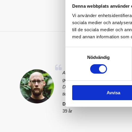
Denna webbplats använder 
Vi använder enhetsidentifierar
sociala medier och analysera 
till de sociala medier och a
med annan information som du 
Samtyckesval
Nödvändig
Att mitt D-vitaminvärde var så lågt 
gör jag vad jag kan för att få i mig
D-vitamin och jag känner att jag ha
Avvisa
tidigare. Ser fram emot att se om vä
David Malmsten
39 år