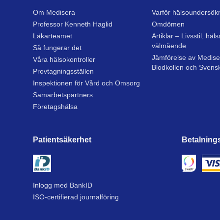
Om Medisera
Varför hälsoundersök
Professor Kenneth Haglid
Omdömen
Läkarteamet
Artiklar – Livsstil, häl
välmående
Så fungerar det
Jämförelse av Mediser
Våra hälsokontroller
Blodkollen och Svens
Provtagningsställen
Inspektionen för Vård och Omsorg
Samarbetspartners
Företagshälsa
Patientsäkerhet
Betalnings
Inlogg med BankID
ISO-certifierad journalföring