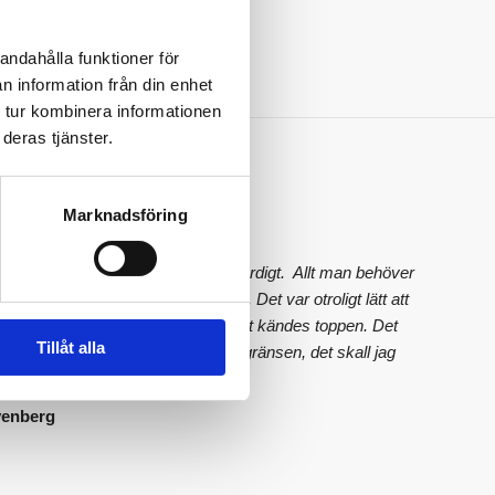
41 år
andahålla funktioner för
n information från din enhet
 tur kombinera informationen
deras tjänster.
s
Marknadsföring
inistrerat, enkelt, snyggt och trovärdigt. Allt man behöver
 på sidan, varken mer eller mindre. Det var otroligt lätt att
taten, alla värden såg bra ut och det kändes toppen. Det
Tillåt alla
st ett värde som låg precis under gränsen, det skall jag
p!
venberg