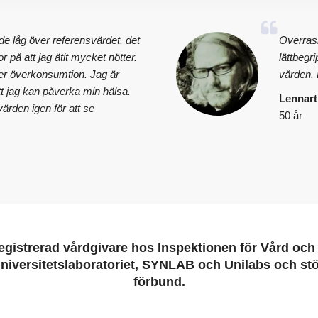
de låg över referensvärdet, det
Överrask
ror på att jag ätit mycket nötter.
lättbegr
er överkonsumtion. Jag är
vården. E
tt jag kan påverka min hälsa.
Lennart
ärden igen för att se
50 år
egistrerad vårdgivare hos Inspektionen för Vård oc
niversitetslaboratoriet, SYNLAB och Unilabs och stöt
förbund.