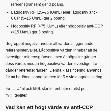
referensgränsen) ger 0 poäng.
Lågpositiv RF (25–75 IU/mL) eller lågpositiv anti-
CCP (5–15 U/mL) ger 2 poäng.
Högpositiv RF (>75 IU/mL) eller högpositiv anti-CCP
(>15 U/mL) ger 3 poäng.
Begreppet negativ innebär att värdena ligger under
referensintervallet. Lågpositiva värden innebär att de
överstiger referensgränsen, men är högst tre gånger
dess värde, medan högpositiva värden överstiger tre
gånger referensgränsen. Denna klassificering används
för att bedöma sannolikheten för RA vid diagnostisering.
E/mL,
U/ml
och
kE/L
står för enheter (units) per
milliliter/liter.
Vad kan ett högt värde av anti-CCP