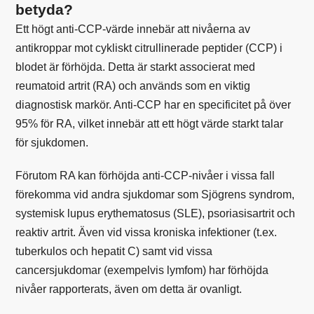
betyda?
Ett högt anti-CCP-värde innebär att nivåerna av
antikroppar mot cykliskt citrullinerade peptider (CCP) i
blodet är förhöjda. Detta är starkt associerat med
reumatoid artrit (RA) och används som en viktig
diagnostisk markör. Anti-CCP har en specificitet på över
95% för RA, vilket innebär att ett högt värde starkt talar
för sjukdomen.
Förutom RA kan förhöjda anti-CCP-nivåer i vissa fall
förekomma vid andra sjukdomar som Sjögrens syndrom,
systemisk lupus erythematosus (SLE), psoriasisartrit och
reaktiv artrit. Även vid vissa kroniska infektioner (t.ex.
tuberkulos och hepatit C) samt vid vissa
cancersjukdomar (exempelvis lymfom) har förhöjda
nivåer rapporterats, även om detta är ovanligt.