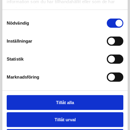
information som du har tillhandahållit eller som de har
Cirka 20 till 40% av RA-patienter kan ha negativa anti-
samlat in när du har använt deras tjänster.
CCP-värden, särskilt i tidiga stadier av sjukdomen.
Samtyckesval
Diagnosen baseras därför på en helhetsbedömning av
Nödvändig
symtom, kliniska fynd och andra laboratorieprover,
såsom RF och inflammationsmarkörer (SR och CRP).
Inställningar
Hos friska individer är ett lågt anti-CCP-värde normalt
och indikerar frånvaro av antikroppar kopplade till RA.
Statistik
Om en person har ledinflammation, men negativa anti-
CCP-värden kan det tyda på en annan typ av artrit som
Marknadsföring
osteoartrit, psoriasisartrit eller reaktiv artrit.
Tester som innehåller denna
Tillåt alla
blodmarkör
Tillåt urval