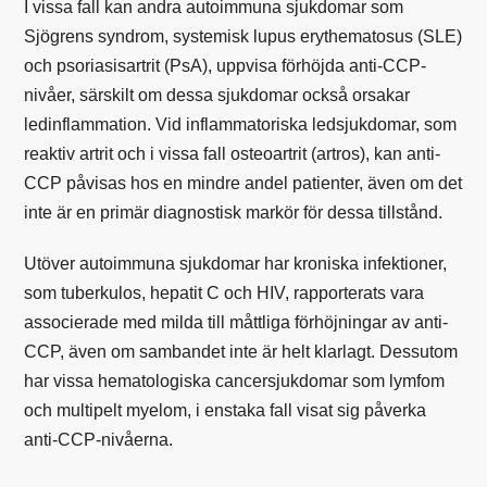
I vissa fall kan andra autoimmuna sjukdomar som
Sjögrens syndrom, systemisk lupus erythematosus (SLE)
och psoriasisartrit (PsA), uppvisa förhöjda anti-CCP-
nivåer, särskilt om dessa sjukdomar också orsakar
ledinflammation. Vid inflammatoriska ledsjukdomar, som
reaktiv artrit och i vissa fall osteoartrit (artros), kan anti-
CCP påvisas hos en mindre andel patienter, även om det
inte är en primär diagnostisk markör för dessa tillstånd.
Utöver autoimmuna sjukdomar har kroniska infektioner,
som tuberkulos, hepatit C och
HIV
, rapporterats vara
associerade med milda till måttliga förhöjningar av anti-
CCP, även om sambandet inte är helt klarlagt. Dessutom
har vissa hematologiska cancersjukdomar som lymfom
och multipelt myelom, i enstaka fall visat sig påverka
anti-CCP-nivåerna.