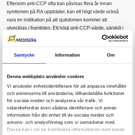
Eftersom anti-CCP ofta kan påvisas flera år innan
symtomen på RA uppträder, kan ett högt värde också
vara en indikation på att sjukdomen kommer att
utvecklas i framtiden. Ett högt anti-CCP-värde, särskilt i
kombination med reumatoid faktor (RF), ökar
sannolikheten för en mer aggressiv sjukdomsform och
framtida leddestruktion.
Samtycke
Information
Om
Vad kan ett lågt värde av anti-CCP
betyda?
Denna webbplats använder cookies
Ett lågt eller negativt anti-CCP-värde innebär att nivån av
Vi använder enhetsidentifierare för att anpassa innehållet
antikroppar mot cykliskt citrullinerade peptider (CCP)
och annonserna till användarna, tillhandahålla funktioner
ligger under referensgränsen. Detta betyder dock inte att
för sociala medier och analysera vår trafik. Vi
vidarebefordrar även sådana identifierare och annan
reumatoid artrit (RA) kan uteslutas helt, eftersom vissa
information från din enhet till de sociala medier och
patienter har seronegativ RA, vilket innebär att de saknar
annons- och analysföretag som vi samarbetar med.
både anti-CCP och reumatoid faktor (RF).
Dessa kan i sin tur kombinera informationen med annan