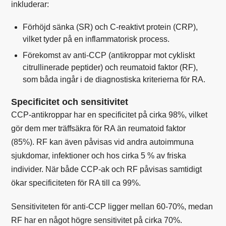
inkluderar:
Förhöjd
sänka
(SR) och
C-reaktivt protein
(CRP),
vilket tyder på en inflammatorisk process.
Förekomst av anti-CCP (antikroppar mot cykliskt
citrullinerade peptider) och
reumatoid faktor
(RF),
som båda ingår i de diagnostiska kriterierna för RA.
Specificitet och sensitivitet
CCP-antikroppar har en specificitet på cirka 98%, vilket
gör dem mer träffsäkra för RA än reumatoid faktor
(85%). RF kan även påvisas vid andra autoimmuna
sjukdomar, infektioner och hos cirka 5 % av friska
individer. När både CCP-ak och RF påvisas samtidigt
ökar specificiteten för RA till ca 99%.
Sensitiviteten för anti-CCP ligger mellan 60-70%, medan
RF har en något högre sensitivitet på cirka 70%.