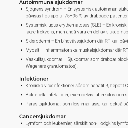
Autoimmuna sjukdomar
Sjögrens syndrom – En systemisk autoimmun sjukdo
påvisas hos upp till 75–95 % av drabbade patienter
Systemisk lupus erythematosus (SLE) – En kronis
lägre frekvens, men ändå vara en del av sjukdomsb
Sklerodermi – En bindvävssjukdom där RF kan påvis
Myosit – Inflammatoriska muskelsjukdomar där RF i
Vaskulitsjukdomar – Sjukdomar som drabbar blodkä
Wegeners granulomatos).
Infektioner
Kroniska virusinfektioner såsom hepatit B, hepatit
Bakteriella infektioner, exempelvis tuberkulos och syfil
Parasitsjukdomar, som leishmaniasis, kan också på
Cancersjukdomar
Lymfom och leukemier, särskilt non-Hodgkins lymf