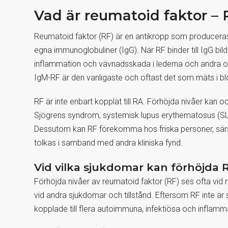
Vad är reumatoid faktor – 
Reumatoid faktor (RF) är en antikropp som producera
egna immunoglobuliner (IgG). När RF binder till IgG bi
inflammation och vävnadsskada i lederna och andra or
IgM-RF är den vanligaste och oftast det som mäts i bl
RF är inte enbart kopplat till RA. Förhöjda nivåer ka
Sjögrens syndrom, systemisk lupus erythematosus (SLE
Dessutom kan RF förekomma hos friska personer, särskil
tolkas i samband med andra kliniska fynd.
Vid vilka sjukdomar kan förhöjda
Förhöjda nivåer av reumatoid faktor (RF) ses ofta vid
vid andra sjukdomar och tillstånd. Eftersom RF inte är
kopplade till flera autoimmuna, infektiösa och infla