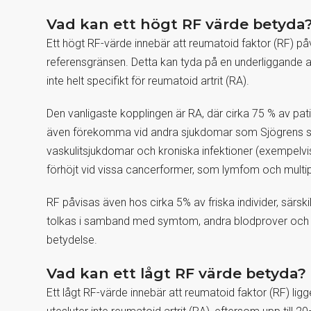
Vad kan ett högt RF värde betyda
Ett högt RF-värde innebär att reumatoid faktor (RF) påv
referensgränsen. Detta kan tyda på en underliggande 
inte helt specifikt för reumatoid artrit (RA).
Den vanligaste kopplingen är RA, där cirka 75 % av pa
även förekomma vid andra sjukdomar som Sjögrens sy
vaskulitsjukdomar och kroniska infektioner (exempelvi
förhöjt vid vissa cancerformer, som lymfom och multi
RF påvisas även hos cirka 5% av friska individer, särsk
tolkas i samband med symtom, andra blodprover och sj
betydelse.
Vad kan ett lågt RF värde betyda?
Ett lågt RF-värde innebär att reumatoid faktor (RF) lig