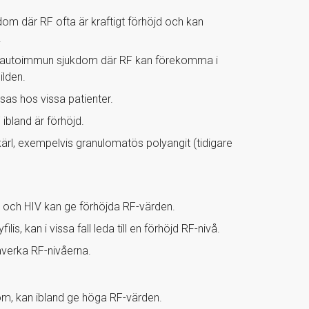
m där RF ofta är kraftigt förhöjd och kan
.
k autoimmun sjukdom där RF kan förekomma i
ilden.
as hos vissa patienter.
bland är förhöjd.
rl, exempelvis granulomatös polyangit (tidigare
 C och HIV kan ge förhöjda RF-värden.
is, kan i vissa fall leda till en förhöjd RF-nivå.
verka RF-nivåerna.
om, kan ibland ge höga RF-värden.