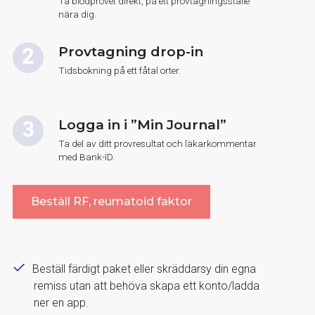
Ta blodprovet direkt, på ett provtagningsställe
nära dig.
Provtagning drop-in
Tidsbokning på ett fåtal orter.
Logga in i ”Min Journal”
Ta del av ditt provresultat och läkarkommentar
med Bank-ID.
Beställ RF, reumatoid faktor
Beställ färdigt paket eller skräddarsy din egna
remiss utan att behöva skapa ett konto/ladda
ner en app.