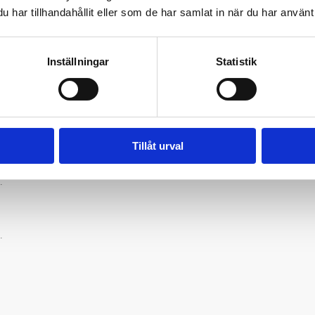
har tillhandahållit eller som de har samlat in när du har använt 
m ett enskilt
RF prov
.
Inställningar
Statistik
ter nivån av reumatoid faktor (RF) i serum, den
at och blodkropparna har avlägsnats. Eftersom
enna analys för att undersöka förekomsten av RF-
eller andra autoimmuna och inflammatoriska
Tillåt urval
.
.