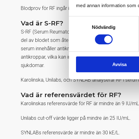
med annan information som du 
Blodprov för RF ingår i
ledvärkstestet
samt beställs so
Samtyckesval
Vad är S-RF?
Nödvändig
S-RF (Serum Reumatoid Faktor) är ett blodprov som mä
del av blodet som återstår efter att det har koaguler
serum innehåller antikroppar, inklusive RF, används d
antikroppar, vilka kan indikera reumatoid artrit (RA) 
Avvisa
sjukdomar.
Karolinska, Unilabs, och SYNLAB analyserar RF i serum
Vad är referensvärdet för RF?
Karolinskas
referensvärde för RF är mindre än 9 IU/mL
Unilabs
cut-off värde ligger på mindre än 25 IU/mL.
SYNLABs
referensvärde är mindre än 30 kE/L.