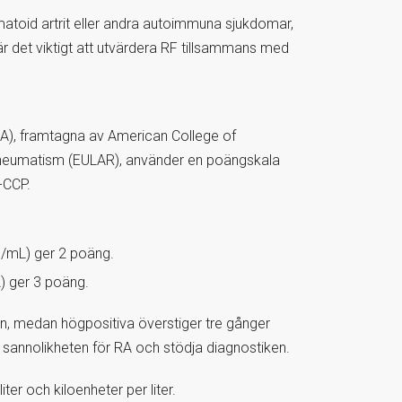
umatoid artrit eller andra autoimmuna sjukdomar,
 är det viktigt att utvärdera RF tillsammans med
(RA), framtagna av American College of
heumatism (EULAR), använder en poängskala
-CCP.
U/mL) ger 2 poäng.
) ger 3 poäng.
n, medan högpositiva överstiger tre gånger
annolikheten för RA och stödja diagnostiken.
liter och kiloenheter per liter.