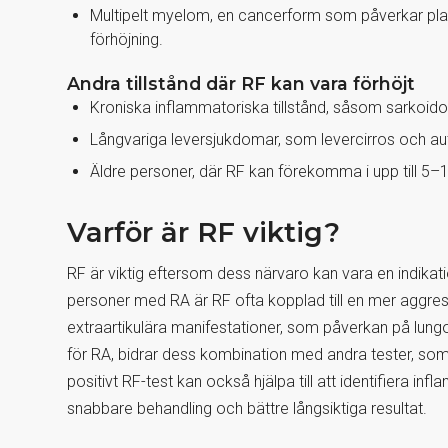
Multipelt myelom, en cancerform som påverkar pl
förhöjning.
Andra tillstånd där RF kan vara förhöjt
Kroniska inflammatoriska tillstånd, såsom sarkoido
Långvariga leversjukdomar, som levercirros och au
Äldre personer, där RF kan förekomma i upp till 5–10
Varför är RF viktig?
RF är viktig eftersom dess närvaro kan vara en indika
personer med RA är RF ofta kopplad till en mer aggres
extraartikulära manifestationer, som påverkan på lungor
för RA, bidrar dess kombination med andra tester, som an
positivt RF-test kan också hjälpa till att identifiera inf
snabbare behandling och bättre långsiktiga resultat.