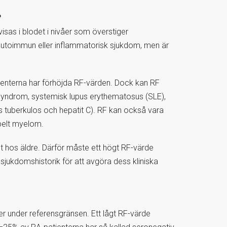
?
isas i blodet i nivåer som överstiger
autoimmun eller inflammatorisk sjukdom, men är
tienterna har förhöjda RF-värden. Dock kan RF
ndrom, systemisk lupus erythematosus (SLE),
s tuberkulos och hepatit C). RF kan också vara
pelt myelom.
ilt hos äldre. Därför måste ett högt RF-värde
ukdomshistorik för att avgöra dess kliniska
ger under referensgränsen. Ett lågt RF-värde