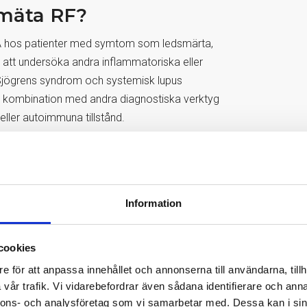
t mäta RF?
v RA hos patienter med symtom som ledsmärta,
 att undersöka andra inflammatoriska eller
Sjögrens syndrom och systemisk lupus
 i kombination med andra diagnostiska verktyg
 eller autoimmuna tillstånd.
mens svårighetsgrad och prognos, då höga RF-
om. Samtidigt kan ett negativt RF-test inte helt
te har förhöjda RF-nivåer, så kallad seronegativ
Information
or. RF-nivåerna kan öka med åldern, och vissa
cookies
artrit är vanligare hos kvinnor, vilket kan påverka
e för att anpassa innehållet och annonserna till användarna, tillh
ersjukdomar, kan också ge upphov till förhöjda RF-
vår trafik. Vi vidarebefordrar även sådana identifierare och anna
nnons- och analysföretag som vi samarbetar med. Dessa kan i sin