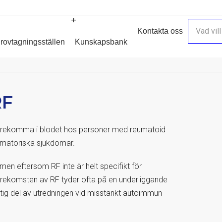
Kontakta oss
rovtagningsställen
Kunskapsbank
RF
förekomma i blodet hos personer med reumatoid
ammatoriska sjukdomar.
men eftersom RF inte är helt specifikt för
Förekomsten av RF tyder ofta på en underliggande
iktig del av utredningen vid misstänkt autoimmun