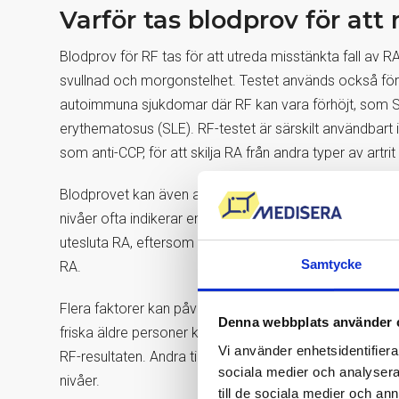
Varför tas blodprov för at
Blodprov för RF tas för att utreda misstänkta fall a
svullnad och morgonstelhet. Testet används också för
autoimmuna sjukdomar där RF kan vara förhöjt, som 
erythematosus (SLE). RF-testet är särskilt användbart
som anti-CCP, för att skilja RA från andra typer av artrit
Blodprovet kan även användas för att bedöma sjukdo
nivåer ofta indikerar en mer aktiv eller aggressiv sjukd
utesluta RA, eftersom vissa patienter med sjukdomen in
Samtycke
RA.
Flera faktorer kan påverka nivåerna av reumatoid fakt
Denna webbplats använder 
friska äldre personer kan ha förhöjda nivåer. Reumatoid 
Vi använder enhetsidentifierar
RF-resultaten. Andra tillstånd, som infektioner och lev
sociala medier och analysera 
nivåer.
till de sociala medier och a