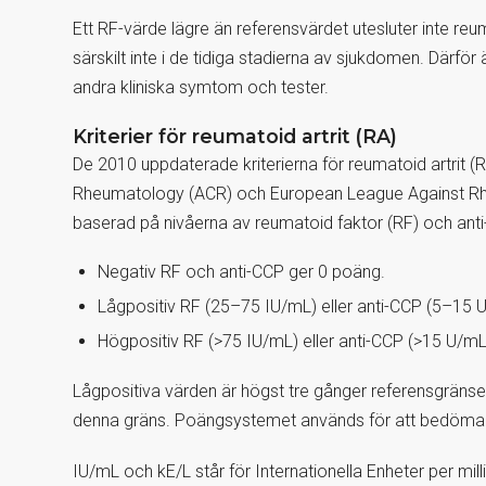
Ett RF-värde lägre än referensvärdet utesluter inte re
särskilt inte i de tidiga stadierna av sjukdomen. Därför
andra kliniska symtom och tester.
Kriterier för reumatoid artrit (RA)
De 2010 uppdaterade kriterierna för reumatoid artrit 
Rheumatology (ACR) och European League Against R
baserad på nivåerna av reumatoid faktor (RF) och anti
Negativ RF och anti-CCP ger 0 poäng.
Lågpositiv RF (25–75 IU/mL) eller anti-CCP (5–15 
Högpositiv RF (>75 IU/mL) eller anti-CCP (>15 U/mL
Lågpositiva värden är högst tre gånger referensgränse
denna gräns. Poängsystemet används för att bedöma s
IU/mL
och
kE/L
står för Internationella Enheter per milli