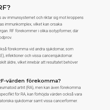
RF?
s av immunsystemet och riktar sig mot kroppens
ldas immunkomplex, vilket kan orsaka
gan. RF förekommer i olika isotypformer, där
odprov.
n också förekomma vid andra sjukdomar, som
), infektioner och vissa cancersjukdomar.
t äldre, vilket innebär att resultatet behöver
 RF-värden förekomma?
 reumatoid artrit (RA), men kan även förekomma
 specifikt för RA, kan förhöjda värden också vara
mmatoriska sjukdomar samt vissa cancerformer.