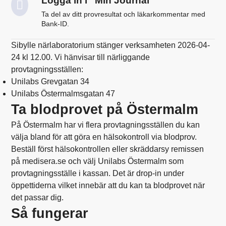
Logga in i ”Min Journal”
Ta del av ditt provresultat och läkarkommentar med
Bank-ID.
Sibylle närlaboratorium stänger verksamheten 2026-04-
24 kl 12.00. Vi hänvisar till närliggande
provtagningsställen:
Unilabs Grevgatan 34
Unilabs Östermalmsgatan 47
Ta blodprovet på Östermalm
På Östermalm har vi flera provtagningsställen du kan
välja bland för att göra en hälsokontroll via blodprov.
Beställ först
hälsokontrollen
eller
skräddarsy remissen
på medisera.se och välj Unilabs Östermalm som
provtagningsställe i kassan. Det är drop-in under
öppettiderna vilket innebär att du kan ta blodprovet när
det passar dig.
Så fungerar