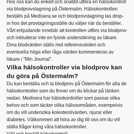
Hos oss kan du enkelt och snabbt utföra en hälsokontroll
via blodprovstagning på Östermalm. Hälsokontrollen
beställs på Medisera.se och blodprovstagning tas drop-
in hos det provtagningsställe du väljer när du beställer.
Vårt erbjudande innebär att kontrollen utförs via blodprov
och inkluderar inte en fysisk undersökning av läkare.
Dina blodvärden ställs mot referensvärden och
eventuella höga eller låga värden kommenteras av
läkare i ”Min Journal”.
Vilka hälsokontroller via blodprov kan
du göra på Östermalm?
Du kan beställa och ta blodprov på Östermalm för alla de
hälsokontroller som du finner om du klickar på länken
nedan. Medisera har hälsokontroller som passar olika
behov och som täcker olika hälsoområden, exempelvis
om du vill undersöka kolesterolvärden, njurar eller
diabetes. Välkommen att höra av dig till oss om du vill
ställa frågor kring våra hälsokontroller.
Välj och beställ hälsokontroll