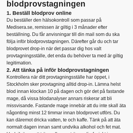
blodprovstagningen
1. Beställ blodprov online
Du beställer den hälsokontroll som passar på
Medisera.se, remissen är giltig i 3 månader efter
beställning. Du får anvisningar till din mail som du ska
följa inför blodprovstagningen. Därefter går du och tar
blodprovet drop-in när det passar dig hos valt
provtagningsställe, det enda du behöver ta med är giltig
legitimation.
2. Att tänka på inför blodprovstagningen
Kontrollera när ditt provtagningsställe har öppet, i
Stockholm sker provtagning alltid drop-in. Lämna helst
blod innan klockan 10 på dagen och gör det på fastande
mage, då vissa blodanalyser annars riskerar att bli
missvisande. Fastande mage innebär att du inte skall äta
någonting minst 12 timmar innan blodprovet utförs. Du
kan däremot dricka vatten, te och kaffe. Tänk på att äta
normalt dagen innan samt undvika alkohol och fet mat.