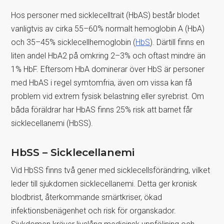
Hos personer med sicklecelltrait (HbAS) består blodet
vanligtvis av cirka 55–60% normalt hemoglobin A (HbA)
och 35–45% sicklecellhemoglobin (
HbS
). Därtill finns en
liten andel HbA2 på omkring 2–3% och oftast mindre än
1% HbF. Eftersom HbA dominerar över HbS är personer
med HbAS i regel symtomfria, även om vissa kan få
problem vid extrem fysisk belastning eller syrebrist. Om
båda föräldrar har HbAS finns 25% risk att barnet får
sicklecellanemi (HbSS).
HbSS – Sicklecellanemi
Vid HbSS finns två gener med sicklecellsförändring, vilket
leder till sjukdomen sicklecellanemi. Detta ger kronisk
blodbrist, återkommande smärtkriser, ökad
infektionsbenägenhet och risk för organskador.