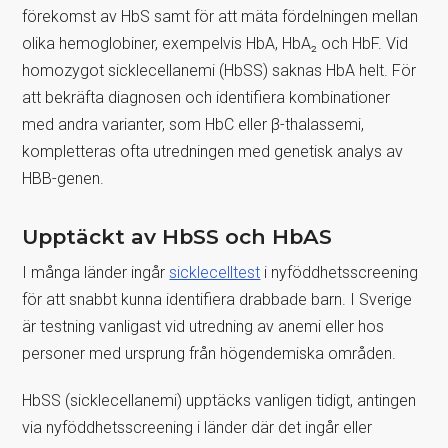
förekomst av HbS samt för att mäta fördelningen mellan
olika hemoglobiner, exempelvis HbA, HbA₂ och HbF. Vid
homozygot sicklecellanemi (HbSS) saknas HbA helt. För
att bekräfta diagnosen och identifiera kombinationer
med andra varianter, som HbC eller β-thalassemi,
kompletteras ofta utredningen med genetisk analys av
HBB-genen.
Upptäckt av HbSS och HbAS
I många länder ingår
sicklecelltest
i nyföddhetsscreening
för att snabbt kunna identifiera drabbade barn. I Sverige
är testning vanligast vid utredning av anemi eller hos
personer med ursprung från högendemiska områden.
HbSS (sicklecellanemi) upptäcks vanligen tidigt, antingen
via nyföddhetsscreening i länder där det ingår eller