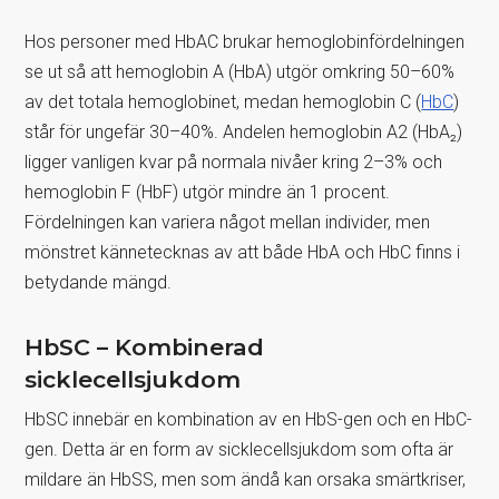
Hos personer med HbAC brukar hemoglobinfördelningen
se ut så att hemoglobin A (HbA) utgör omkring 50–60%
av det totala hemoglobinet, medan hemoglobin C (
HbC
)
står för ungefär 30–40%. Andelen hemoglobin A2 (HbA₂)
ligger vanligen kvar på normala nivåer kring 2–3% och
hemoglobin F (HbF) utgör mindre än 1 procent.
Fördelningen kan variera något mellan individer, men
mönstret kännetecknas av att både HbA och HbC finns i
betydande mängd.
HbSC – Kombinerad
sicklecellsjukdom
HbSC innebär en kombination av en HbS-gen och en HbC-
gen. Detta är en form av sicklecellsjukdom som ofta är
mildare än HbSS, men som ändå kan orsaka smärtkriser,