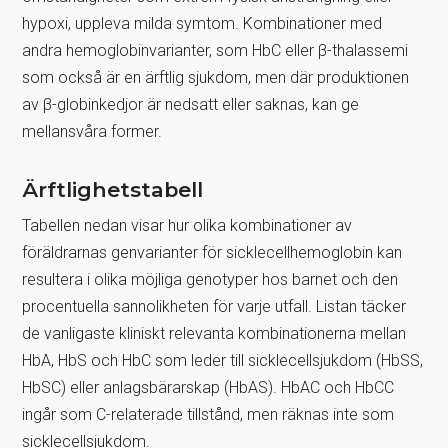
hypoxi, uppleva milda symtom. Kombinationer med
andra hemoglobinvarianter, som HbC eller β-thalassemi
som också är en ärftlig sjukdom, men där produktionen
av β-globinkedjor är nedsatt eller saknas, kan ge
mellansvåra former.
Ärftlighetstabell
Tabellen nedan visar hur olika kombinationer av
föräldrarnas genvarianter för sicklecellhemoglobin kan
resultera i olika möjliga genotyper hos barnet och den
procentuella sannolikheten för varje utfall. Listan täcker
de vanligaste kliniskt relevanta kombinationerna mellan
HbA, HbS och HbC som leder till sicklecellsjukdom (HbSS,
HbSC) eller anlagsbärarskap (HbAS). HbAC och HbCC
ingår som C-relaterade tillstånd, men räknas inte som
sicklecellsjukdom.