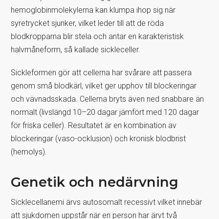
hemoglobinmolekylerna kan klumpa ihop sig när
syretrycket sjunker, vilket leder till att de röda
blodkropparna blir stela och antar en karakteristisk
halvmåneform, så kallade sickleceller.
Sickleformen gör att cellerna har svårare att passera
genom små blodkärl, vilket ger upphov till blockeringar
och vävnadsskada. Cellerna bryts även ned snabbare än
normalt (livslängd 10–20 dagar jämfört med 120 dagar
för friska celler). Resultatet är en kombination av
blockeringar (vaso-ocklusion) och kronisk blodbrist
(hemolys).
Genetik och nedärvning
Sicklecellanemi ärvs autosomalt recessivt vilket innebär
att sjukdomen uppstår när en person har ärvt två