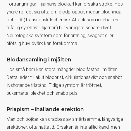
Förträngningar i hjärnans blodkärl kan orsaka stroke. Hos
yngre rör det sig ofta om blodproppar, medan blödningar
och TIA (Transitorisk Ischemisk Attack som innebär en
tillfällig syrebrist i hjärnan) blir vanligare senare i livet.
Neurologiska symtom som förlamning, svaghet eller
plötslig huvudvärk kan förekomma.
Blodansamling i mjälten
Hos små barn kan stora mängder blod fastna i mjälten.
Detta leder till akut blodbrist, cirkulationssvikt och snabbt
livshotande tillstånd. Tidiga symtom är trötthet,
buksmärta, blekhet och snabb puls.
Priapism – ihållande erektion
Män och pojkar kan drabbas av smärtsamma, långvariga
erektioner, ofta nattetid. Orsaken är inte alltid känd, men