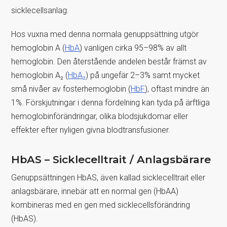
sicklecellsanlag.
Hos vuxna med denna normala genuppsättning utgör
hemoglobin A (
HbA
) vanligen cirka 95–98% av allt
hemoglobin. Den återstående andelen består främst av
hemoglobin A₂ (
HbA₂
) på ungefär 2–3% samt mycket
små nivåer av fosterhemoglobin (
HbF
), oftast mindre än
1%. Förskjutningar i denna fördelning kan tyda på ärftliga
hemoglobinförändringar, olika blodsjukdomar eller
effekter efter nyligen givna blodtransfusioner.
HbAS – Sicklecelltrait / Anlagsbärare
Genuppsättningen HbAS, även kallad sicklecelltrait eller
anlagsbärare, innebär att en normal gen (HbAA)
kombineras med en gen med sicklecellsförändring
(HbAS).