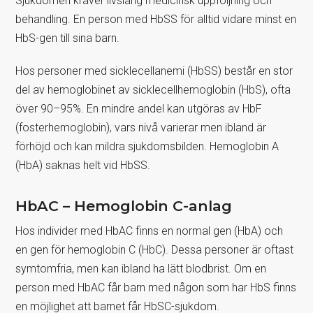
Sjukdomen kräver livslång medicinsk uppföljning och
behandling. En person med HbSS för alltid vidare minst en
HbS-gen till sina barn.
Hos personer med sicklecellanemi (HbSS) består en stor
del av hemoglobinet av sicklecellhemoglobin (HbS), ofta
över 90–95%. En mindre andel kan utgöras av HbF
(fosterhemoglobin), vars nivå varierar men ibland är
förhöjd och kan mildra sjukdomsbilden. Hemoglobin A
(HbA) saknas helt vid HbSS.
HbAC – Hemoglobin C-anlag
Hos individer med HbAC finns en normal gen (HbA) och
en gen för hemoglobin C (HbC). Dessa personer är oftast
symtomfria, men kan ibland ha lätt blodbrist. Om en
person med HbAC får barn med någon som har HbS finns
en möjlighet att barnet får HbSC-sjukdom.