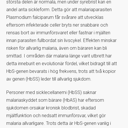
största delen är normala, men under syrebrist kan en
andel anta sickleform. Detta gör att malaria­parasiten
Plasmodium falciparum får svårare att utvecklas
eftersom infekterade celler bryts ner snabbare och
rensas bort av immunförsvaret eller fastnar i mjälten
innan parasiten fullbordat sin livscykel. Effekten minskar
risken för allvarlig malaria, även om bäraren kan bli
smittad. I områden där malaria länge varit utbrett har
detta inneburit en evolutionär fördel, vilket bidragit till att
HbS-genen bevarats i hög frekvens, trots att två kopior
av genen (HbSS) leder till allvarlig sjukdom.
Personer med sicklecellanemi (HbSS) saknar
malariaskyddet som bärare (HbAS) har eftersom
sjukdomen orsakar kronisk blodbrist, skadad
mjältfunktion och nedsatt immunförsvar, vilket gör
malaria allvarligare. Trots detta är HbS-genen vanlig i