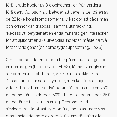
förändrade kopior av β-globingenen, en från vardera
föräldern. ”Autosomalt” betyder att genen sitter på en av
de 22 icke-könskromosomerna, vilket gör att både män
och kvinnor kan drabbas i samma utsträckning.
”Recessivt” betyder att en enda muterad gen inte räcker
för att sjukdomen ska utvecklas, individen måste ha två
förändrade gener (en homozygot uppsättning, HbSS).
Om en person däremot bara bär på en muterad gen och
en normal gen (heterozygot, HbAS), får hen vanligtvis inte
sjukdomen utan blir bärare, vilket kallas sicklecelltrait.
Dessa bärare har sällan symtom, men kan föra anlaget
vidare till sina barn. När två bärare får barn är risken 25%
att barnet får sjukdomen, 50% att det blir bärare, och 25%
att det är helt friskt utan anlag. Personer med
sicklecelltrait är oftast symtomfria, men kan under vissa
omständigheter som extrem fysisk ansträngning eller