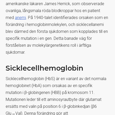
amerikanske läkaren James Herrick, som observerade
ovanliga, långsmala röda blodkroppar hos en patient
med
anemi
. På 1940-talet identifierades orsaken som en
förändring i hemoglobinmolekylen, och sicklecellanemi
blev därmed den första sjukdomen som kopplades till en
specifik mutation i en gen. Detta banade väg för
förståelsen av molekylärgenetikens roll i ärftliga
sjukdomar.
Sicklecellhemoglobin
Sicklecellhemoglobin (HbS) är en variant av det normala
hemoglobinet (HbA) som orsakas av en specifik
mutation i β-globingenen (HBB) på kromosom 11.
Mutationen leder till ett aminosyrautbyte där glutamat
ersätts med valin på position 6 i β-globinkedjan (β6
Glu→Val). Denna förändring gör att