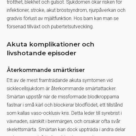
trötthet, blekhet och gulsot. Sjukdomen ökar risken för
infektioner, stroke, akut bröstsyndrom, njurpåverkan och
gradvis förlust av mjältfunktion. Hos barn kan man se
försenad tillväxt och pubertetsutveckling.
Akuta komplikationer och
livshotande episoder
Återkommande smärtkriser
Ett av de mest framträdande akuta symtomen vid
sicklecellsjukdom är återkommande smärtattacker.
Smärtan uppstår när de missformade blodkropparna
fastnar i små kärl och blockerar blodflödet, ett tillstånd
som kallas vaso-ocklusiv kris. Detta leder till syrebrist i
vävnaden, särskilt i benmärgen, och orsakar ofta svår
skelettsmärta. Smärtan kan dock uppträda i andra delar