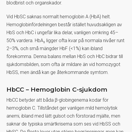
blodbrist och organskador.
Vid HbSC saknas normalt hemoglobin A (HbA) helt.
Hemoglobinfördelningen består istället huvudsakligen av
HbS och HbC i ungefär lika delar, vanligen omkring 45–
50% vardera. HbA₂ ligger ofta kvar på normala nivåer runt
2–3%, och små mängder HbF (<1%) kan ibland
förekomma. Denna balans mellan HbS och HbC bidrar till
sjukdomsbilden, som ofta är mildare än vid homozygot
HbSS, men ändå kan ge återkommande symtom.
HbCC – Hemoglobin C-sjukdom
HbCC betyder att båda β-globingenerna kodar för
hemoglobin C. Tillståndet ger vanligen mild hemolytisk
anemi, ibland med lätt gulsot och förstorad mjälte, men
saknar de typiska smärtkriserna som ses vid HbSS och
HbSC. De flesta lever utan större begränsningar, men kan