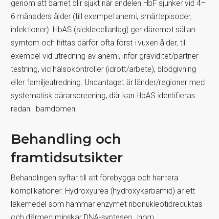
genom att barnet blir sjukt när andelen HbF sjunker vid 4–
6 månaders ålder (till exempel anemi, smärtepisoder,
infektioner). HbAS (sicklecellanlag) ger däremot sällan
symtom och hittas därför ofta först i vuxen ålder, till
exempel vid utredning av anemi, inför graviditet/partner­
testning, vid hälsokontroller (idrott/arbete), blodgivning
eller familjeutredning. Undantaget är länder/regioner med
systematisk bärarscreening, där kan HbAS identifieras
redan i barndomen.
Behandling och
framtidsutsikter
Behandlingen syftar till att förebygga och hantera
komplikationer. Hydroxyurea (hydroxykarbamid) är ett
läkemedel som hämmar enzymet ribonukleotidreduktas
och därmed minskar DNA-syntesen. Inom