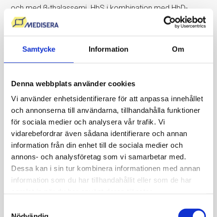
och med β-thalassemi. HbS i kombination med HbD-
Punjab, HbE eller HbO-Arab kan ge HbSD, HbSE respektive
HbSO, och HbS tillsammans med β-thalassemi ger S/β-
thal, där sjukdomsbilden oftast är mer uttalad vid β⁰ än
Samtycke
Information
Om
vid β⁺.
Denna webbplats använder cookies
HbSD – Sickle-Hemoglobin D-sjukdom
Vi använder enhetsidentifierare för att anpassa innehållet
HbSD innebär att en HbS-gen kombineras med en HbD-
och annonserna till användarna, tillhandahålla funktioner
gen, oftast varianten HbD-Punjab. Sjukdomsbilden liknar i
för sociala medier och analysera vår trafik. Vi
många fall sicklecellanemi, med smärtkriser och risk för
vidarebefordrar även sådana identifierare och annan
komplikationer, även om den kan vara något mildare.
information från din enhet till de sociala medier och
Tillståndet är vanligare i delar av Indien, Pakistan och
annons- och analysföretag som vi samarbetar med.
Dessa kan i sin tur kombinera informationen med annan
Medelhavsområdet.
information som du har tillhandahållit eller som de har
samlat in när du har använt deras tjänster.
HbSE – Sickle-Hemoglobin E-sjukdom
Samtyckesval
HbSE är en kombination av en HbS-gen och en HbE-gen.
Nödvändig