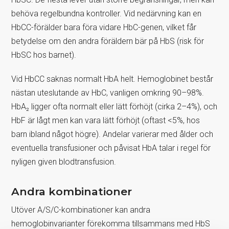
behöva regelbundna kontroller. Vid nedärvning kan en
HbCC-förälder bara föra vidare HbC-genen, vilket får
betydelse om den andra föräldern bär på HbS (risk för
HbSC hos barnet).
Vid HbCC saknas normalt HbA helt. Hemoglobinet består
nästan uteslutande av HbC, vanligen omkring 90–98%.
HbA₂ ligger ofta normalt eller lätt förhöjt (cirka 2–4%), och
HbF är lågt men kan vara lätt förhöjt (oftast <5%, hos
barn ibland något högre). Andelar varierar med ålder och
eventuella transfusioner och påvisat HbA talar i regel för
nyligen given blodtransfusion.
Andra kombinationer
Utöver A/S/C-kombinationer kan andra
hemoglobinvarianter förekomma tillsammans med HbS