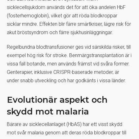
sicklecellsjukdom används det för att öka andelen HbF
(fosterhemoglobin), vilket gör att röda blodkroppar
sicklar mindre. Effekten blir färre smärtkriser, lägre risk för
akut bröstsyndrom och färre sjukhusinläggningar.
Regelbundna blodtransfusioner ges vid särskilda risker, till
exempel hög risk för stroke. Benmärgstransplantation är i
vissa fall botande, men används främst vid svåra former.
Genterapier, inklusive CRISPR-baserade metoder, är
under snabb utveckling och har godkänts i vissa länder.
Evolutionär aspekt och
skydd mot malaria
Bärare av sicklecellanlaget (HbAS) har ett visst skydd
mot svår malaria genom att deras röda blodkroppar till