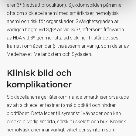
eller β⁺ (nedsatt produktion). Sjukdomsbilden påminner
ofta om sicklecellanemi med smärtkriser, hemolytisk
anemi och risk för organskador. Svårighetsgraden är
vanligen högre vid S/β⁰ än vid S/β⁺, eftersom frånvaron
av HbA vid β⁰ ger mer uttalad sickling. Tillståndet ses
främst i områden där β-thalassemi är vanlig, som delar av
Medelhavet, Mellanöstern och Sydasien.
Klinisk bild och
komplikationer
Sicklecellanemi ger återkommande smärtkriser orsakade
av att sickleceller fastnar i små blodkärl och hindrar
blodflödet. Detta leder till syrebrist i vävnader och kan
orsaka allvarlig smärta, särskilt i skelett och buk. Kronisk
hemolytisk anemi är vanligt, vilket ger symtom som