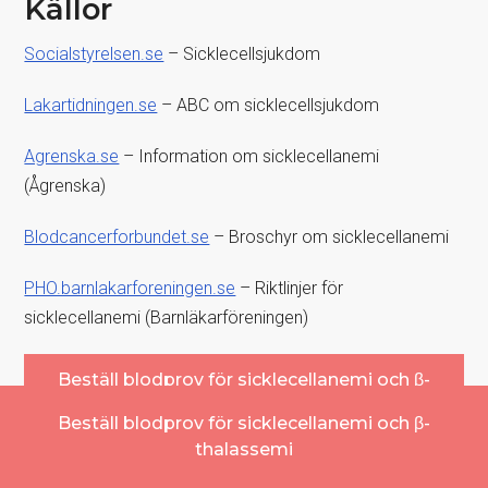
Källor
Socialstyrelsen.se
– Sicklecellsjukdom
Lakartidningen.se
– ABC om sicklecellsjukdom
Agrenska.se
– Information om sicklecellanemi
(Ågrenska)
Blodcancerforbundet.se
– Broschyr om sicklecellanemi
PHO.barnlakarforeningen.se
– Riktlinjer för
sicklecellanemi (Barnläkarföreningen)
Beställ blodprov för sicklecellanemi och β-
thalassemi
Beställ blodprov för sicklecellanemi och β-
thalassemi