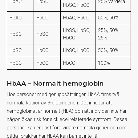
HbAC
HbSC
25% vardera
HbSC, HbCC
HbAC
HbCC
HbAC, HbCC
50%, 50%
HbSS, HbSC,
25%, 50%,
HbSC
HbSC
HbCC
25%
HbSC
HbCC
HbSC, HbCC
50%, 50%
HbCC
HbCC
HbCC
100%
HbAA – Normalt hemoglobin
Hos personer med genuppsättningen HbAA finns två
normala kopior av β-globingenen. Det innebär att
hemoglobinet är normalt (HbA) och att individen inte har
någon ökad risk för sicklecellrelaterade symtom. Dessa
personer kan endast föra vidare normala gener och om
båda föräldrar har HbAA kan barnet inte få