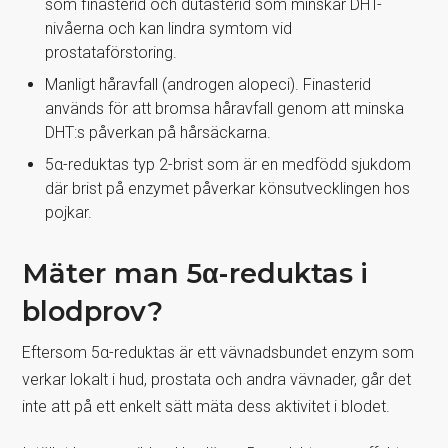
som finasterid och dutasterid som minskar DHT-
nivåerna och kan lindra symtom vid
prostataförstoring.
Manligt håravfall (androgen alopeci). Finasterid
används för att bromsa håravfall genom att minska
DHT:s påverkan på hårsäckarna.
5α-reduktas typ 2-brist som är en medfödd sjukdom
där brist på enzymet påverkar könsutvecklingen hos
pojkar.
Mäter man 5α-reduktas i
blodprov?
Eftersom 5α-reduktas är ett vävnadsbundet enzym som
verkar lokalt i hud, prostata och andra vävnader, går det
inte att på ett enkelt sätt mäta dess aktivitet i blodet.