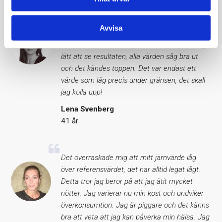
Självadministrerat, enkelt, snyggt och
Avvisa
trovärdigt. Allt man behöver veta står på
sidan, varken mer eller mindre. Det var otroligt
lätt att se resultaten, alla värden såg bra ut
och det kändes toppen. Det var endast ett
värde som låg precis under gränsen, det skall
jag kolla upp!
Lena Svenberg
41 år
Det överraskade mig att mitt järnvärde låg
över referensvärdet, det har alltid legat lågt.
Detta tror jag beror på att jag ätit mycket
nötter. Jag varierar nu min kost och undviker
överkonsumtion. Jag är piggare och det känns
bra att veta att jag kan påverka min hälsa. Jag