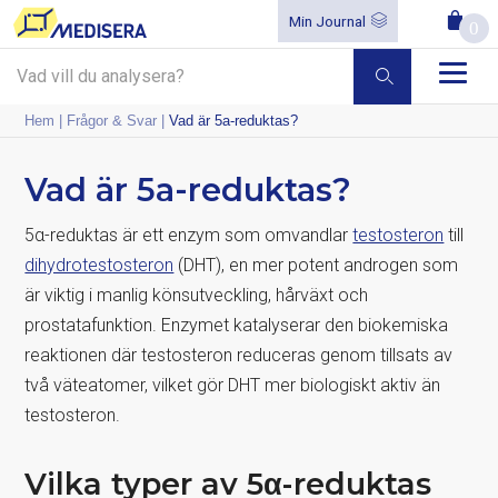
Min Journal
0
Hem
|
Frågor & Svar
|
Vad är 5a-reduktas?
Vad är 5a-reduktas?
5α-reduktas är ett enzym som omvandlar
testosteron
till
dihydrotestosteron
(DHT), en mer potent androgen som
är viktig i manlig könsutveckling, hårväxt och
prostatafunktion. Enzymet katalyserar den biokemiska
reaktionen där testosteron reduceras genom tillsats av
två väteatomer, vilket gör DHT mer biologiskt aktiv än
testosteron.
Vilka typer av 5α-reduktas