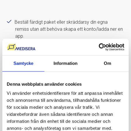
Beställ färdigt paket eller skräddarsy din egna
remiss utan att behöva skapa ett konto/ladda ner en
app.
Du kan ta blodprovet direkt efter beställning, på ett
provtagningsställe nära dig.
Blodprovstagning med hög klinisk standard i
Samtycke
Information
Om
samarbete med bl.a. Karolinska
Universitetslaboratoriet.
Denna webbplats använder cookies
Kommentar från Mediseras läkare ingår alltid,
provsvar inom 1-5 dagar.
Vi använder enhetsidentifierare för att anpassa innehållet
och annonserna till användarna, tillhandahålla funktioner
Mediseras läkare tar kontakt vid gravt avvikande
för sociala medier och analysera vår trafik. Vi
provsvar.
vidarebefordrar även sådana identifierare och annan
Störst utbud av blodprover i Sverige.
information från din enhet till de sociala medier och
Patientsäkert, enkelt och tryggt.
annons- och analysföretag som vi samarbetar med.