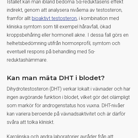
Istället kan man ibland bedöma 5α-reduktasens effekt
indirekt, genom att analysera nivåerna av testosteron,
framför allt
bioaktivt testosteron
, i kombination med
kliniska symtom som till exempel håravfall, ökad
kroppsbehåring eller hormonell akne. I dessa fall görs en
helhetsbedömning utifrån hormonprofil, symtom och
eventuell respons på behandling med 5α-
reduktashämmare.
Kan man mäta DHT i blodet?
Dihydrotestosteron (DHT) verkar lokalt i vävnader och har
ingen avgörande funktion i blodet, vilket gör det olämpligt
som markör för androgenstatus hos vuxna. DHT-nivåer
kan variera beroende på vävnadsaktivitet och är därför
svåra att tolka kliniskt.
Karolinska och andra laboratorier avråder från att