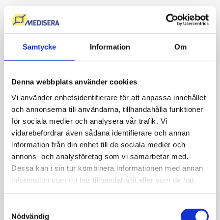
Samtycke
Information
Om
Denna webbplats använder cookies
Vi använder enhetsidentifierare för att anpassa innehållet
och annonserna till användarna, tillhandahålla funktioner
för sociala medier och analysera vår trafik. Vi
vidarebefordrar även sådana identifierare och annan
information från din enhet till de sociala medier och
Hälsokontroll via blodprov
annons- och analysföretag som vi samarbetar med.
Beställning & provsvar online
Dessa kan i sin tur kombinera informationen med annan
Få kunskap om dina blodvärden, undersök om du är
information som du har tillhandahållit eller som de har
i riskzonen för vissa sjukdomar och följ dina
samlat in när du har använt deras tjänster.
blodvärden över tid.
Samtyckesval
Nödvändig