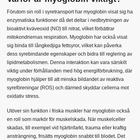
Förutom sin roll i syretransport har myoglobin visat sig ha
enzymatiska funktioner då det deltar i nedbrytningen av
bioaktivt kväveoxid (NO) till nitrat, vilket förbättrar
mitokondriernas respiration. Myoglobin har också visat
sig binda till långkedjiga fettsyror, vilket kan påverka
dess syrebindande egenskaper och bidra till reglering av
lipidmetabolismen. Denna interaktion kan vara särskilt
viktig under förhållanden med hög energiförbrukning, där
myoglobin hjälper till att minska bildandet av reaktiva
syreföreningar (ROS) och därmed skyddar cellerna mot
oxidativ stress.
Utöver sin funktion i friska muskler har myoglobin också
en roll som markör för muskelskada. När muskelceller
skadas, till exempel vid hjärtinfarkt, trauma eller kraftig
ansträngning, frisätts myoglobin snabbt till blodet. Det