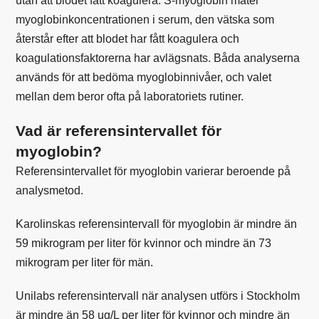
utan att blodet fått koagulera. S-myoglobin mäter
myoglobinkoncentrationen i serum, den vätska som
återstår efter att blodet har fått koagulera och
koagulationsfaktorerna har avlägsnats. Båda analyserna
används för att bedöma myoglobinnivåer, och valet
mellan dem beror ofta på laboratoriets rutiner.
Vad är referensintervallet för
myoglobin?
Referensintervallet för myoglobin varierar beroende på
analysmetod.
Karolinskas
referensintervall för myoglobin är mindre än
59 mikrogram per liter för kvinnor och mindre än 73
mikrogram per liter för män.
Unilabs
referensintervall när analysen utförs i Stockholm
är mindre än 58 ug/L per liter för kvinnor och mindre än