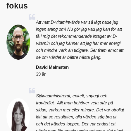
fokus
Att mitt D-vitaminvärde var så lågt hade jag
ingen aning om! Nu gör jag vad jag kan för att
få i mig det rekommenderade intaget av D-
vitamin och jag känner att jag har mer energi
och mindre värk än tidigare. Ser fram emot att
se om värdet är bättre nästa gång.
David Malmsten
39 år
Självadministrerat, enkelt, snyggt och
trovärdigt. Allt man behöver veta står på
sidan, varken mer eller mindre. Det var otroligt
lätt att se resultaten, alla värden såg bra ut
och det kändes toppen. Det var endast ett
värde som låg precis under gränsen, det skall