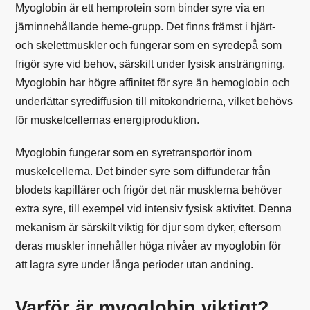
Myoglobin är ett hemprotein som binder syre via en
järninnehållande heme-grupp. Det finns främst i hjärt-
och skelettmuskler och fungerar som en syredepå som
frigör syre vid behov, särskilt under fysisk ansträngning.
Myoglobin har högre affinitet för syre än hemoglobin och
underlättar syrediffusion till mitokondrierna, vilket behövs
för muskelcellernas energiproduktion.
Myoglobin fungerar som en syretransportör inom
muskelcellerna. Det binder syre som diffunderar från
blodets kapillärer och frigör det när musklerna behöver
extra syre, till exempel vid intensiv fysisk aktivitet. Denna
mekanism är särskilt viktig för djur som dyker, eftersom
deras muskler innehåller höga nivåer av myoglobin för
att lagra syre under långa perioder utan andning.
Varför är myoglobin viktigt?