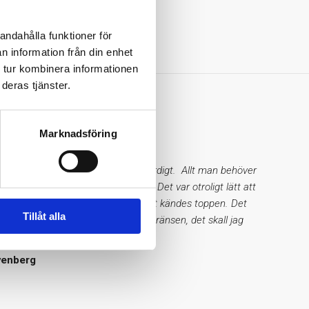
41 år
andahålla funktioner för
n information från din enhet
 tur kombinera informationen
deras tjänster.
us
Marknadsföring
inistrerat, enkelt, snyggt och trovärdigt. Allt man behöver
r på sidan, varken mer eller mindre. Det var otroligt lätt att
taten, alla värden såg bra ut och det kändes toppen. Det
Tillåt alla
st ett värde som låg precis under gränsen, det skall jag
!
venberg