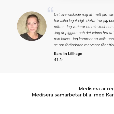
Det överraskade mig att mitt järnvär
har alltid legat lågt. Detta tror jag b
nötter. Jag varierar nu min kost och
Jag är piggare och det känns bra att
min hälsa. Jag kommer att kolla upp
se om förändrade matvanor får effek
Karolin Lillhage
41 år
Medisera är re
Medisera samarbetar bl.a. med Karo