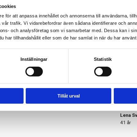
cookies
e för att anpassa innehållet och annonserna till användarna, tillh
vår trafik. Vi vidarebefordrar även sådana identifierare och anna
nnons- och analysföretag som vi samarbetar med. Dessa kan i sin
har tillhandahållit eller som de har samlat in när du har använt 
i sätter våra kunders hälsa i fok
Inställningar
Statistik
hade jag ingen aning om! Nu gör
Självadm
 rekommenderade intaget av D-
veta stå
er energi och mindre värk än
se resul
Tillåt urval
rdet är bättre nästa gång.
var enda
kolla upp
Lena S
41 år