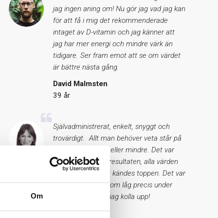
jag ingen aning om! Nu gör jag vad jag kan
för att få i mig det rekommenderade
intaget av D-vitamin och jag känner att
jag har mer energi och mindre värk än
tidigare. Ser fram emot att se om värdet
är bättre nästa gång.
David Malmsten
39 år
Självadministrerat, enkelt, snyggt och
trovärdigt. Allt man behöver veta står på
sidan, varken mer eller mindre. Det var
otroligt lätt att se resultaten, alla värden
såg bra ut och det kändes toppen. Det var
endast ett värde som låg precis under
Om
gränsen, det skall jag kolla upp!
Lena Svenberg