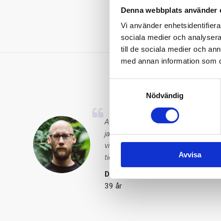
Denna webbplats använder 
Vi använder enhetsidentifierar
sociala medier och analysera 
till de sociala medier och a
med annan information som du 
V
Samtyckesval
Nödvändig
Att mitt D-vitaminvärde var så lågt 
jag vad jag kan för att få i mig det
vitamin och jag känner att jag har m
Avvisa
tidigare. Ser fram emot att se om vä
David Malmsten
39 år