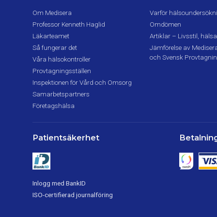
Om Medisera
Varför hälsoundersökn
Professor Kenneth Haglid
Omdömen
Läkarteamet
Artiklar – Livsstil, hä
Så fungerar det
Jämförelse av Medisera,
och Svensk Provtagni
Våra hälsokontroller
Provtagningsställen
Inspektionen för Vård och Omsorg
Samarbetspartners
Företagshälsa
Patientsäkerhet
Betalning
Inlogg med BankID
ISO-certifierad journalföring