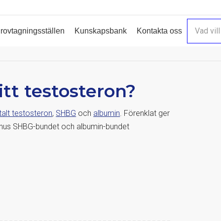
rovtagningsställen
Kunskapsbank
Kontakta oss
itt testosteron?
talt testosteron
,
SHBG
och
albumin
. Förenklat ger
n minus SHBG-bundet och albumin-bundet