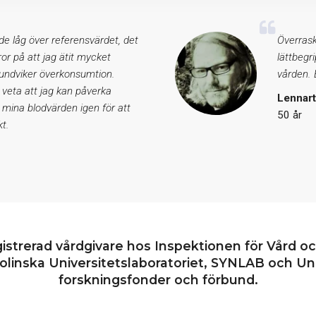
de låg över referensvärdet, det
Överrask
eror på att jag ätit mycket
lättbegr
 undviker överkonsumtion.
vården. E
 veta att jag kan påverka
Lennar
 mina blodvärden igen för att
50 år
t.
gistrerad vårdgivare hos Inspektionen för Vård o
linska Universitetslaboratoriet, SYNLAB och Uni
forskningsfonder och förbund.