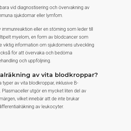
bara vid diagnostisering och övervakning av
muna sjukdomar eller lymfom.
 immunreaktion eller en störning som leder till
ltipelt myelom, en form av blodcancer som
e viktig information om sjukdomens utveckling
 också för att övervaka och bedöma
handling och uppföljning.
ialräkning av vita blodkroppar?
 typer av vita blodkroppar, inklusive B-
. Plasmaceller utgör en mycket liten del av
ärgen, vilket innebär att de inte brukar
differentialräkning av leukocyter
.