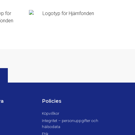
ra
Policies
Köpvillkor
Integritet – personuppgifter och
hälsodata
Etik