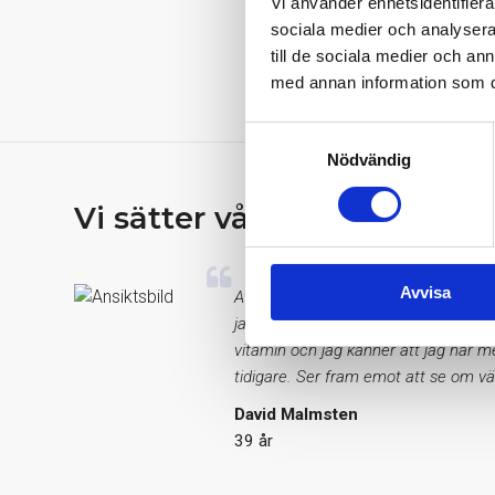
Vi använder enhetsidentifierar
sociala medier och analysera 
till de sociala medier och a
med annan information som du 
Samtyckesval
Nödvändig
Vi sätter våra kunders häls
Avvisa
Att mitt D-vitaminvärde var så lågt 
jag vad jag kan för att få i mig det
vitamin och jag känner att jag har m
tidigare. Ser fram emot att se om vä
David Malmsten
39 år