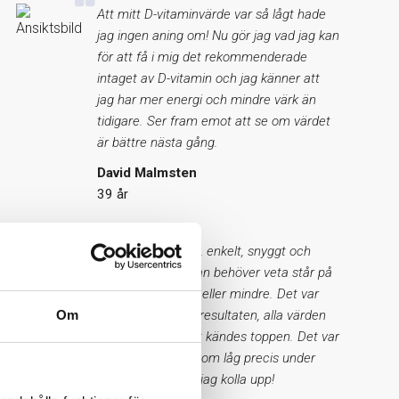
Att mitt D-vitaminvärde var så lågt hade
jag ingen aning om! Nu gör jag vad jag kan
för att få i mig det rekommenderade
intaget av D-vitamin och jag känner att
jag har mer energi och mindre värk än
tidigare. Ser fram emot att se om värdet
är bättre nästa gång.
David Malmsten
39 år
Självadministrerat, enkelt, snyggt och
trovärdigt. Allt man behöver veta står på
sidan, varken mer eller mindre. Det var
otroligt lätt att se resultaten, alla värden
Om
såg bra ut och det kändes toppen. Det var
endast ett värde som låg precis under
gränsen, det skall jag kolla upp!