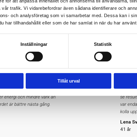
e för att anpassa innehållet och annonserna till användarna, tillh
vår trafik. Vi vidarebefordrar även sådana identifierare och anna
nnons- och analysföretag som vi samarbetar med. Dessa kan i sin
har tillhandahållit eller som de har samlat in när du har använt 
Inställningar
Statistik
a i fokus
Tillåt urval
hade jag ingen aning om! Nu gör
Självadm
 rekommenderade intaget av D-
veta stå
er energi och mindre värk än
se resul
rdet är bättre nästa gång.
var enda
kolla upp
Lena S
41 år