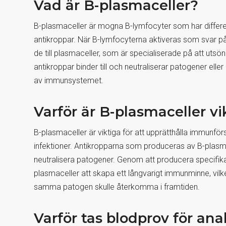
Vad är B-plasmaceller?
B-plasmaceller är mogna B-lymfocyter som har differen
antikroppar. När B-lymfocyterna aktiveras som svar på 
de till plasmaceller, som är specialiserade på att uts
antikroppar binder till och neutraliserar patogener elle
av immunsystemet.
Varför är B-plasmaceller vi
B-plasmaceller är viktiga för att upprätthålla immunf
infektioner. Antikropparna som produceras av B-plasmacel
neutralisera patogener. Genom att producera specifika 
plasmaceller att skapa ett långvarigt immunminne, vi
samma patogen skulle återkomma i framtiden.
Varför tas blodprov för ana