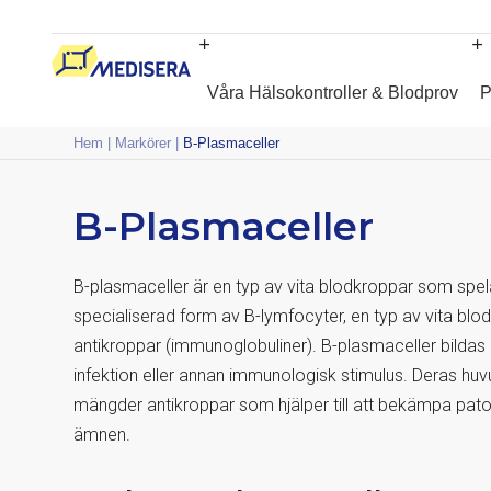
Våra Hälsokontroller & Blodprov
P
Hem
|
Markörer
|
B-Plasmaceller
B-Plasmaceller
B-plasmaceller är en typ av vita blodkroppar som spel
specialiserad form av
B-lymfocyter
, en typ av vita bl
antikroppar (
immunoglobuliner
). B-plasmaceller bildas
infektion eller annan immunologisk stimulus. Deras huv
mängder antikroppar som hjälper till att bekämpa pat
ämnen.