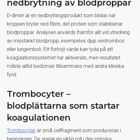
nedbrytning av blodproppar
D-dimer är en nedbrytningsprodukt som bildas när
kroppen bryter ned fibrin, det protein som stabiliserar
blodproppar. Analysen används framför allt vid utredning
av misstänkt blodpropp, exempelvis djup ventrombos
eller lungemboli. Ett förhöjt värde kan tyda på att
koagulationssystemet har aktiverats, men resultatet
måste alltid bedömas tillsammans med andra kliniska
fynd.
Trombocyter –
blodplättarna som startar
koagulationen
Trombocyter
är små cellfragment som produceras i
benmärgen. De spelar en viktig roll i den primära