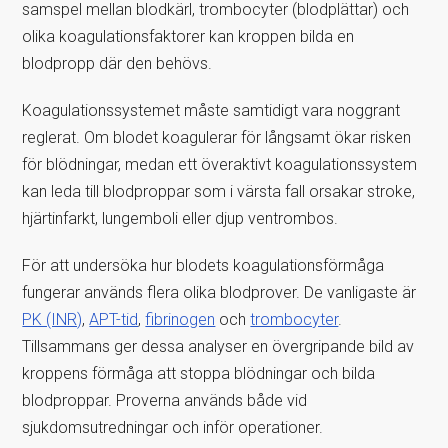
samspel mellan blodkärl, trombocyter (blodplättar) och
olika koagulationsfaktorer kan kroppen bilda en
blodpropp där den behövs.
Koagulationssystemet måste samtidigt vara noggrant
reglerat. Om blodet koagulerar för långsamt ökar risken
för blödningar, medan ett överaktivt koagulationssystem
kan leda till blodproppar som i värsta fall orsakar stroke,
hjärtinfarkt, lungemboli eller djup ventrombos.
För att undersöka hur blodets koagulationsförmåga
fungerar används flera olika blodprover. De vanligaste är
PK (INR)
,
APT-tid
,
fibrinogen
och
trombocyter
.
Tillsammans ger dessa analyser en övergripande bild av
kroppens förmåga att stoppa blödningar och bilda
blodproppar. Proverna används både vid
sjukdomsutredningar och inför operationer.