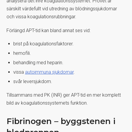
analysera det inre koagulationssystemet. Provet är
särskilt värdefullt vid utredning av blödningssjukdomar
och vissa koagulationsrubbningar.
Förlängd APT-tid kan bland annat ses vid:
brist på koagulationsfaktorer.
hemofili.
behandling med heparin.
vissa
autoimmuna sjukdomar
.
svår leversjukdom.
Tillsammans med PK (INR) ger APT-tid en mer komplett
bild av koagulationssystemets funktion.
Fibrinogen – byggstenen i