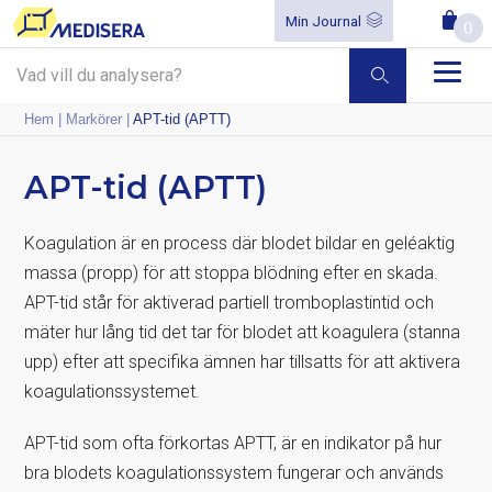
Min Journal
0
Hem
|
Markörer
|
APT-tid (APTT)
APT-tid (APTT)
Koagulation är en process där blodet bildar en geléaktig
massa (propp) för att stoppa blödning efter en skada.
APT-tid står för aktiverad partiell tromboplastintid och
mäter hur lång tid det tar för blodet att koagulera (stanna
upp) efter att specifika ämnen har tillsatts för att aktivera
koagulationssystemet.
APT-tid som ofta förkortas APTT, är en indikator på hur
bra blodets koagulationssystem fungerar och används