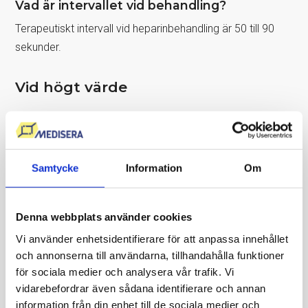
Vad är intervallet vid behandling?
Terapeutiskt intervall vid heparinbehandling är 50 till 90
sekunder.
Vid högt värde
En förlängd APT-tid kan indikera brist eller defekt i
koagulationsfaktorer som faktor XII, XI, IX, VIII, X, V, II,
prokallikrein eller fibrinogen. Detta innebär att blodet har
Samtycke
Information
Om
en fördröjd förmåga att koagulera och ökad
blödningsbenägenhet. Orsaker till förlängd APT-tid kan
vara:
Denna webbplats använder cookies
Vi använder enhetsidentifierare för att anpassa innehållet
Koagulationsfaktorbrist eller defekt som Hemofili A
och annonserna till användarna, tillhandahålla funktioner
(faktor VIII-brist) eller hemofili B (faktor IX-brist).
för sociala medier och analysera vår trafik. Vi
Läkemedel då APT-tiden påverkas av antikoagulantia
vidarebefordrar även sådana identifierare och annan
som hämmar trombin (FIIa) och faktor Xa, samt av
information från din enhet till de sociala medier och