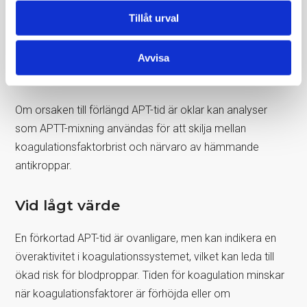
dysfibrinogenemi, där fibrinogen inte fungerar normalt,
Tillåt urval
kan också förlänga APT-tiden.
Massiv blodtransfusion och utspädning av
Avvisa
koagulationsfaktorer vid transfusion kan orsaka
förlängd APT-tid.
Om orsaken till förlängd APT-tid är oklar kan analyser
som APTT-mixning användas för att skilja mellan
koagulationsfaktorbrist och närvaro av hämmande
antikroppar.
Vid lågt värde
En förkortad APT-tid är ovanligare, men kan indikera en
överaktivitet i koagulationssystemet, vilket kan leda till
ökad risk för blodproppar. Tiden för koagulation minskar
när koagulationsfaktorer är förhöjda eller om