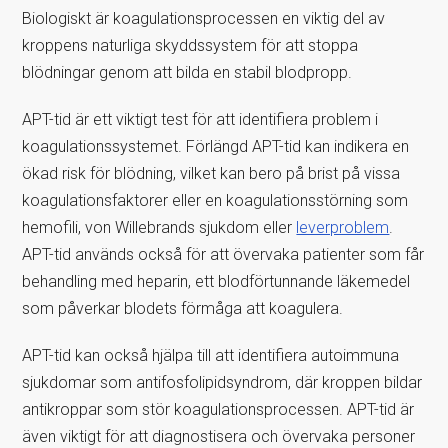
Biologiskt är koagulationsprocessen en viktig del av
kroppens naturliga skyddssystem för att stoppa
blödningar genom att bilda en stabil blodpropp.
APT-tid är ett viktigt test för att identifiera problem i
koagulationssystemet. Förlängd APT-tid kan indikera en
ökad risk för blödning, vilket kan bero på brist på vissa
koagulationsfaktorer eller en koagulationsstörning som
hemofili, von Willebrands sjukdom eller
leverproblem
.
APT-tid används också för att övervaka patienter som får
behandling med heparin, ett blodförtunnande läkemedel
som påverkar blodets förmåga att koagulera.
APT-tid kan också hjälpa till att identifiera autoimmuna
sjukdomar som antifosfolipidsyndrom, där kroppen bildar
antikroppar som stör koagulationsprocessen. APT-tid är
även viktigt för att diagnostisera och övervaka personer