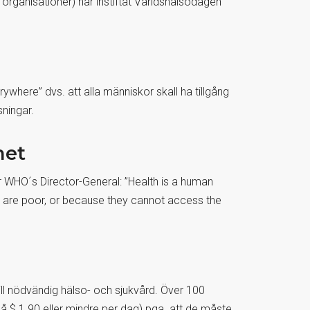
rganisationer) har instiftat Världshälsodagen
ywhere” dvs. att alla människor skall ha tillgång
sningar.
het
WHO´s Director-General: ”Health is a human
ey are poor, or because they cannot access the
till nödvändig hälso- och sjukvård. Över 100
på $ 1.90 eller mindre per dag) pga. att de måste