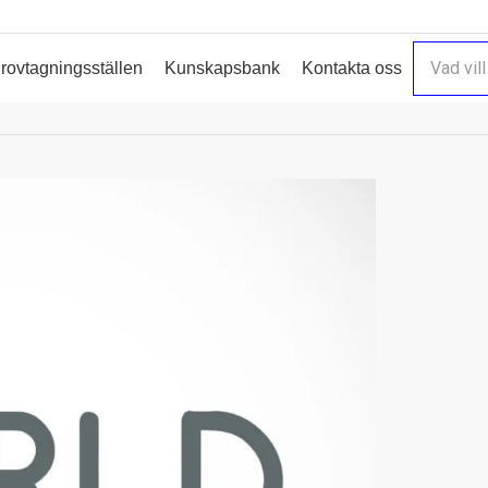
vi
10%
rabatt på valfri hälsokontroll (ej årliga & Sthlm3). Använd ra
rovtagningsställen
Kunskapsbank
Kontakta oss