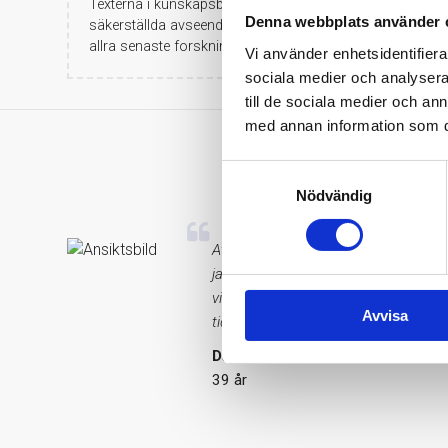
Texterna i kunskapsbanken skall betraktas som populärv
Denna webbplats använder 
säkerställda avseende råd eller rekommendationer. Medis
allra senaste forskningen.
Vi använder enhetsidentifierar
sociala medier och analysera 
till de sociala medier och a
med annan information som du 
V
Samtyckesval
Nödvändig
Att mitt D-vitaminvärde var så lågt 
jag vad jag kan för att få i mig det
vitamin och jag känner att jag har m
Avvisa
tidigare. Ser fram emot att se om vä
David Malmsten
39 år