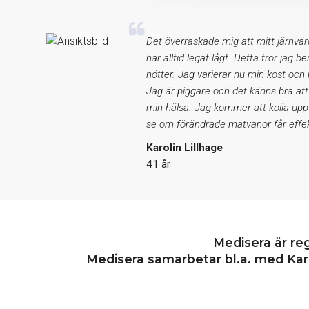
Det överraskade mig att mitt järnvär
har alltid legat lågt. Detta tror jag b
nötter. Jag varierar nu min kost och
Jag är piggare och det känns bra att
min hälsa. Jag kommer att kolla upp
se om förändrade matvanor får effek
Karolin Lillhage
41 år
Medisera är re
Medisera samarbetar bl.a. med Karo