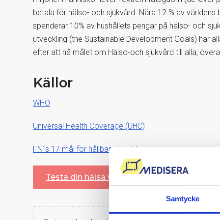
betala för hälso- och sjukvård. Nära 12 % av världens 
spenderar 10% av hushållets pengar på hälso- och sjuk
utveckling (the Sustainable Development Goals) har a
efter att nå målet om Hälso-och sjukvård till alla, överal
Källor
WHO
Universal Health Coverage (UHC)
FN´s 17 mål för hållbar utveckling
Testa din hälsa via blodprov
Samtycke