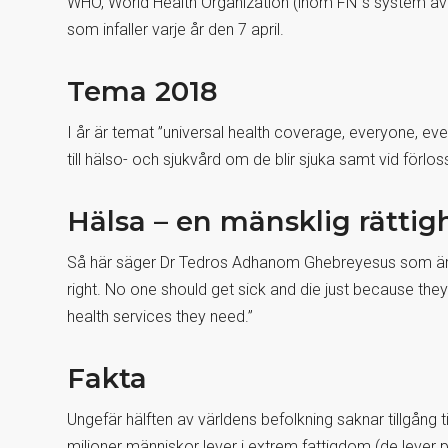
WHO, World Health Organization (inom FN´s system av o
som infaller varje år den 7 april.
Tema 2018
I år är temat ”universal health coverage, everyone, ever
till hälso- och sjukvård om de blir sjuka samt vid förlos
Hälsa – en mänsklig rättig
Så här säger Dr Tedros Adhanom Ghebreyesus som är 
right. No one should get sick and die just because th
health services they need.”
Fakta
Ungefär hälften av världens befolkning saknar tillgång 
miljoner människor lever i extrem fattigdom (de lever 