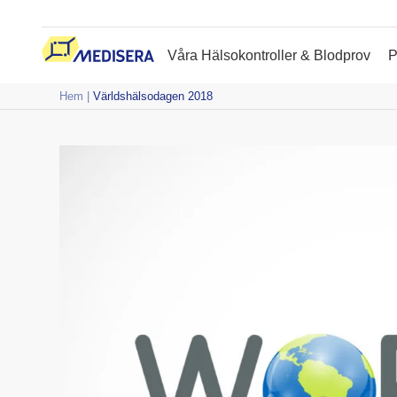
Fram till 6 augusti erbjuder 
Våra Hälsokontroller & Blodprov
P
Hem
|
Världshälsodagen 2018