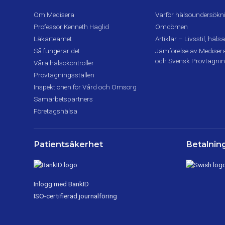
Om Medisera
Varför hälsoundersökn
Professor Kenneth Haglid
Omdömen
Läkarteamet
Artiklar – Livsstil, hä
Så fungerar det
Jämförelse av Medisera,
och Svensk Provtagni
Våra hälsokontroller
Provtagningsställen
Inspektionen för Vård och Omsorg
Samarbetspartners
Företagshälsa
Patientsäkerhet
Betalning
Inlogg med BankID
ISO-certifierad journalföring