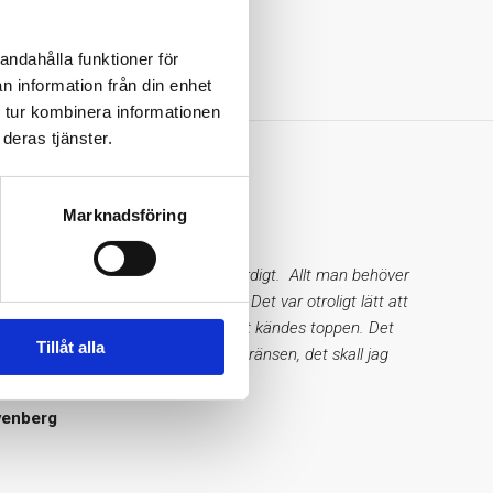
41 år
andahålla funktioner för
n information från din enhet
 tur kombinera informationen
deras tjänster.
us
Marknadsföring
inistrerat, enkelt, snyggt och trovärdigt. Allt man behöver
r på sidan, varken mer eller mindre. Det var otroligt lätt att
taten, alla värden såg bra ut och det kändes toppen. Det
Tillåt alla
st ett värde som låg precis under gränsen, det skall jag
!
venberg