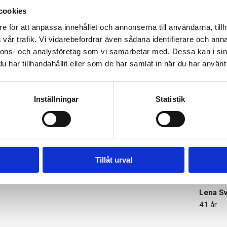
etenskapliga och skall ej ses som vetenskapligt
cookies
era kan inte garantera att texterna baseras på den
e för att anpassa innehållet och annonserna till användarna, tillh
vår trafik. Vi vidarebefordrar även sådana identifierare och anna
nnons- och analysföretag som vi samarbetar med. Dessa kan i sin
har tillhandahållit eller som de har samlat in när du har använt 
i sätter våra kunders hälsa i fok
Inställningar
Statistik
hade jag ingen aning om! Nu gör
Självadm
 rekommenderade intaget av D-
veta stå
er energi och mindre värk än
se resul
Tillåt urval
rdet är bättre nästa gång.
var enda
kolla upp
Lena S
41 år