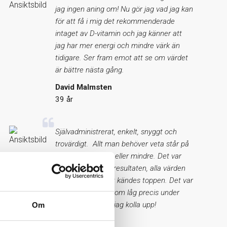
jag ingen aning om! Nu gör jag vad jag kan
för att få i mig det rekommenderade
intaget av D-vitamin och jag känner att
jag har mer energi och mindre värk än
tidigare. Ser fram emot att se om värdet
är bättre nästa gång.
David Malmsten
39 år
Självadministrerat, enkelt, snyggt och
trovärdigt. Allt man behöver veta står på
sidan, varken mer eller mindre. Det var
otroligt lätt att se resultaten, alla värden
såg bra ut och det kändes toppen. Det var
endast ett värde som låg precis under
gränsen, det skall jag kolla upp!
Om
Lena Svenberg