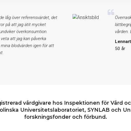
de låg över referensvärdet, det
Överrask
eror på att jag ätit mycket
lättbegr
 undviker överkonsumtion.
vården. E
 veta att jag kan påverka
Lennar
 mina blodvärden igen för att
50 år
t.
gistrerad vårdgivare hos Inspektionen för Vård o
linska Universitetslaboratoriet, SYNLAB och Uni
forskningsfonder och förbund.