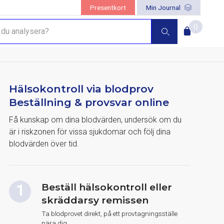
Presentkort
Min Journal
battkoden
"hälsa"
i kassan!
0
Hälsokontroll via blodprov
Beställning & provsvar online
Få kunskap om dina blodvärden, undersök om du
är i riskzonen för vissa sjukdomar och följ dina
blodvärden över tid.
Beställ hälsokontroll eller
skräddarsy remissen
Ta blodprovet direkt, på ett provtagningsställe
nära dig.