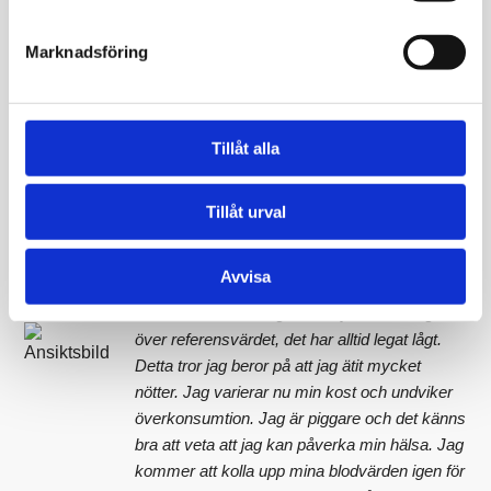
Självadministrerat, enkelt, snyggt och
trovärdigt. Allt man behöver veta står på
Marknadsföring
sidan, varken mer eller mindre. Det var otroligt
lätt att se resultaten, alla värden såg bra ut
och det kändes toppen. Det var endast ett
värde som låg precis under gränsen, det skall
Tillåt alla
jag kolla upp!
Lena Svenberg
Tillåt urval
41 år
Avvisa
Det överraskade mig att mitt järnvärde låg
över referensvärdet, det har alltid legat lågt.
Detta tror jag beror på att jag ätit mycket
nötter. Jag varierar nu min kost och undviker
överkonsumtion. Jag är piggare och det känns
bra att veta att jag kan påverka min hälsa. Jag
kommer att kolla upp mina blodvärden igen för