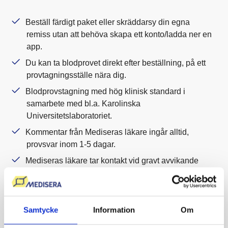
Beställ färdigt paket eller skräddarsy din egna
remiss utan att behöva skapa ett konto/ladda ner en
app.
Du kan ta blodprovet direkt efter beställning, på ett
provtagningsställe nära dig.
Blodprovstagning med hög klinisk standard i
samarbete med bl.a. Karolinska
Universitetslaboratoriet.
Kommentar från Mediseras läkare ingår alltid,
provsvar inom 1-5 dagar.
Mediseras läkare tar kontakt vid gravt avvikande
provsvar.
Störst utbud av blodprover i Sverige.
Patientsäkert, enkelt och tryggt.
Samtycke
Information
Om
Grundat av professor Kenneth Haglid, publicerad i