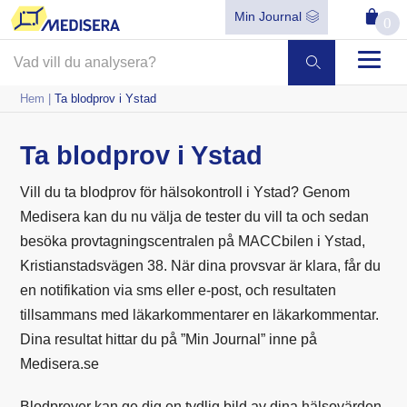
Min Journal
0
Hem
|
Ta blodprov i Ystad
Ta blodprov i Ystad
Vill du ta blodprov för hälsokontroll i Ystad? Genom
Medisera kan du nu välja de tester du vill ta och sedan
besöka provtagningscentralen på MACCbilen i Ystad,
Kristianstadsvägen 38. När dina provsvar är klara, får du
en notifikation via sms eller e-post, och resultaten
tillsammans med läkarkommentarer en läkarkommentar.
Dina resultat hittar du på ”Min Journal” inne på
Medisera.se
Blodprover kan ge dig en tydlig bild av dina hälsovärden,