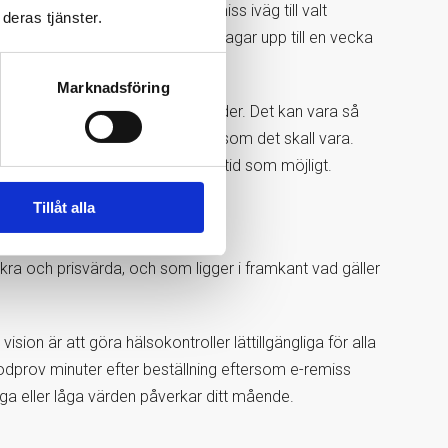
eställt går en elektronisk remiss iväg till valt
deras tjänster.
er provsvaren redan inom några dagar upp till en vecka
nna beställa hälsoundersökning.
Marknadsföring
sökningen varje år från en viss ålder. Det kan vara så
nför det normala, och då är allt som det skall vara.
et bra att ha varit ute i så god tid som möjligt.
Tillåt alla
kra och prisvärda, och som ligger i framkant vad gäller
sion är att göra hälsokontroller lättillgängliga för alla
 blodprov minuter efter beställning eftersom e-remiss
höga eller låga värden påverkar ditt mående.