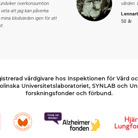
 undviker överkonsumtion.
vården. E
 veta att jag kan påverka
Lennar
 mina blodvärden igen för att
50 år
t.
gistrerad vårdgivare hos Inspektionen för Vård o
linska Universitetslaboratoriet, SYNLAB och Uni
forskningsfonder och förbund.