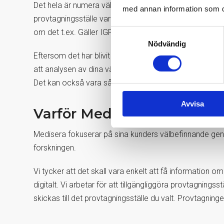
Det hela är numera väldigt enkelt. Gå in på medisera.se
med annan information som du 
provtagningsställe varför du kan ta blodprovet drop-in
om det t.ex. Gäller IGF-1 som analyseras en gång per v
Samtyckesval
Nödvändig
Eftersom det har blivit så enkelt och billigt att unders
att analysen av dina värden kommer tillbaka inom refere
Det kan också vara så att hälsoundersökningen visar att
Avvisa
Varför Medisera?
Medisera fokuserar på sina kunders välbefinnande genom
forskningen.
Vi tycker att det skall vara enkelt att få information om
digitalt. Vi arbetar för att tillgängliggöra provtagning
skickas till det provtagningsställe du valt. Provtagnin