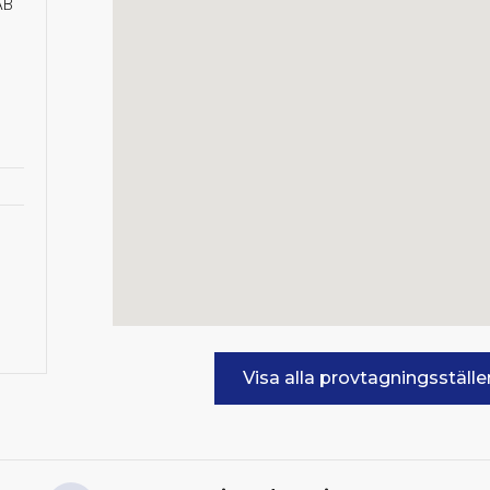
AB
Visa alla provtagningsställ