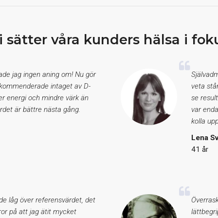
i sätter våra kunders hälsa i fok
hade jag ingen aning om! Nu gör
Självadm
 rekommenderade intaget av D-
veta stå
er energi och mindre värk än
se resul
rdet är bättre nästa gång.
var enda
kolla upp
Lena S
41 år
de låg över referensvärdet, det
Överrask
eror på att jag ätit mycket
lättbegr