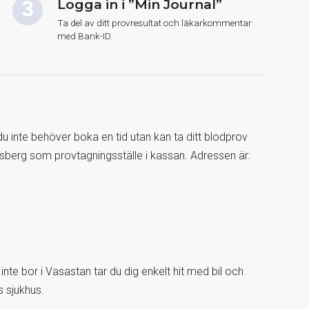
Logga in i ”Min Journal”
Ta del av ditt provresultat och läkarkommentar
med Bank-ID.
 du inte behöver boka en tid utan kan ta ditt blodprov
berg som provtagningsställe i kassan. Adressen är:
e bor i Vasastan tar du dig enkelt hit med bil och
s sjukhus.