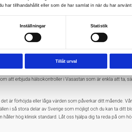
 och välj den hälsoundersökning som känns mest relevant. När du b
har tillhandahållit eller som de har samlat in när du har använt 
 minuter efter beställning. Beroende på vilket test du valt komm
ecka på vissa labb. Du behöver vara 18 år eller äldre för att ku
Inställningar
Statistik
öka viktiga blodvärden kan det vara värdefullt att göra hälsounder
nsintervallet och att det därmed inte visar något som ligger uta
 något värde behöver undersökas ytterligare. Om så är fallet är d
Tillåt urval
 att erbjuda hälsokontroller i Vasastan som är enkla att ta, sä
 det är förhöjda eller låga värden som påverkar ditt mående. Vår vi
sställen i så stora delar av Sverige som möjligt och du kan ta ditt
gen håller hög klinisk standard. Låt oss hjälpa dig ta reda på om 