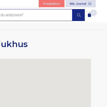
Presentkort
Min Journal
0
sjukhus