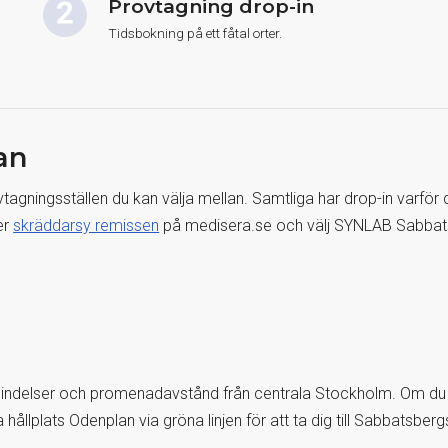
Provtagning drop-in
Tidsbokning på ett fåtal orter.
an
rovtagningsställen du kan välja mellan. Samtliga har drop-in varför
er
skräddarsy remissen
på medisera.se och välj SYNLAB Sabbats
ndelser och promenadavstånd från centrala Stockholm. Om du int
lplats Odenplan via gröna linjen för att ta dig till Sabbatsberg