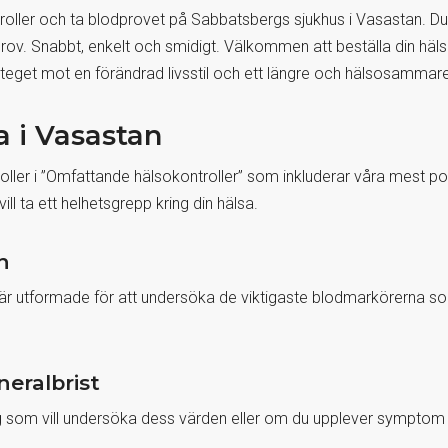
roller och ta blodprovet på Sabbatsbergs sjukhus i Vasastan. D
prov. Snabbt, enkelt och smidigt. Välkommen att beställa din hälso
steget mot en förändrad livsstil och ett längre och hälsosammare 
a i Vasastan
troller i ”Omfattande hälsokontroller” som inkluderar våra mest 
l ta ett helhetsgrepp kring din hälsa.
n
om är utformade för att undersöka de viktigaste blodmarkörerna
neralbrist
dig som vill undersöka dess värden eller om du upplever symptom på