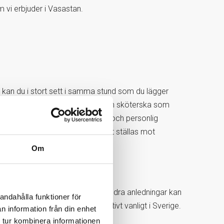
 vi erbjuder i Vasastan.
ör kan du i stort sett i samma stund som du lägger
det drop-in som gäller och det är en sköterska som
 provtagningen kommer provsvar och personlig
k-ID. Dina provsvar kommer då att ställas mot
Om
g mot den övriga populationen. Andra anledningar kan
andahålla funktioner för
t.ex. d-vitaminbrist som är relativt vanligt i Sverige.
n information från din enhet
 tur kombinera informationen