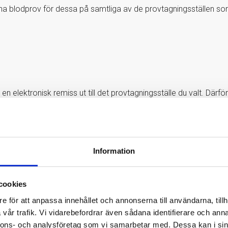
na blodprov för dessa på samtliga av de provtagningsställen som
en elektronisk remiss ut till det provtagningsställe du valt. Därf
 att ta blodprovet. Glöm inte att ta med legitimation. Väl där är 
llas beror på vilken hälsokontroll du valt. När du är klar med
l inom några dagar. Du loggar enkelt in på ”Min Journal” med Ban
förhållande till dessa.
Information
cookies
astan om du är intresserad av att se hur dina blodvärden står si
e för att anpassa innehållet och annonserna till användarna, tillh
ergilös och vill få reda på om detta beror på brist av något slag, 
vår trafik. Vi vidarebefordrar även sådana identifierare och anna
nnons- och analysföretag som vi samarbetar med. Dessa kan i sin