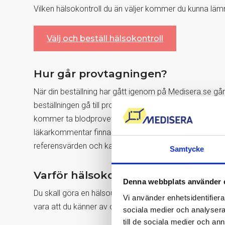
Vilken hälsokontroll du än väljer kommer du kunna läm
Välj och beställ hälsokontroll
Hur går provtagningen?
När din beställning har gått igenom på Medisera.se går 
beställningen gå till provtagningsstället i Vasastan för
kommer ta blodprovet. Hur många provrör som måste fy
läkarkommentar finnas tillgängligt online i Min Journa
referensvärden och kan vara normala, höga eller låga i 
Samtycke
Varför hälsokontroll i Vasastan?
Denna webbplats använder 
Du skall göra en hälsoundersökning via blodprov i Vas
Vi använder enhetsidentifierar
vara att du känner av olika symptom eller är trött och en
sociala medier och analysera 
till de sociala medier och a