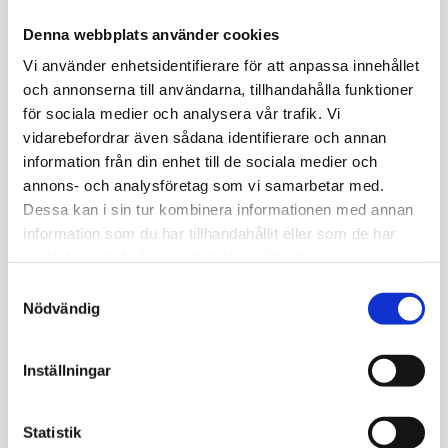
provtagningsställe, själva blodprovet som du tar drop-in
Denna webbplats använder cookies
på det provtagningsställe du valt, levererade provsvar
Vi använder enhetsidentifierare för att anpassa innehållet
och läkarkommentar i ”Min Journal”, som du alltid
och annonserna till användarna, tillhandahålla funktioner
kommer åt via Bank-ID på Medisera.se. I vissa fall
för sociala medier och analysera vår trafik. Vi
tillkommer provtagningsavgift.
vidarebefordrar även sådana identifierare och annan
information från din enhet till de sociala medier och
Privat hälsoundersökning via
annons- och analysföretag som vi samarbetar med.
Dessa kan i sin tur kombinera informationen med annan
blodprov i Karlstad
information som du har tillhandahållit eller som de har
samlat in när du har använt deras tjänster.
På Medisera.se kan du beställa och därefter utföra en
Samtyckesval
privat hälsoundersökning via blodprov i Karlstad. Du
Nödvändig
behöver inte gå till vårdcentral och få en remiss den
vägen. En elektronisk remiss skickas till valt
Inställningar
provtagningsställe via våra system i samma stund som
du lägger beställningen. Därför kan du i stort sett direkt
efter beställning ta blodprovet efter tidsbokning.
Statistik