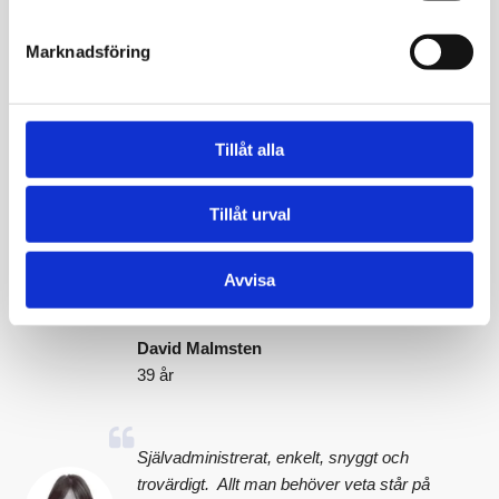
Marknadsföring
Vi sätter våra kunders hälsa i
fokus
Tillåt alla
Att mitt D-vitaminvärde var så lågt hade jag
ingen aning om! Nu gör jag vad jag kan för att
Tillåt urval
få i mig det rekommenderade intaget av D-
vitamin och jag känner att jag har mer energi
Avvisa
och mindre värk än tidigare. Ser fram emot att
se om värdet är bättre nästa gång.
David Malmsten
39 år
Självadministrerat, enkelt, snyggt och
trovärdigt. Allt man behöver veta står på