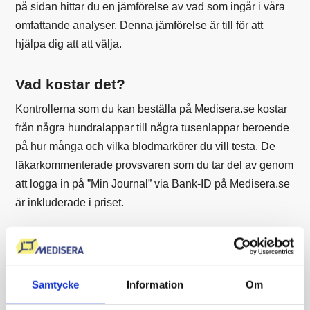
på sidan hittar du en jämförelse av vad som ingår i våra
omfattande analyser. Denna jämförelse är till för att
hjälpa dig att att välja.
Vad kostar det?
Kontrollerna som du kan beställa på Medisera.se kostar
från några hundralappar till några tusenlappar beroende
på hur många och vilka blodmarkörer du vill testa. De
läkarkommenterade provsvaren som du tar del av genom
att logga in på ”Min Journal” via Bank-ID på Medisera.se
är inkluderade i priset.
Vad ingår?
Vilka analyser som ingår i hälsokontrollen beror på
Samtycke
Information
Om
vilken analys du beställer. Dock ingår alltid den
elektroniska remissen som skickas till valt