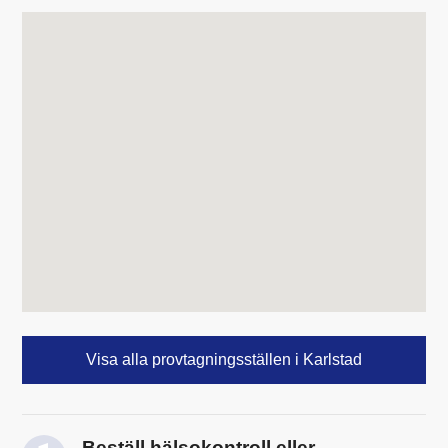
Visa alla provtagningsställen i Karlstad
Beställ hälsokontroll eller