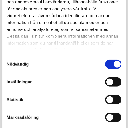
och annonserna till användarna, tillhandahålla funktioner
41 år
för sociala medier och analysera vår trafik. Vi
vidarebefordrar även sådana identifierare och annan
information från din enhet till de sociala medier och
Det överraskade mig att mitt järnvärde låg
annons- och analysföretag som vi samarbetar med.
över referensvärdet, det har alltid legat lågt.
Dessa kan i sin tur kombinera informationen med annan
Detta tror jag beror på att jag ätit mycket
information som du har tillhandahållit eller som de har
nötter. Jag varierar nu min kost och undviker
samlat in när du har använt deras tjänster.
överkonsumtion. Jag är piggare och det känns
Samtyckesval
bra att veta att jag kan påverka min hälsa. Jag
Nödvändig
kommer att kolla upp mina blodvärden igen för
att se om förändrade matvanor får effekt.
Inställningar
Karolin Lillhage
41 år
Statistik
Överraskande lätt att beställa och genomföra.
Marknadsföring
Tydligt och lättbegripligt resultat och ett
utmärkt komplement till den vanliga vården.