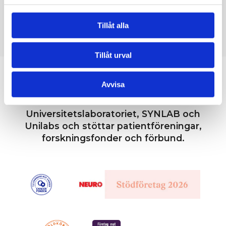
Ett enkelt sätt att kolla sin hälsa.
Lennart Norberg
Tillåt alla
50 år
Tillåt urval
Medisera är registrerad vårdgivare hos
Avvisa
Inspektionen för Vård och Omsorg, IVO.
Medisera samarbetar bl.a. med Karolinska
Universitetslaboratoriet, SYNLAB och
Unilabs och stöttar patientföreningar,
forskningsfonder och förbund.