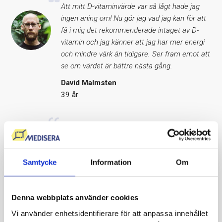
Att mitt D-vitaminvärde var så lågt hade jag
ingen aning om! Nu gör jag vad jag kan för att
få i mig det rekommenderade intaget av D-
vitamin och jag känner att jag har mer energi
och mindre värk än tidigare. Ser fram emot att
se om värdet är bättre nästa gång.
David Malmsten
39 år
Självadministrerat, enkelt, snyggt och
trovärdigt. Allt man behöver veta står på
sidan, varken mer eller mindre. Det var otroligt
Samtycke
Information
Om
lätt att se resultaten, alla värden såg bra ut
och det kändes toppen. Det var endast ett
värde som låg precis under gränsen, det skall
Denna webbplats använder cookies
jag kolla upp!
Vi använder enhetsidentifierare för att anpassa innehållet
Lena Svenberg