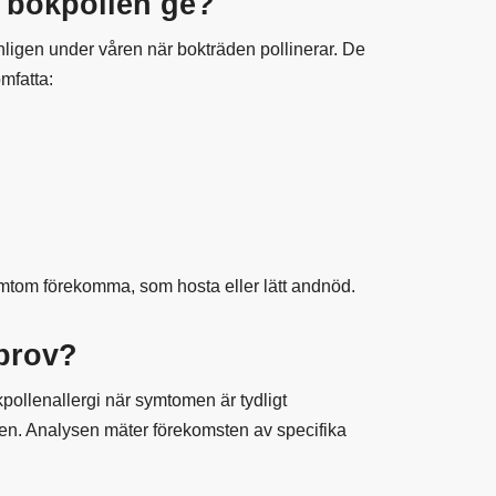
t bokpollen ge?
igen under våren när bokträden pollinerar. De
mfatta:
mtom förekomma, som hosta eller lätt andnöd.
dprov?
pollenallergi när symtomen är tydligt
. Analysen mäter förekomsten av specifika