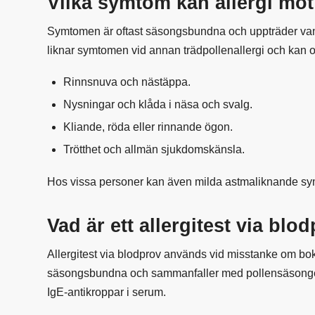
Vilka symtom kan allergi mo
Symtomen är oftast säsongsbundna och uppträder vanl
liknar symtomen vid annan trädpollenallergi och kan o
Rinnsnuva och nästäppa.
Nysningar och klåda i näsa och svalg.
Kliande, röda eller rinnande ögon.
Trötthet och allmän sjukdomskänsla.
Hos vissa personer kan även milda astmaliknande sy
Vad är ett allergitest via blo
Allergitest via blodprov används vid misstanke om bok
säsongsbundna och sammanfaller med pollensäsongen
IgE-antikroppar i serum.