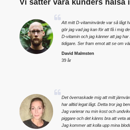
Vi sätter våra kunders hälsa 
Att mitt D-vitaminvärde var så lågt 
gör jag vad jag kan för att få i mig
D-vitamin och jag känner att jag ha
tidigare. Ser fram emot att se om vä
David Malmsten
39 år
Det överraskade mig att mitt järnvär
har alltid legat lågt. Detta tror jag be
Jag varierar nu min kost och undvik
piggare och det känns bra att veta a
Jag kommer att kolla upp mina blodv