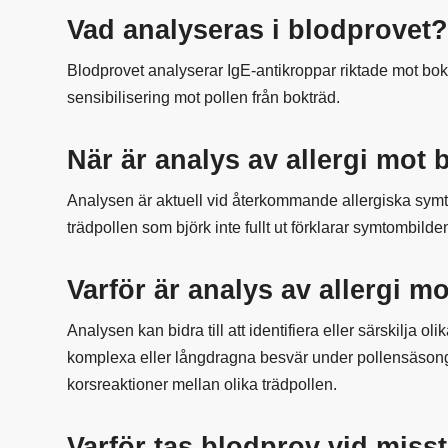
Vad analyseras i blodprovet
Blodprovet analyserar IgE-antikroppar riktade mot bok
sensibilisering mot pollen från bokträd.
När är analys av allergi mot 
Analysen är aktuell vid återkommande allergiska symt
trädpollen som björk inte fullt ut förklarar symtombilde
Varför är analys av allergi m
Analysen kan bidra till att identifiera eller särskilja ol
komplexa eller långdragna besvär under pollensäsonge
korsreaktioner mellan olika trädpollen.
Varför tas blodprov vid misst