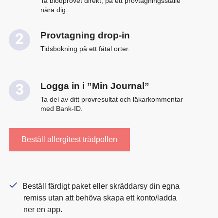
Ta blodprovet direkt, på ett provtagningsställe
nära dig.
Provtagning drop-in
Tidsbokning på ett fåtal orter.
Logga in i ”Min Journal”
Ta del av ditt provresultat och läkarkommentar
med Bank-ID.
Beställ allergitest trädpollen
Beställ färdigt paket eller skräddarsy din egna
remiss utan att behöva skapa ett konto/ladda
ner en app.