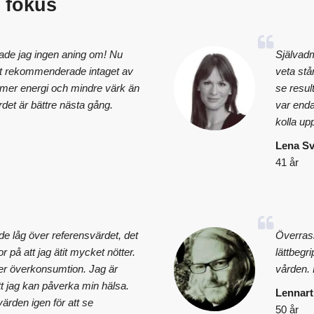
i fokus
hade jag ingen aning om! Nu
Självadm
 det rekommenderade intaget av
veta står
r mer energi och mindre värk än
se resul
rdet är bättre nästa gång.
var enda
kolla up
Lena S
41 år
de låg över referensvärdet, det
Överrask
ror på att jag ätit mycket nötter.
lättbegr
er överkonsumtion. Jag är
vården. E
tt jag kan påverka min hälsa.
Lennart
ärden igen för att se
50 år