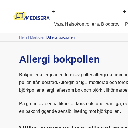
Våra Hälsokontroller & Blodprov
P
Hem
|
Markörer
|
Allergi bokpollen
Allergi bokpollen
Bokpollenallergi är en form av pollenallergi där immun
pollen från bokträd. Allergin är IgE-medierad och för
björkpollenallergi, eftersom bok och björk tillhör närb
På grund av denna likhet är korsreaktioner vanliga, och
en bakomliggande sensibilisering mot björkpollen.