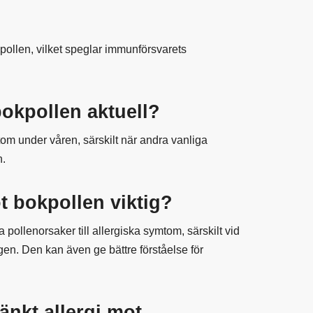
?
pollen, vilket speglar immunförsvarets
bokpollen aktuell?
om under våren, särskilt när andra vanliga
n.
ot bokpollen viktig?
ika pollenorsaker till allergiska symtom, särskilt vid
n. Den kan även ge bättre förståelse för
änkt allergi mot