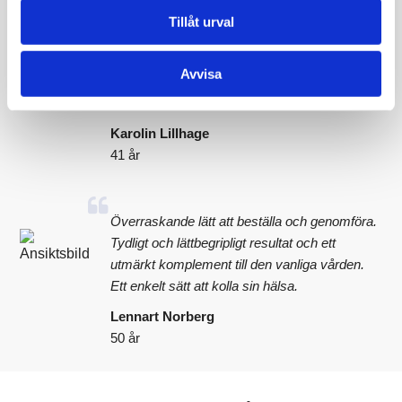
nötter. Jag varierar nu min kost och undviker
Tillåt urval
överkonsumtion. Jag är piggare och det känns
bra att veta att jag kan påverka min hälsa. Jag
Avvisa
kommer att kolla upp mina blodvärden igen för
att se om förändrade matvanor får effekt.
Karolin Lillhage
41 år
Överraskande lätt att beställa och genomföra.
Tydligt och lättbegripligt resultat och ett
utmärkt komplement till den vanliga vården.
Ett enkelt sätt att kolla sin hälsa.
Lennart Norberg
50 år