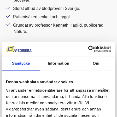
provsvar.
Störst utbud av blodprover i Sverige.
Patientsäkert, enkelt och tryggt.
Grundat av professor Kenneth Haglid, publicerad i
Nature.
Vi sätter våra kunders hälsa i
Samtycke
Information
Om
fokus
Denna webbplats använder cookies
Att mitt D-vitaminvärde var så lågt hade jag
ingen aning om! Nu gör jag vad jag kan för att
Vi använder enhetsidentifierare för att anpassa innehållet
få i mig det rekommenderade intaget av D-
och annonserna till användarna, tillhandahålla funktioner
vitamin och jag känner att jag har mer energi
för sociala medier och analysera vår trafik. Vi
och mindre värk än tidigare. Ser fram emot att
vidarebefordrar även sådana identifierare och annan
se om värdet är bättre nästa gång.
information från din enhet till de sociala medier och