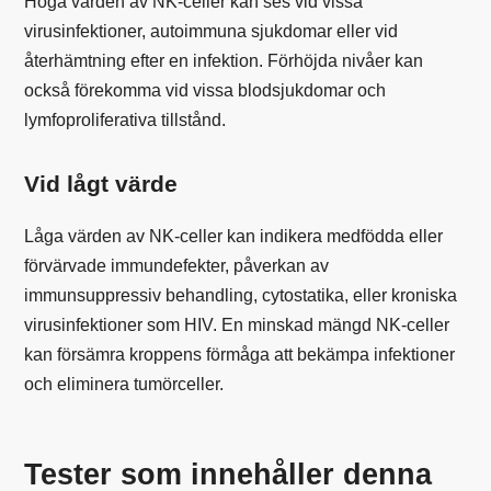
Höga värden av NK-celler kan ses vid vissa
virusinfektioner, autoimmuna sjukdomar eller vid
återhämtning efter en infektion. Förhöjda nivåer kan
också förekomma vid vissa blodsjukdomar och
lymfoproliferativa tillstånd.
Vid lågt värde
Låga värden av NK-celler kan indikera medfödda eller
förvärvade immundefekter, påverkan av
immunsuppressiv behandling, cytostatika, eller kroniska
virusinfektioner som HIV. En minskad mängd NK-celler
kan försämra kroppens förmåga att bekämpa infektioner
och eliminera tumörceller.
Tester som innehåller denna