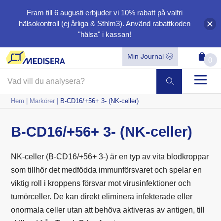
Fram till 6 augusti erbjuder vi
10%
rabatt på valfri
hälsokontroll (ej årliga & Sthlm3). Använd rabattkoden
"hälsa"
i kassan!
Min Journal
0
Hem
|
Markörer
|
B-CD16/+56+ 3- (NK-celler)
B-CD16/+56+ 3- (NK-celler)
NK-celler (B-CD16/+56+ 3-) är en typ av vita blodkroppar
som tillhör det medfödda immunförsvaret och spelar en
viktig roll i kroppens försvar mot virusinfektioner och
tumörceller. De kan direkt eliminera infekterade eller
onormala celler utan att behöva aktiveras av antigen, till