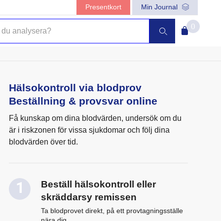
Presentkort
Min Journal
0
Hälsokontroll via blodprov
Beställning & provsvar online
Få kunskap om dina blodvärden, undersök om du
är i riskzonen för vissa sjukdomar och följ dina
blodvärden över tid.
Beställ hälsokontroll eller
skräddarsy remissen
Ta blodprovet direkt, på ett provtagningsställe
nära dig.