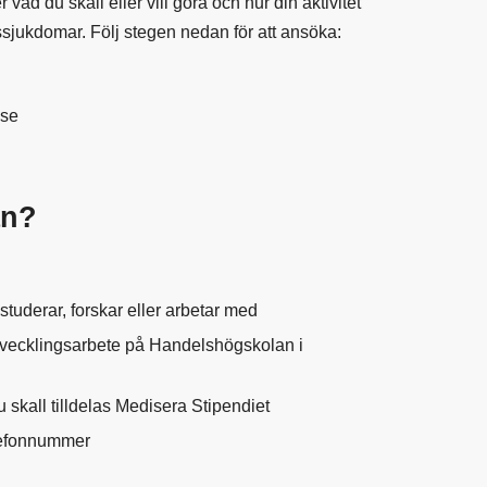
ad du skall eller vill göra och hur din aktivitet
tilssjukdomar. Följ stegen nedan för att ansöka:
.se
an?
studerar, forskar eller arbetar med
 utvecklingsarbete på Handelshögskolan i
 skall tilldelas Medisera Stipendiet
elefonnummer