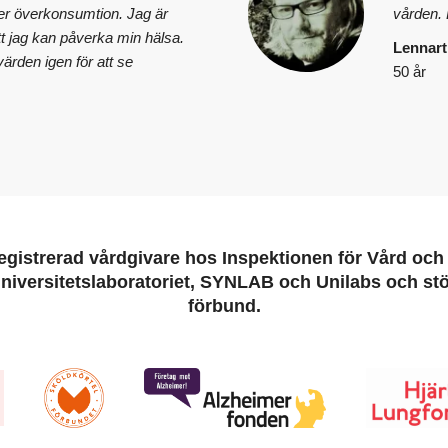
er överkonsumtion. Jag är
vården. E
tt jag kan påverka min hälsa.
Lennart
ärden igen för att se
50 år
egistrerad vårdgivare hos Inspektionen för Vård oc
niversitetslaboratoriet, SYNLAB och Unilabs och stöt
förbund.