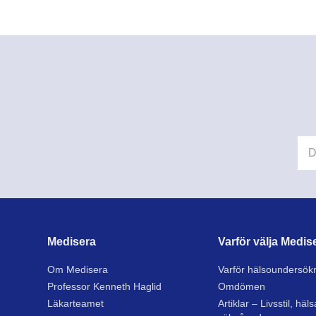
Medisera
Varför välja Medis
Om Medisera
Varför hälsoundersök
Professor Kenneth Haglid
Omdömen
Läkarteamet
Artiklar – Livsstil, häl