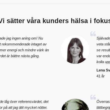
Vi sätter våra kunders hälsa i foku
hade jag ingen aning om! Nu
Självadm
 det rekommenderade intaget av
veta står
r mer energi och mindre värk än
se resul
rdet är bättre nästa gång.
var enda
kolla up
Lena S
41 år
de låg över referensvärdet, det
Överrask
ror på att jag ätit mycket nötter.
lättbegr