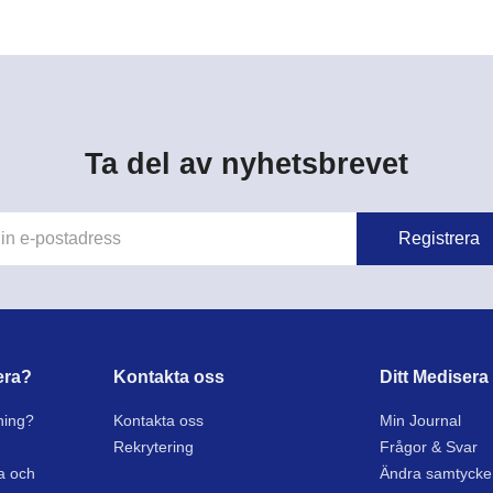
Ta del av nyhetsbrevet
era?
Kontakta oss
Ditt Medisera
ning?
Kontakta oss
Min Journal
Rekrytering
Frågor & Svar
sa och
Ändra samtycke