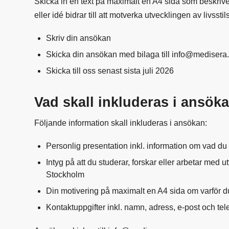
Skicka in en text på maximalt en A4 sida som beskriver v
eller idé bidrar till att motverka utvecklingen av livss
Skriv din ansökan
Skicka din ansökan med bilaga till info@medisera
Skicka till oss senast sista juli 2026
Vad skall inkluderas i ansök
Följande information skall inkluderas i ansökan:
Personlig presentation inkl. information om vad du 
Intyg på att du studerar, forskar eller arbetar med
Stockholm
Din motivering på maximalt en A4 sida om varför du
Kontaktuppgifter inkl. namn, adress, e-post och t