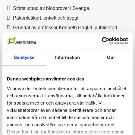
Störst utbud av blodprover i Sverige.
Patientsäkert, enkelt och tryggt.
Grundat av professor Kenneth Haglid, publicerad i
Nature.
Samtycke
Information
Om
Vi sätter våra kunders hälsa i
fokus
Denna webbplats använder cookies
Vi använder enhetsidentifierare för att anpassa innehållet
Att mitt D-vitaminvärde var så lågt hade jag
och annonserna till användarna, tillhandahålla funktioner
ingen aning om! Nu gör jag vad jag kan för att
för sociala medier och analysera vår trafik. Vi
få i mig det rekommenderade intaget av D-
vidarebefordrar även sådana identifierare och annan
vitamin och jag känner att jag har mer energi
information från din enhet till de sociala medier och
och mindre värk än tidigare. Ser fram emot att
annons- och analysföretag som vi samarbetar med.
se om värdet är bättre nästa gång.
Dessa kan i sin tur kombinera informationen med annan