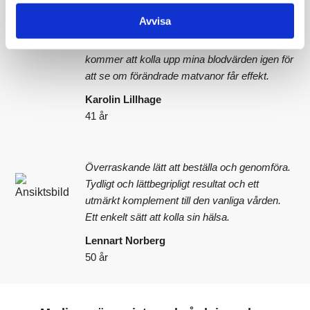
nötter. Jag varierar nu min kost och undviker
Avvisa
överkonsumtion. Jag är piggare och det känns
bra att veta att jag kan påverka min hälsa. Jag
kommer att kolla upp mina blodvärden igen för
att se om förändrade matvanor får effekt.
Karolin Lillhage
41 år
Överraskande lätt att beställa och genomföra.
Tydligt och lättbegripligt resultat och ett
utmärkt komplement till den vanliga vården.
Ett enkelt sätt att kolla sin hälsa.
Lennart Norberg
50 år